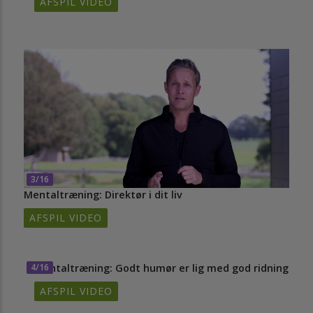
AFSPIL VIDEO
3/16
Mentaltræning: Direktør i dit liv
AFSPIL VIDEO
4/16
Mentaltræning: Godt humør er lig med god ridning
AFSPIL VIDEO