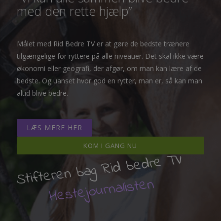
med den rette hjælp”
Målet med Rid Bedre TV er at gøre de bedste trænere
tilgængelige for ryttere på alle niveauer. Det skal ikke være
økonomi eller geografi, der afgør, om man kan lære af de
bedste. Og uanset hvor god en rytter, man er, så kan man
altid blive bedre.
LÆS MERE HER
KOM I GANG NU
Stifteren bag Rid bedre TV
Hestejournalisten