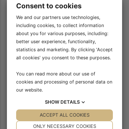
Consent to cookies
9/16
Mentaltræning: Styr på nerverne med tre trin – del I
We and our partners use technologies,
including cookies, to collect information
AFSPIL VIDEO
about you for various purposes, including:
better user experience, functionality,
10/16
Mentaltræning: Styr på nerverne del II
statistics and marketing. By clicking 'Accept
AFSPIL VIDEO
all cookies' you consent to these purposes.
You can read more about our use of
11/16
Mentaltræning: Fra rideangst til rideglæde
cookies and processing of personal data on
AFSPIL VIDEO
our website.
SHOW
DETAILS
12/16
Mentaltræning: Boost din motivation
YES
ACCEPT ALL COOKIES
NO
YES
NO
AFSPIL VIDEO
NECESSARY
PREFERENCES
ONLY NECESSARY COOKIES
YES
NO
YES
NO