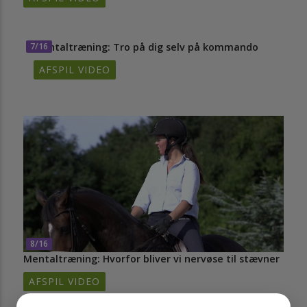
7/16
Mentaltræning: Tro på dig selv på kommando
AFSPIL VIDEO
8/16
Mentaltræning: Hvorfor bliver vi nervøse til stævner
AFSPIL VIDEO