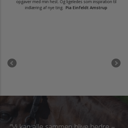
opgaver med min hest. Og ligeledes som inspiration til
ruun
indlæring af nye ting.
Pia Einfeldt Amstrup
”Vi kan alle sammen blive bedre –