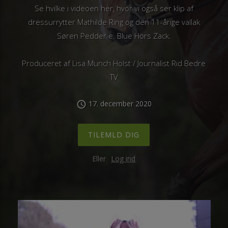
Se hvilke i videoen her, hvor vi også ser klip af
dressurrytter Mathilde Ring og den 11-årige vallak
Søren Pedder e. Blue Hors Zack.
Produceret af Lisa Munch Holst / Journalist Rid Bedre
TV
17. december 2020
schedule
TILEMLD DIG
Eller
Log ind