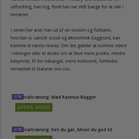
udfordring, han tog, fordi han var vildt bange for at ride i
terrænet.
I serien her øser han ud af sin visdom og forklarer,
hvordan vi, uanset social og økonomisk baggrund, kan
komme til næste niveau. Om det gælder at komme videre
i ridningen eller et ønske om at blive mere positiv, mindre
bekymret, fri for rideangst, mere motiveret, forhindre
nervøsitet til stævner osv osv.
1/16
Mentaltræning: Mød Rasmus Bagger
AFSPIL VIDEO
2/16
Mentaltræning: Det du gør, bliver du god til