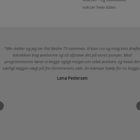
til afspilning af hele
seks måneder eller et
videoen ved at tilmelde
år ad gangen. Du får
dig
adgang til over 600
videoer - og biblioteket
vokser hele tiden
Min datter og jeg ser Rid Bedre TV sammen. Vi kan i ro og mag kan
teknikken bag øvelserne og så afprøve det på vores ponyer. M
programmerne lærer vi begge rigtigt meget om selve øvelsen, og hv
særligt lægges vægt på fra dommerens side. En kæmpe hjælp for os 
Lena Pedersen