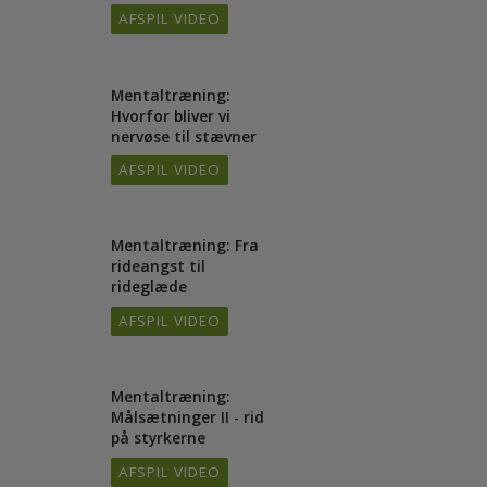
Mentaltræning: Tro
/16
på dig selv på
kommando
AFSPIL VIDEO
Mentaltræning:
/16
Hvorfor bliver vi
nervøse til stævner
AFSPIL VIDEO
Mentaltræning: Fra
1/16
rideangst til
rideglæde
AFSPIL VIDEO
Mentaltræning:
4/16