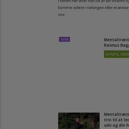
I serien her øser han ud af sin visd
komme videre i ridningen eller et øns
osv.
Mentaltr
1/16
Rasmus B
AFSPIL 