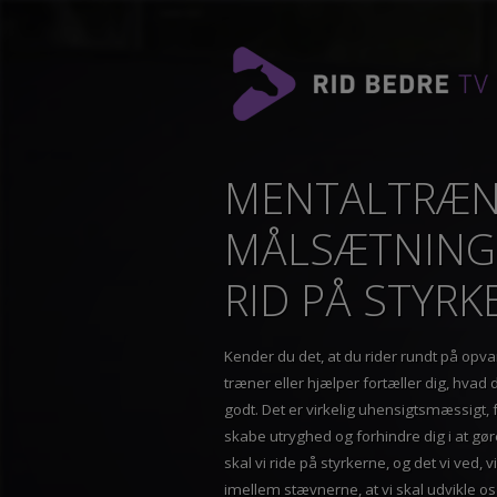
MENTALTRÆ
MÅLSÆTNINGE
RID PÅ STYR
Kender du det, at du rider rundt på 
træner eller hjælper fortæller dig, hv
godt. Det er virkelig uhensigtsmæssigt
skabe utryghed og forhindre dig i at g
skal vi ride på styrkerne, og det vi ved,