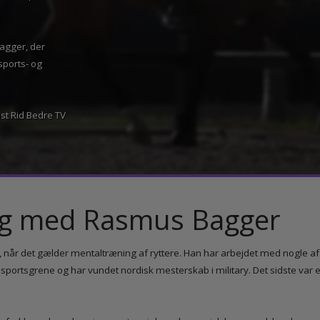
 os – ikke på selve
s Bagger, der
e sports- og
nalist Rid Bedre TV
ng med Rasmus Bagger
, når det gælder mentaltræning af ryttere. Han har arbejdet med nogl
ge sportsgrene og har vundet nordisk mesterskab i military. Det sidste 