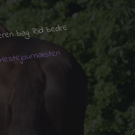
tifteren bag
Rid bedre
V
Hestejournalisten