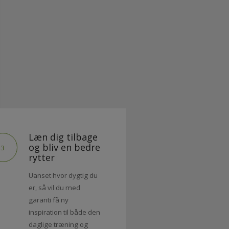
Målsætninger II - rid
på styrkerne
AFSPIL VIDEO
Læn dig tilbage
og bliv en bedre
3
rytter
Uanset hvor dygtig du