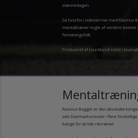
imellem stævnerne, at vi skal udvikle
stævnedagen.
Se hvorfor i videoen her med Rasmu
mentaltræner nogle af verdens bedst
forretningsfolk.
Produceret af Lisa Munch Holst / Jour
Mentaltræni
Rasmus Bagger er den absolutte konge
selv Danmarksmester i flere forskelli
bange for at ride i terrænet.