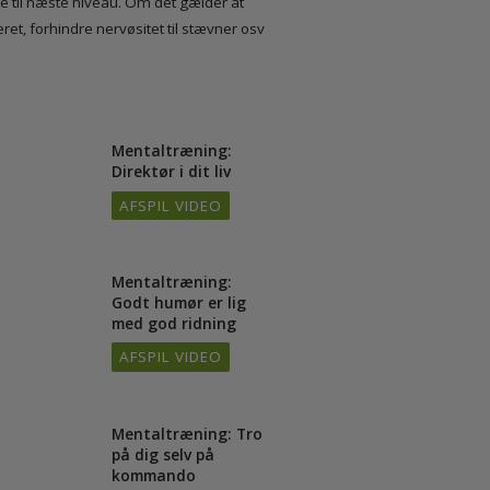
n komme til næste niveau. Om det gælder at
otiveret, forhindre nervøsitet til stævner osv
Mentaltræning:
/16
Direktør i dit liv
AFSPIL VIDEO
Mentaltræning:
/16
Godt humør er lig
med god ridning
AFSPIL VIDEO