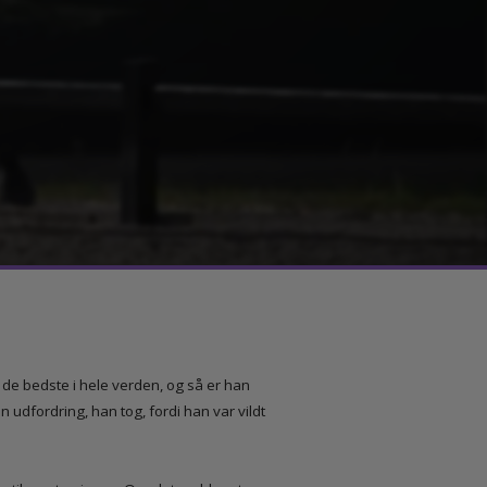
e af de bedste i hele verden, og så er han
var en udfordring, han tog, fordi han var vildt