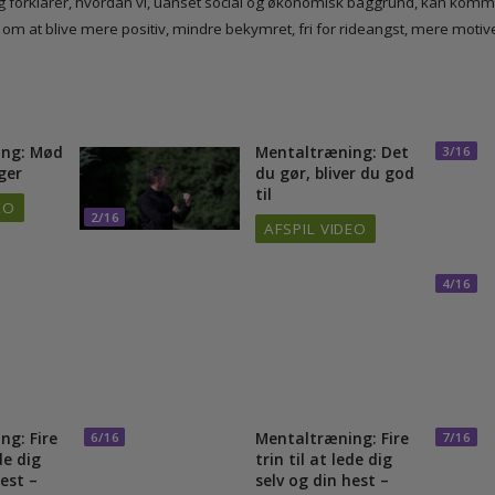
om og forklarer, hvordan vi, uanset social og økonomisk baggrund, ka
ke om at blive mere positiv, mindre bekymret, fri for rideangst, mere m
æning: Mød
Mentaltræning: Det
3
agger
du gør, bliver du god
til
VIDEO
2/16
AFSPIL VIDEO
4