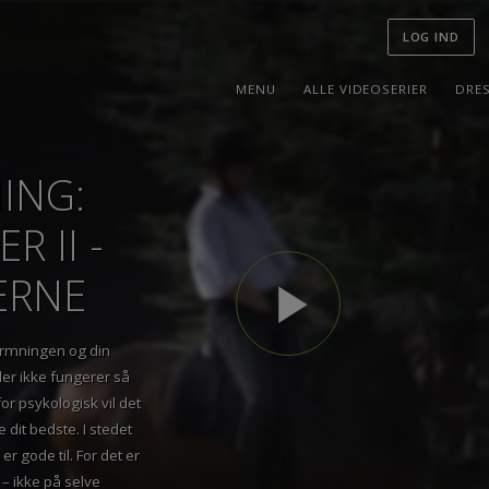
LOG I
MENU
ALLE VIDEOSERIER
NING:
R II -
KERNE
play_arrow
opvarmningen og din
ad der ikke fungerer så
, for psykologisk vil det
øre dit bedste. I stedet
 vi er gode til. For det er