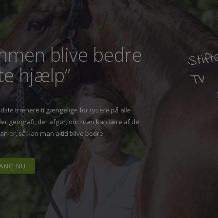
S
sammen blive bedre
tte hjælp”
T
bedste trænere tilgængelige for ryttere på alle
 eller geografi, der afgør, om man kan lære af de
 man er, så kan man altid blive bedre.