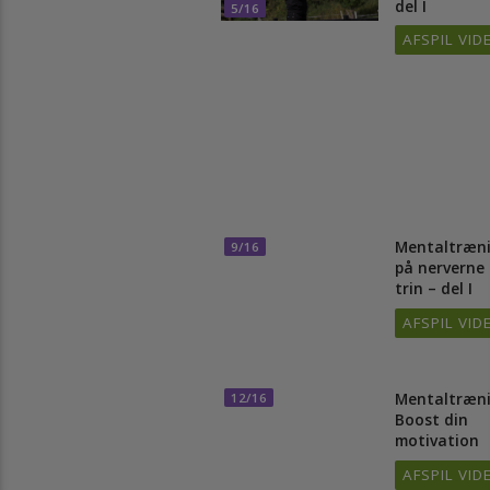
Mentaltræ
trin til at
selv og di
del I
5/16
AFSPIL 
Mentaltræ
9/16
på nerver
trin – del 
AFSPIL 
Mentaltr
12/16