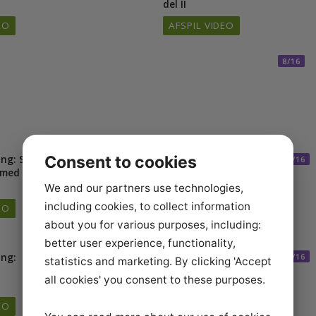
ning: Fire
Mentaltræning: Fire
6/16
7
 lede dig
trin til at lede dig
n hest –
selv og din hest –
del II
VIDEO
AFSPIL VIDEO
8
Consent to cookies
ning: Styr
Mentaltræning: Styr
10/16
1
ne med tre
på nerverne del II
I
We and our partners use technologies,
AFSPIL VIDEO
including cookies, to collect information
VIDEO
about you for various purposes, including:
better user experience, functionality,
æning:
Mentaltræning:
13/16
1
statistics and marketing. By clicking 'Accept