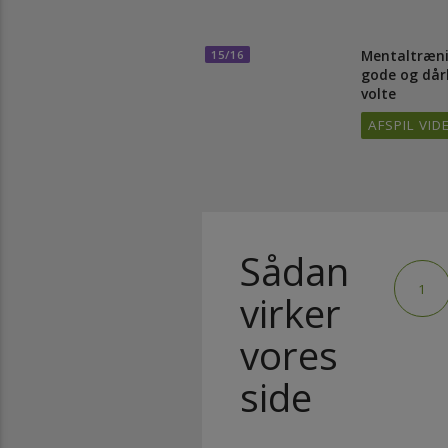
Boost din
motivati
AFSPIL 
Mentaltr
15/16
gode og d
volte
AFSPIL 
Sådan
1
virker
vores