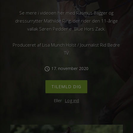
Se mere i videoen her med Rasmus Bagger og
dressurrytter Mathilde Ring, der rider den 11-årige
vallak Søren Pedder e. Blue Hors Zack.
Produceret af Lisa Munch Holst / Journalist Rid Bedre
TV
17. november 2020
schedule
TILEMLD DIG
Eller
Log ind