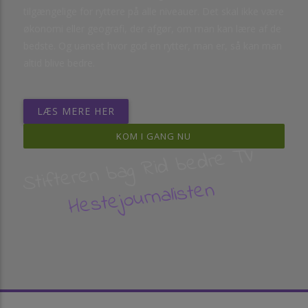
tilgængelige for ryttere på alle niveauer. Det skal ikke være
økonomi eller geografi, der afgør, om man kan lære af de
bedste. Og uanset hvor god en rytter, man er, så kan man
altid blive bedre.
LÆS MERE HER
KOM I GANG NU
Stifteren bag Rid bedre TV
Hestejournalisten