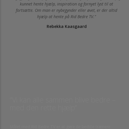
kunnet hente hjælp, inspiration og fornyet lyst til at
fortsætte. Om man er nybegynder eller øvet, er der altid
hjælp at hente på Rid Bedre TV.
Rebekka Kaasgaard
”Vi kan alle sammen blive bedre –
med den rette hjælp”
Målet med Rid Bedre TV er at gøre de bedste trænere