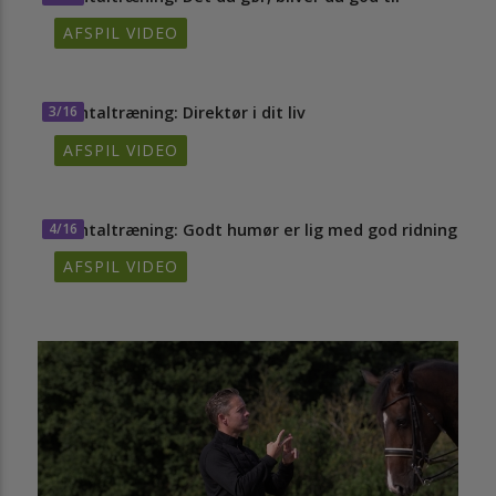
AFSPIL VIDEO
3/16
Mentaltræning: Direktør i dit liv
AFSPIL VIDEO
4/16
Mentaltræning: Godt humør er lig med god ridning
AFSPIL VIDEO