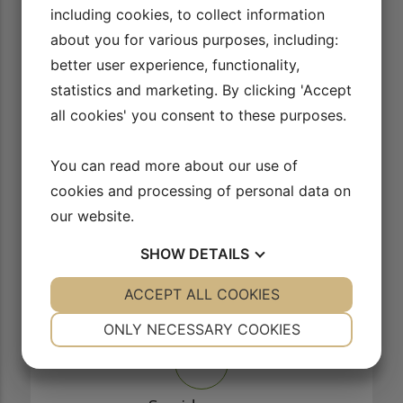
including cookies, to collect information
about you for various purposes, including:
15/16
Mentaltræning: Den gode og dårlige volte
better user experience, functionality,
AFSPIL VIDEO
statistics and marketing. By clicking 'Accept
all cookies' you consent to these purposes.
16/16
Playliste med alle videoer
You can read more about our use of
AFSPIL VIDEO
cookies and processing of personal data on
our website.
SHOW
DETAILS
YES
ACCEPT ALL COOKIES
NO
YES
NO
Sådan virker vores side
NECESSARY
PREFERENCES
ONLY NECESSARY COOKIES
YES
NO
YES
NO
MARKETING
STATISTICS
1