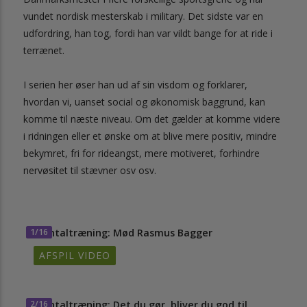
vundet nordisk mesterskab i military. Det sidste var en
udfordring, han tog, fordi han var vildt bange for at ride i
terrænet.
I serien her øser han ud af sin visdom og forklarer,
hvordan vi, uanset social og økonomisk baggrund, kan
komme til næste niveau. Om det gælder at komme videre
i ridningen eller et ønske om at blive mere positiv, mindre
bekymret, fri for rideangst, mere motiveret, forhindre
nervøsitet til stævner osv osv.
1/16
Mentaltræning: Mød Rasmus Bagger
AFSPIL VIDEO
2/16
Mentaltræning: Det du gør, bliver du god til