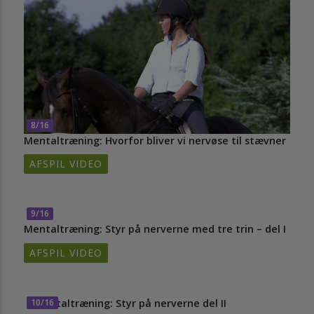
8/16
Mentaltræning: Hvorfor bliver vi nervøse til stævner
AFSPIL VIDEO
9/16
Mentaltræning: Styr på nerverne med tre trin – del I
AFSPIL VIDEO
10/16
Mentaltræning: Styr på nerverne del II