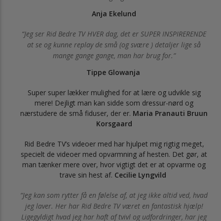
Anja Ekelund
Jeg ser Rid Bedre TV HVER dag, det er SUPER INSPIRERENDE
at se og kunne replay de små (og svære ) detaljer lige så
mange gange gange, man har brug for.
Tippe Glowanja
Super super lækker mulighed for at lære og udvikle sig
mere! Dejligt man kan sidde som dressur-nørd og
nærstudere de små fiduser, der er.
Maria Pranauti Bruun
Korsgaard
Rid Bedre TV’s videoer med har hjulpet mig rigtig meget,
specielt de videoer med opvarmning af hesten. Det gør, at
man tænker mere over, hvor vigtigt det er at opvarme og
trave sin hest af.
Cecilie Lyngvild
Jeg kan som rytter få en følelse af, at jeg ikke altid ved, hvad
jeg laver. Her har Rid Bedre TV været en fantastisk hjælp!
Ligegyldigt hvad jeg har haft af tvivl og udfordringer, har jeg