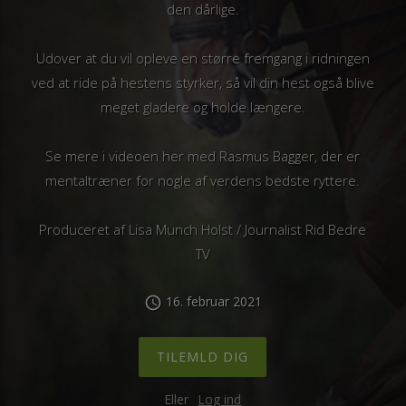
den dårlige.
Udover at du vil opleve en større fremgang i ridningen
ved at ride på hestens styrker, så vil din hest også blive
meget gladere og holde længere.
Se mere i videoen her med Rasmus Bagger, der er
mentaltræner for nogle af verdens bedste ryttere.
Produceret af Lisa Munch Holst / Journalist Rid Bedre
TV
16. februar 2021
schedule
TILEMLD DIG
Eller
Log ind