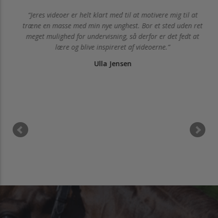
nger
Jeres videoer er helt klart med til at motivere mig til at
træne en masse med min nye unghest. Bor et sted uden ret
meget mulighed for undervisning, så derfor er det fedt at
lære og blive inspireret af videoerne.
Ulla Jensen