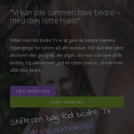
”Vi kan alle sammen blive bedre –
med den rette hjælp”
Målet med Rid Bedre TV er at gøre de bedste trænere
tilgængelige for ryttere på alle niveauer. Det skal ikke være
økonomi eller geografi, der afgør, om man kan lære af de
bedste. Og uanset hvor god en rytter, man er, så kan man
altid blive bedre.
LÆS MERE HER
KOM I GANG NU
Stifteren bag Rid bedre TV
Hestejournalisten