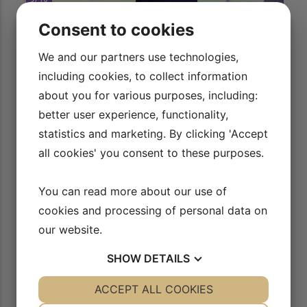
Mentaltræning: Styr på nerverne med tre trin – del I
Consent to cookies
AFSPIL VIDEO
We and our partners use technologies,
including cookies, to collect information
about you for various purposes, including:
better user experience, functionality,
statistics and marketing. By clicking 'Accept
all cookies' you consent to these purposes.
You can read more about our use of
cookies and processing of personal data on
10/16
Mentaltræning: Styr på nerverne del II
our website.
AFSPIL VIDEO
SHOW
DETAILS
YES
ACCEPT ALL COOKIES
NO
YES
NO