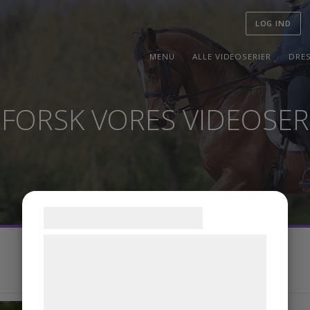
LOG I
MENU
ALLE VIDEOSERIER
DFORSK VORES VIDEOS
Samtykke til cookies
Vi og vores samarbejdspartnere bruger
teknologier, herunder cookies, til at
indsamle oplysninger om dig til forskellige
formål, herunder: Tilpasning af