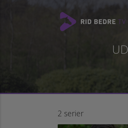
U
2 serier