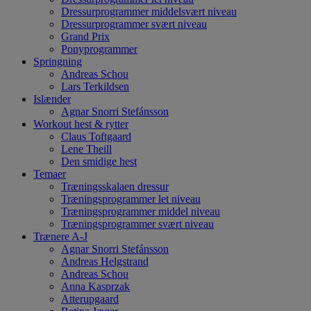
Dressurprogrammer middelsvært niveau
Dressurprogrammer svært niveau
Grand Prix
Ponyprogrammer
Springning
Andreas Schou
Lars Terkildsen
Islænder
Agnar Snorri Stefánsson
Workout hest & rytter
Claus Toftgaard
Lene Theill
Den smidige hest
Temaer
Træningsskalaen dressur
Træningsprogrammer let niveau
Træningsprogrammer middel niveau
Træningsprogrammer svært niveau
Trænere A-J
Agnar Snorri Stefánsson
Andreas Helgstrand
Andreas Schou
Anna Kasprzak
Atterupgaard