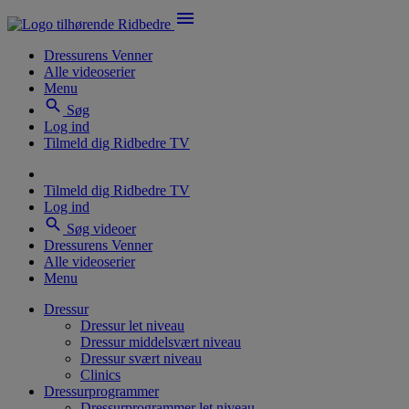
menu
Dressurens Venner
Alle videoserier
Menu
search
Søg
Log ind
Tilmeld dig Ridbedre TV
Tilmeld dig Ridbedre TV
Log ind
search
Søg videoer
Dressurens Venner
Alle videoserier
Menu
Dressur
Dressur let niveau
Dressur middelsvært niveau
Dressur svært niveau
Clinics
Dressurprogrammer
Dressurprogrammer let niveau