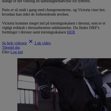
mange er det virkelig en tålmodighedsøvelse for rytteren.
Paris er så småt i gang med changementerne, og Victoria viser her,
hvordan hun rider de forberedende øvelser.
Victoria kommer meget ind på træningsskalaen i dressur, som er et
vigtigt redskab i dressurhestens udddannelse. Du finder DRF's
fordringer i dressur samt træningsskalaen
HER
clear
Se hele videoen
Luk video
Tilemld dig
Eller
Log ind