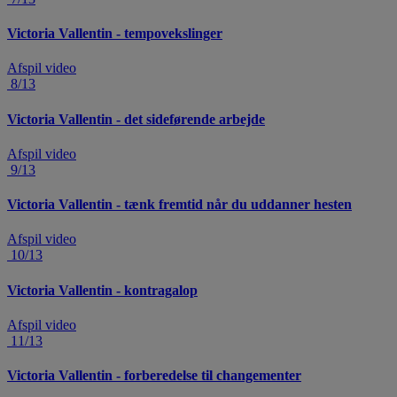
Victoria Vallentin - tempovekslinger
Afspil video
8/13
Victoria Vallentin - det sideførende arbejde
Afspil video
9/13
Victoria Vallentin - tænk fremtid når du uddanner hesten
Afspil video
10/13
Victoria Vallentin - kontragalop
Afspil video
11/13
Victoria Vallentin - forberedelse til changementer