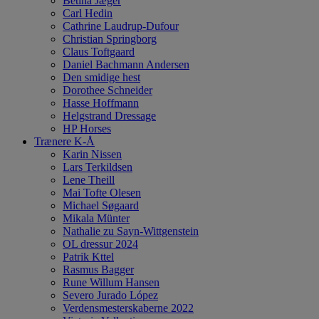
Betina Jæger
Carl Hedin
Cathrine Laudrup-Dufour
Christian Springborg
Claus Toftgaard
Daniel Bachmann Andersen
Den smidige hest
Dorothee Schneider
Hasse Hoffmann
Helgstrand Dressage
HP Horses
Trænere K-Å
Karin Nissen
Lars Terkildsen
Lene Theill
Mai Tofte Olesen
Michael Søgaard
Mikala Münter
Nathalie zu Sayn-Wittgenstein
OL dressur 2024
Patrik Kttel
Rasmus Bagger
Rune Willum Hansen
Severo Jurado López
Verdensmesterskaberne 2022