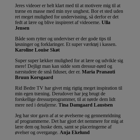
Jeres videoer er helt klart med til at motivere mig til at
træne en masse med min nye unghest. Bor et sted uden
ret meget mulighed for undervisning, så derfor er det
fedt at lære og blive inspireret af videoerne.
Ulla
Jensen
Både som rytter og underviser er der gode tips til
løsninger og forklaringer. Et super værktøj i kassen.
Karoline Louise Skøt
Super super lækker mulighed for at lære og udvikle sig
mere! Dejligt man kan sidde som dressur-nørd og
nærstudere de små fiduser, der er.
Maria Pranauti
Bruun Korsgaard
Rid Bedre TV har givet mig rigtig meget inspiration til
min egen træning. Derudover har jeg brugt de
forskellige dressurprogrammer, til at nørde dem lidt
mere ned i detaljerne.
Tina Damgaard Laustsen
Jeg har stor gavn af at se øvelserne og gennemridning
af programmerne. Det har gjort det nemmere for mig at
lære dem og huske dem, samt se placeringerne af
øvelser og overgange.
Anja Ekelund