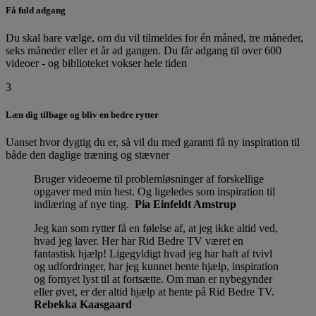
Få fuld adgang
Du skal bare vælge, om du vil tilmeldes for én måned, tre måneder,
seks måneder eller et år ad gangen. Du får adgang til over 600
videoer - og biblioteket vokser hele tiden
3
Læn dig tilbage og bliv en bedre rytter
Uanset hvor dygtig du er, så vil du med garanti få ny inspiration til
både den daglige træning og stævner
Bruger videoerne til problemløsninger af forskellige
opgaver med min hest. Og ligeledes som inspiration til
indlæring af nye ting.
Pia Einfeldt Amstrup
Jeg kan som rytter få en følelse af, at jeg ikke altid ved,
hvad jeg laver. Her har Rid Bedre TV været en
fantastisk hjælp! Ligegyldigt hvad jeg har haft af tvivl
og udfordringer, har jeg kunnet hente hjælp, inspiration
og fornyet lyst til at fortsætte. Om man er nybegynder
eller øvet, er der altid hjælp at hente på Rid Bedre TV.
Rebekka Kaasgaard