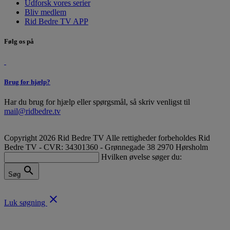
Udforsk vores serier
Bliv medlem
Rid Bedre TV APP
Følg os på
Brug for hjælp?
Har du brug for hjælp eller spørgsmål, så skriv venligst til
mail@ridbedre.tv
Copyright 2026 Rid Bedre TV Alle rettigheder forbeholdes
Rid
Bedre TV - CVR: 34301360 - Grønnegade 38 2970 Hørsholm
Hvilken øvelse søger du:
search
Søg
close
Luk søgning