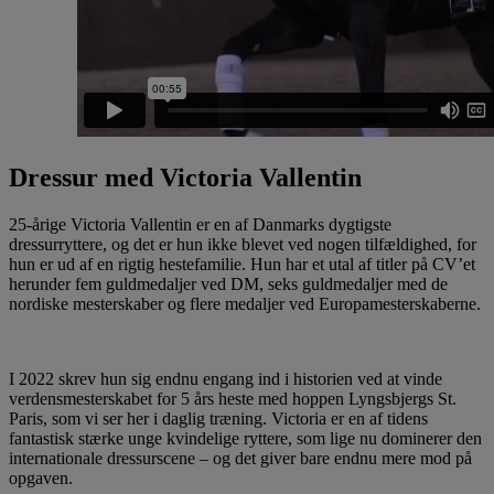
Dressur med Victoria Vallentin
25-årige Victoria Vallentin er en af Danmarks dygtigste
dressurryttere, og det er hun ikke blevet ved nogen tilfældighed, for
hun er ud af en rigtig hestefamilie. Hun har et utal af titler på CV’et
herunder fem guldmedaljer ved DM, seks guldmedaljer med de
nordiske mesterskaber og flere medaljer ved Europamesterskaberne.
I 2022 skrev hun sig endnu engang ind i historien ved at vinde
verdensmesterskabet for 5 års heste med hoppen Lyngsbjergs St.
Paris, som vi ser her i daglig træning. Victoria er en af tidens
fantastisk stærke unge kvindelige ryttere, som lige nu dominerer den
internationale dressurscene – og det giver bare endnu mere mod på
opgaven.