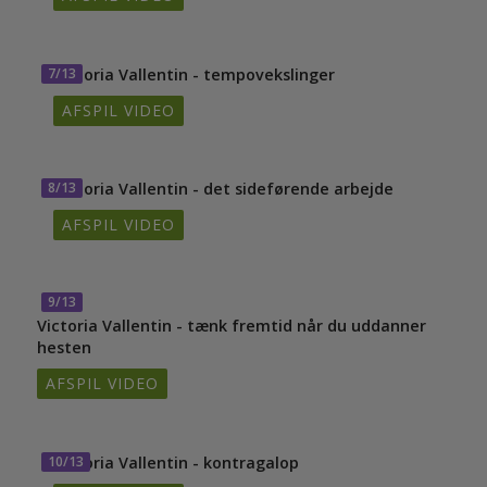
7/13
Victoria Vallentin - tempovekslinger
AFSPIL VIDEO
8/13
Victoria Vallentin - det sideførende arbejde
AFSPIL VIDEO
9/13
Victoria Vallentin - tænk fremtid når du uddanner
hesten
AFSPIL VIDEO
10/13
Victoria Vallentin - kontragalop