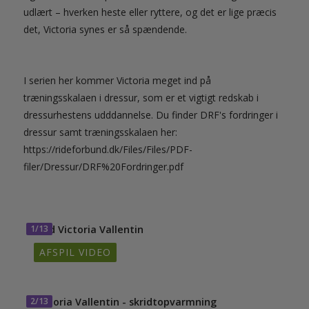
udlært – hverken heste eller ryttere, og det er lige præcis
det, Victoria synes er så spændende.
I serien her kommer Victoria meget ind på
træningsskalaen i dressur, som er et vigtigt redskab i
dressurhestens udddannelse. Du finder DRF's fordringer i
dressur samt træningsskalaen her:
https://rideforbund.dk/Files/Files/PDF-
filer/Dressur/DRF%20Fordringer.pdf
1/13
Mød Victoria Vallentin
AFSPIL VIDEO
2/13
Victoria Vallentin - skridtopvarmning