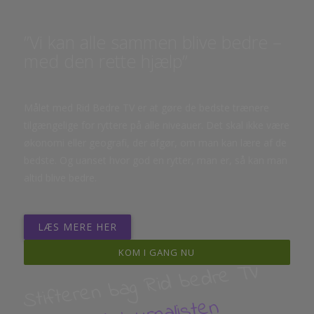
”Vi kan alle sammen blive bedre –
med den rette hjælp”
Målet med Rid Bedre TV er at gøre de bedste trænere
tilgængelige for ryttere på alle niveauer. Det skal ikke være
økonomi eller geografi, der afgør, om man kan lære af de
bedste. Og uanset hvor god en rytter, man er, så kan man
altid blive bedre.
LÆS MERE HER
KOM I GANG NU
Stifteren bag Rid bedre TV