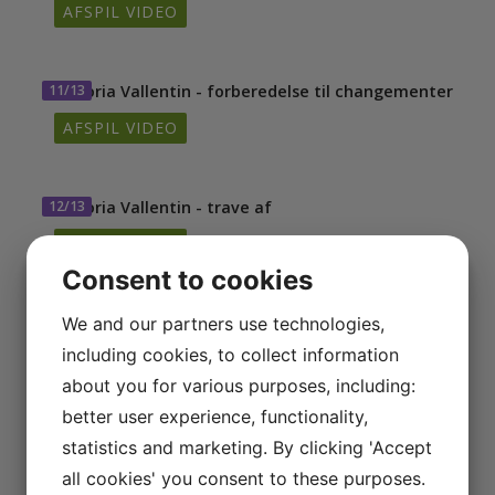
AFSPIL VIDEO
11/13
Victoria Vallentin - forberedelse til changementer
AFSPIL VIDEO
12/13
Victoria Vallentin - trave af
AFSPIL VIDEO
Consent to cookies
We and our partners use technologies,
13/13
Playliste med alle videoer
including cookies, to collect information
AFSPIL VIDEO
about you for various purposes, including:
better user experience, functionality,
statistics and marketing. By clicking 'Accept
all cookies' you consent to these purposes.