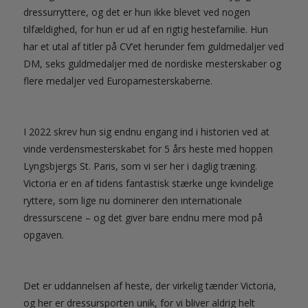
dressurryttere, og det er hun ikke blevet ved nogen
tilfældighed, for hun er ud af en rigtig hestefamilie. Hun
har et utal af titler på CV’et herunder fem guldmedaljer ved
DM, seks guldmedaljer med de nordiske mesterskaber og
flere medaljer ved Europamesterskaberne.
I 2022 skrev hun sig endnu engang ind i historien ved at
vinde verdensmesterskabet for 5 års heste med hoppen
Lyngsbjergs St. Paris, som vi ser her i daglig træning.
Victoria er en af tidens fantastisk stærke unge kvindelige
ryttere, som lige nu dominerer den internationale
dressurscene – og det giver bare endnu mere mod på
opgaven.
Det er uddannelsen af heste, der virkelig tænder Victoria,
og her er dressursporten unik, for vi bliver aldrig helt