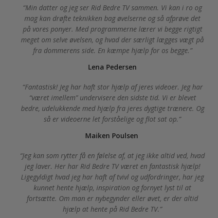
Min datter og jeg ser Rid Bedre TV sammen. Vi kan i ro og
mag kan drøfte teknikken bag øvelserne og så afprøve det
på vores ponyer. Med programmerne lærer vi begge rigtigt
meget om selve øvelsen, og hvad der særligt lægges vægt på
fra dommerens side. En kæmpe hjælp for os begge.
Lena Pedersen
Fantastisk! Jeg har haft stor hjælp af jeres videoer. Jeg har
“været imellem” undervisere den sidste tid. Vi er blevet
bedre, udelukkende med hjælp fra jeres dygtige trænere. Og
så er videoerne let forståelige og flot sat op.
Maiken Poulsen
Jeg kan som rytter få en følelse af, at jeg ikke altid ved, hvad
jeg laver. Her har Rid Bedre TV været en fantastisk hjælp!
Ligegyldigt hvad jeg har haft af tvivl og udfordringer, har jeg
kunnet hente hjælp, inspiration og fornyet lyst til at
fortsætte. Om man er nybegynder eller øvet, er der altid
hjælp at hente på Rid Bedre TV.