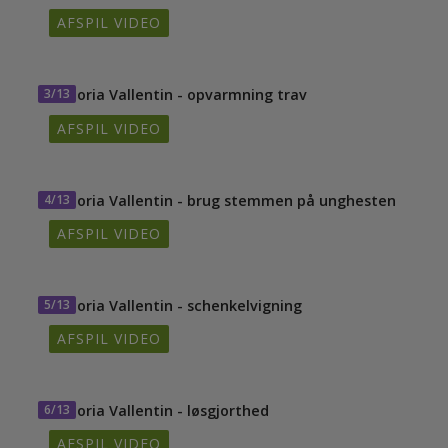
AFSPIL VIDEO
3/13
Victoria Vallentin - opvarmning trav
AFSPIL VIDEO
4/13
Victoria Vallentin - brug stemmen på unghesten
AFSPIL VIDEO
5/13
Victoria Vallentin - schenkelvigning
AFSPIL VIDEO
6/13
Victoria Vallentin - løsgjorthed
AFSPIL VIDEO