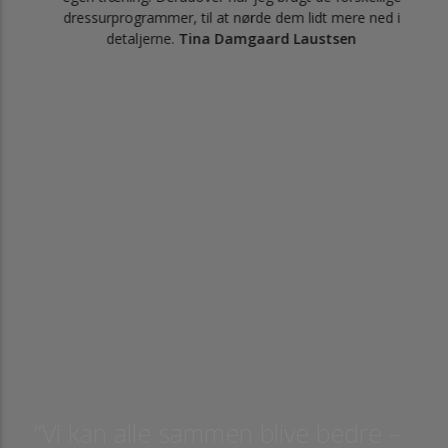
dressurprogrammer, til at nørde dem lidt mere ned i
. Og
detaljerne.
Tina Damgaard Laustsen
”Vi kan alle sammen blive bedre –