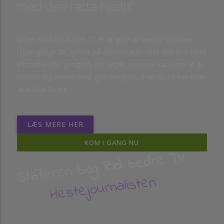
med den rette hjælp”
Målet med Rid Bedre TV er at gøre de bedste trænere
tilgængelige for ryttere på alle niveauer. Det skal ikke være
økonomi eller geografi, der afgør, om man kan lære af de
bedste. Og uanset hvor god en rytter, man er, så kan man
altid blive bedre.
LÆS MERE HER
KOM I GANG NU
Stifteren bag Rid bedre TV
Hestejournalisten