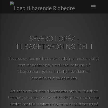
menu
SEVERO LOPÉZ -
TILBAGETRÆDNING DEL I
Severos system går helt enkelt ud på, at hesten skal gå
frem for benet og svare tilbage for tøjlen. Så
tilbagetrædningen er i virkeligheden blot en
forstærkning af tøjlehjælpen.
Det ser nemt ud, men tilbagetrædningen er faktisk en
temmelig svær øvelse, hvor det virkelig bliver synligt, om
hesten har tillid til rytteren og har sin basistræning på