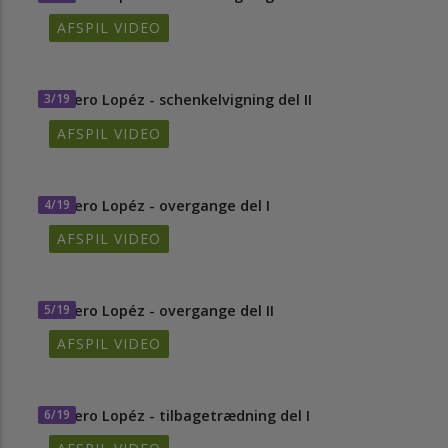
AFSPIL VIDEO
3/19
Severo Lopéz - schenkelvigning del II
AFSPIL VIDEO
4/19
Severo Lopéz - overgange del I
AFSPIL VIDEO
5/19
Severo Lopéz - overgange del II
AFSPIL VIDEO
6/19
Severo Lopéz - tilbagetrædning del I