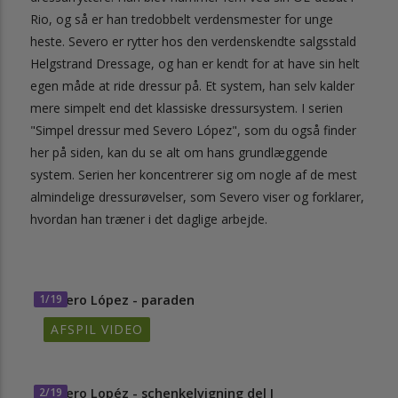
Rio, og så er han tredobbelt verdensmester for unge
heste. Severo er rytter hos den verdenskendte salgsstald
Helgstrand Dressage, og han er kendt for at have sin helt
egen måde at ride dressur på. Et system, han selv kalder
mere simpelt end det klassiske dressursystem. I serien
"Simpel dressur med Severo López", som du også finder
her på siden, kan du se alt om hans grundlæggende
system. Serien her koncentrerer sig om nogle af de mest
almindelige dressurøvelser, som Severo viser og forklarer,
hvordan han træner i det daglige arbejde.
1/19
Severo López - paraden
AFSPIL VIDEO
2/19
Severo Lopéz - schenkelvigning del I