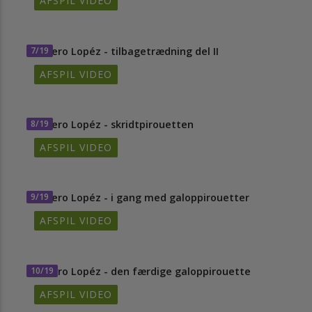
AFSPIL VIDEO
7/19
Severo Lopéz - tilbagetrædning del II
AFSPIL VIDEO
8/19
Severo Lopéz - skridtpirouetten
AFSPIL VIDEO
9/19
Severo Lopéz - i gang med galoppirouetter
AFSPIL VIDEO
10/19
Severo Lopéz - den færdige galoppirouette
AFSPIL VIDEO