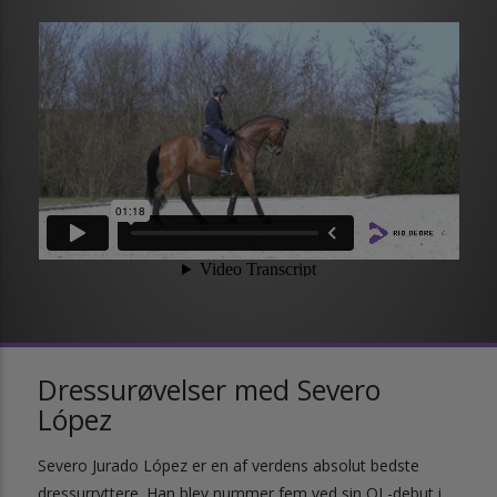
Dressurøvelser med Severo
López
Severo Jurado López er en af verdens absolut bedste
dressurryttere. Han blev nummer fem ved sin OL-debut i