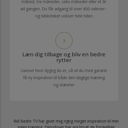
måned, tre måneder, seks måneder eller et år
ad gangen. Du får adgang til over 600 videoer -
og biblioteket vokser hele tiden
3
Læn dig tilbage og bliv en bedre
rytter
Uanset hvor dygtig du er, så vil du med garanti
få ny inspiration til både den daglige træning
og stævner
 har
Rid Bedre TV har givet mig rigtig meget inspiration til min
egen træning. Derudover har jeg brugt de forskellige
t