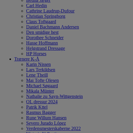
Betina Jæger
Carl Hedin
Cathrine Laudrup-Dufour
Christian Springborg
Claus Toftgaard
Daniel Bachmann Andersen
Den smidige hest
Dorothee Schneider
Hasse Hoffmann
Helgstrand Dressage
HP Horses
Trænere K-Å
Karin Nissen
Lars Terkildsen
Lene Theill
Mai Tofte Olesen
Michael Søgaard
Mikala Münter
Nathalie zu Sayn-Wittgenstein
OL dressur 2024
Patrik Kttel
Rasmus Bagger
Rune Willum Hansen
Severo Jurado López
Verdensmesterskaberne 2022