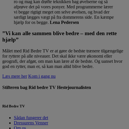
ro og mag kan drøfte teknikken bag øvelserne og så
afprøve det på vores ponyer. Med programmerne lærer
vi begge rigtigt meget om selve øvelsen, og hvad der
særligt lægges vægt på fra dommerens side. En kæmpe
hjælp for os begge.
Lena Pedersen
”Vi kan alle sammen blive bedre – med den rette
hjælp”
Målet med Rid Bedre TV er at gøre de bedste trænere tilgængelige
for ryttere på alle niveauer. Det skal ikke være økonomi eller
geografi, der afgør, om man kan lære af de bedste. Og uanset hvor
god en rytter, man er, så kan man altid blive bedre.
Læs mere her
Kom i gang nu
Stifteren bag Rid bedre TV
Hestejournalisten
Rid Bedre TV
Sådan fungerer det
Dressurens Venner
Om os