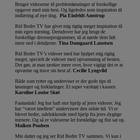
Bruger videoerne til problemløsninger af forskellige
opgaver med min hest. Og ligeledes som inspiration til
indlæring af nye ting.
Pia Einfeldt Amstrup
Rid Bedre TV har givet mig rigtig meget inspiration til
min egen træning. Derudover har jeg brugt de
forskellige dressurprogrammer, til at nørde dem lidt
mere ned i detaljerne.
Tina Damgaard Laustsen
Rid Bedre TV’s videoer med har hjulpet mig rigtig
meget, specielt de videoer med opvarmning af hesten.
Det gør, at man tænker mere over, hvor vigtigt det er at
opvarme og trave sin hest af.
Cecilie Lyngvild
Både som rytter og underviser er der gode tips til
løsninger og forklaringer. Et super værktøj i kassen.
Karoline Louise Skøt
Fantastisk! Jeg har haft stor hjælp af jeres videoer. Jeg
har “været imellem” undervisere den sidste tid. Vi er
blevet bedre, udelukkende med hjælp fra jeres dygtige
trænere. Og så er videoerne let forståelige og flot sat op.
Maiken Poulsen
Min datter og jeg ser Rid Bedre TV sammen. Vi kan i