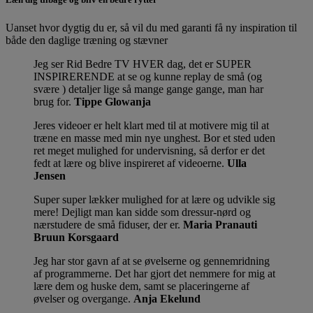
Uanset hvor dygtig du er, så vil du med garanti få ny inspiration til
både den daglige træning og stævner
Jeg ser Rid Bedre TV HVER dag, det er SUPER
INSPIRERENDE at se og kunne replay de små (og
svære ) detaljer lige så mange gange gange, man har
brug for.
Tippe Glowanja
Jeres videoer er helt klart med til at motivere mig til at
træne en masse med min nye unghest. Bor et sted uden
ret meget mulighed for undervisning, så derfor er det
fedt at lære og blive inspireret af videoerne.
Ulla
Jensen
Super super lækker mulighed for at lære og udvikle sig
mere! Dejligt man kan sidde som dressur-nørd og
nærstudere de små fiduser, der er.
Maria Pranauti
Bruun Korsgaard
Jeg har stor gavn af at se øvelserne og gennemridning
af programmerne. Det har gjort det nemmere for mig at
lære dem og huske dem, samt se placeringerne af
øvelser og overgange.
Anja Ekelund