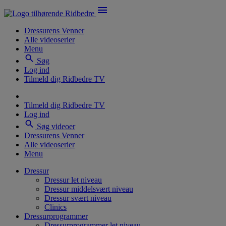
menu
Dressurens Venner
Alle videoserier
Menu
search
Søg
Log ind
Tilmeld dig Ridbedre TV
Tilmeld dig Ridbedre TV
Log ind
search
Søg videoer
Dressurens Venner
Alle videoserier
Menu
Dressur
Dressur let niveau
Dressur middelsvært niveau
Dressur svært niveau
Clinics
Dressurprogrammer
Dressurprogrammer let niveau