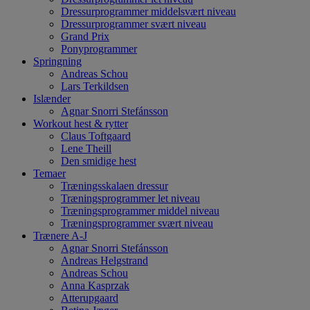
Dressurprogrammer middelsvært niveau
Dressurprogrammer svært niveau
Grand Prix
Ponyprogrammer
Springning
Andreas Schou
Lars Terkildsen
Islænder
Agnar Snorri Stefánsson
Workout hest & rytter
Claus Toftgaard
Lene Theill
Den smidige hest
Temaer
Træningsskalaen dressur
Træningsprogrammer let niveau
Træningsprogrammer middel niveau
Træningsprogrammer svært niveau
Trænere A-J
Agnar Snorri Stefánsson
Andreas Helgstrand
Andreas Schou
Anna Kasprzak
Atterupgaard