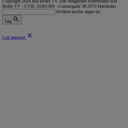
Copyright 2026 Rid Bedre TV Alle rettigheder forbeholdes
Rid
Bedre TV - CVR: 34301360 - Grønnegade 38 2970 Hørsholm
Hvilken øvelse søger du:
search
Søg
close
Luk søgning