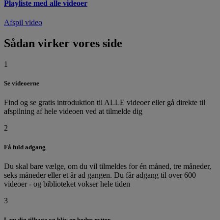
Playliste med alle videoer
Afspil video
Sådan virker vores side
1
Se videoerne
Find og se gratis introduktion til ALLE videoer eller gå direkte til
afspilning af hele videoen ved at tilmelde dig
2
Få fuld adgang
Du skal bare vælge, om du vil tilmeldes for én måned, tre måneder,
seks måneder eller et år ad gangen. Du får adgang til over 600
videoer - og biblioteket vokser hele tiden
3
Læn dig tilbage og bliv en bedre rytter