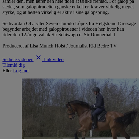
samler den, men lærer den hele tiden at tænke fremad. For galop på
stedet, som galoppiruoetten ganske enkelt er, kræver virkelig meget
styrke, og at hesten virkelig er aktiv i sine galopspring.
Se hvordan OL-rytter Severo Jurado López fra Helgstrand Dressage
begynder arbejdet med galoppirouetter i videoen her, hvor han
rider den 12-årige vallak Sir Schiwago e. Sir Donnerhall I.
Produceret af Lisa Munch Holst / Journalist Rid Bedre TV
clear
Se hele videoen
Luk video
Tilemld dig
Eller
Log ind