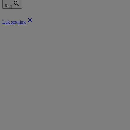
search
Søg
close
Luk søgning