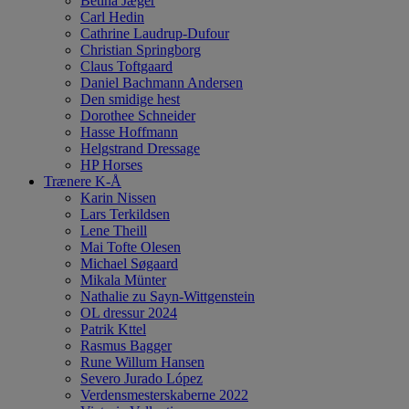
Betina Jæger
Carl Hedin
Cathrine Laudrup-Dufour
Christian Springborg
Claus Toftgaard
Daniel Bachmann Andersen
Den smidige hest
Dorothee Schneider
Hasse Hoffmann
Helgstrand Dressage
HP Horses
Trænere K-Å
Karin Nissen
Lars Terkildsen
Lene Theill
Mai Tofte Olesen
Michael Søgaard
Mikala Münter
Nathalie zu Sayn-Wittgenstein
OL dressur 2024
Patrik Kttel
Rasmus Bagger
Rune Willum Hansen
Severo Jurado López
Verdensmesterskaberne 2022