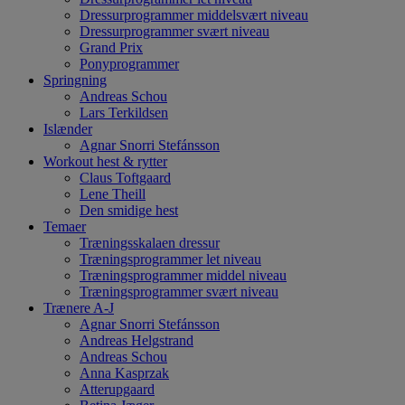
Dressurprogrammer middelsvært niveau
Dressurprogrammer svært niveau
Grand Prix
Ponyprogrammer
Springning
Andreas Schou
Lars Terkildsen
Islænder
Agnar Snorri Stefánsson
Workout hest & rytter
Claus Toftgaard
Lene Theill
Den smidige hest
Temaer
Træningsskalaen dressur
Træningsprogrammer let niveau
Træningsprogrammer middel niveau
Træningsprogrammer svært niveau
Trænere A-J
Agnar Snorri Stefánsson
Andreas Helgstrand
Andreas Schou
Anna Kasprzak
Atterupgaard