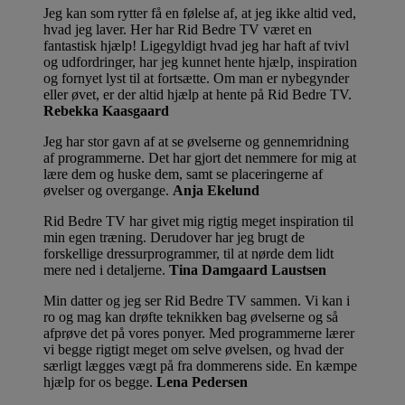
Jeg kan som rytter få en følelse af, at jeg ikke altid ved,
hvad jeg laver. Her har Rid Bedre TV været en
fantastisk hjælp! Ligegyldigt hvad jeg har haft af tvivl
og udfordringer, har jeg kunnet hente hjælp, inspiration
og fornyet lyst til at fortsætte. Om man er nybegynder
eller øvet, er der altid hjælp at hente på Rid Bedre TV.
Rebekka Kaasgaard
Jeg har stor gavn af at se øvelserne og gennemridning
af programmerne. Det har gjort det nemmere for mig at
lære dem og huske dem, samt se placeringerne af
øvelser og overgange.
Anja Ekelund
Rid Bedre TV har givet mig rigtig meget inspiration til
min egen træning. Derudover har jeg brugt de
forskellige dressurprogrammer, til at nørde dem lidt
mere ned i detaljerne.
Tina Damgaard Laustsen
Min datter og jeg ser Rid Bedre TV sammen. Vi kan i
ro og mag kan drøfte teknikken bag øvelserne og så
afprøve det på vores ponyer. Med programmerne lærer
vi begge rigtigt meget om selve øvelsen, og hvad der
særligt lægges vægt på fra dommerens side. En kæmpe
hjælp for os begge.
Lena Pedersen