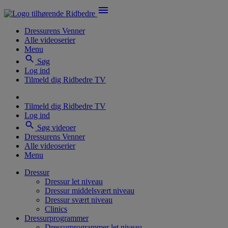
menu
Dressurens Venner
Alle videoserier
Menu
search
Søg
Log ind
Tilmeld dig Ridbedre TV
Tilmeld dig Ridbedre TV
Log ind
search
Søg videoer
Dressurens Venner
Alle videoserier
Menu
Dressur
Dressur let niveau
Dressur middelsvært niveau
Dressur svært niveau
Clinics
Dressurprogrammer
Dressurprogrammer let niveau