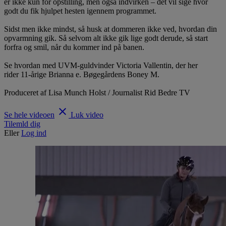
er ikke kun for opstilling, men også indvirken – det vil sige hvor
godt du fik hjulpet hesten igennem programmet.
Sidst men ikke mindst, så husk at dommeren ikke ved, hvordan din
opvarmning gik. Så selvom alt ikke gik lige godt derude, så start
forfra og smil, når du kommer ind på banen.
Se hvordan med UVM-guldvinder Victoria Vallentin, der her
rider 11-årige Brianna e. Bøgegårdens Boney M.
Produceret af Lisa Munch Holst / Journalist Rid Bedre TV
clear
Se hele videoen
Luk video
Tilemld dig
Eller
Log ind