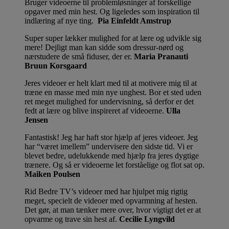
Bruger videoerne til problemløsninger af forskellige
opgaver med min hest. Og ligeledes som inspiration til
indlæring af nye ting.
Pia Einfeldt Amstrup
Super super lækker mulighed for at lære og udvikle sig
mere! Dejligt man kan sidde som dressur-nørd og
nærstudere de små fiduser, der er.
Maria Pranauti
Bruun Korsgaard
Jeres videoer er helt klart med til at motivere mig til at
træne en masse med min nye unghest. Bor et sted uden
ret meget mulighed for undervisning, så derfor er det
fedt at lære og blive inspireret af videoerne.
Ulla
Jensen
Fantastisk! Jeg har haft stor hjælp af jeres videoer. Jeg
har “været imellem” undervisere den sidste tid. Vi er
blevet bedre, udelukkende med hjælp fra jeres dygtige
trænere. Og så er videoerne let forståelige og flot sat op.
Maiken Poulsen
Rid Bedre TV’s videoer med har hjulpet mig rigtig
meget, specielt de videoer med opvarmning af hesten.
Det gør, at man tænker mere over, hvor vigtigt det er at
opvarme og trave sin hest af.
Cecilie Lyngvild