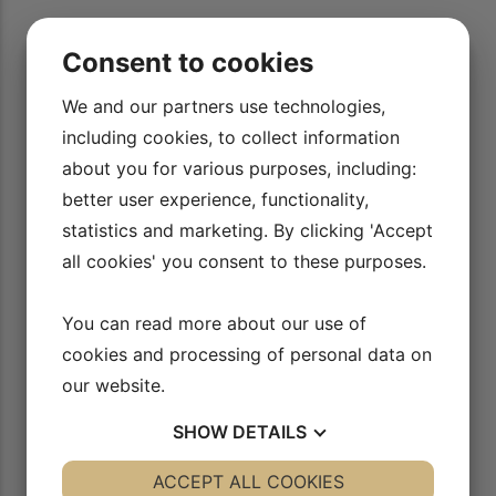
Consent to cookies
We and our partners use technologies,
including cookies, to collect information
about you for various purposes, including:
better user experience, functionality,
statistics and marketing. By clicking 'Accept
6/8
all cookies' you consent to these purposes.
Saml point til stævner - parade
AFSPIL VIDEO
You can read more about our use of
cookies and processing of personal data on
our website.
SHOW
DETAILS
YES
ACCEPT ALL COOKIES
NO
YES
NO