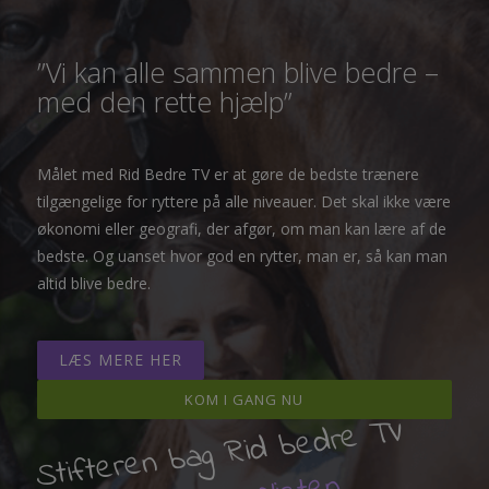
”Vi kan alle sammen blive bedre –
med den rette hjælp”
Målet med Rid Bedre TV er at gøre de bedste trænere
tilgængelige for ryttere på alle niveauer. Det skal ikke være
økonomi eller geografi, der afgør, om man kan lære af de
bedste. Og uanset hvor god en rytter, man er, så kan man
altid blive bedre.
LÆS MERE HER
KOM I GANG NU
Stifteren bag Rid bedre TV