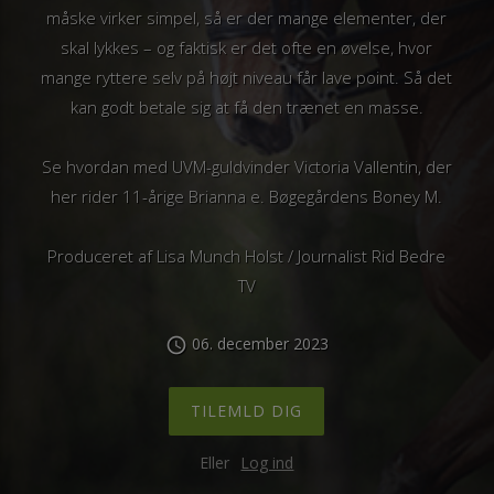
måske virker simpel, så er der mange elementer, der
skal lykkes – og faktisk er det ofte en øvelse, hvor
mange ryttere selv på højt niveau får lave point. Så det
kan godt betale sig at få den trænet en masse.
Se hvordan med UVM-guldvinder Victoria Vallentin, der
her rider 11-årige Brianna e. Bøgegårdens Boney M.
Produceret af Lisa Munch Holst / Journalist Rid Bedre
TV
06. december 2023
schedule
TILEMLD DIG
Eller
Log ind