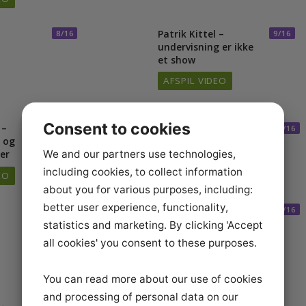
gens OL-
hesten at svare
AFSPIL VIDEO
VIDEO
Patrik Kittel –
8/16
9
undervisning er ikke
et show
AFSPIL VIDEO
Consent to cookies
tel –
Patrik Kittel –
11/16
1
lop og
versaden
We and our partners use technologies,
nter
AFSPIL VIDEO
including cookies, to collect information
VIDEO
about you for various purposes, including:
better user experience, functionality,
Patrk Kittel - ro på
13/16
1
den spændte hest i
statistics and marketing. By clicking 'Accept
opvarmningen
all cookies' you consent to these purposes.