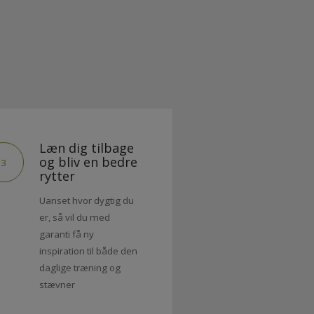
AFSPIL VIDEO
Læn dig tilbage
og bliv en bedre
3
rytter
Uanset hvor dygtig du
er, så vil du med
garanti få ny