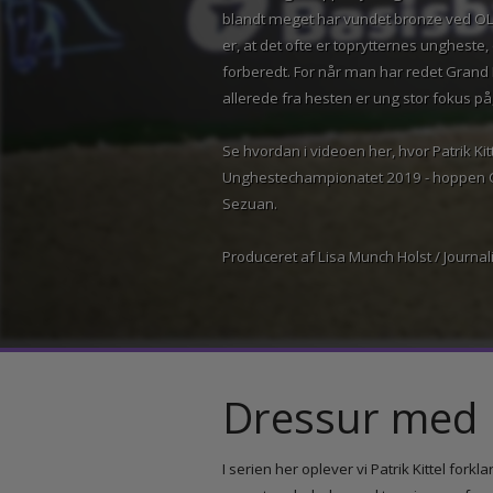
Den 5-årige hoppe ejes og rides af A
blandt meget har vundet bronze ved O
er, at det ofte er toprytternes unghes
forberedt. For når man har redet Gra
allerede fra hesten er ung stor fokus 
Se hvordan i videoen her, hvor Patrik 
Unghestechampionatet 2019 - hopp
Sezuan.
Produceret af Lisa Munch Holst / Jour
Dressur med P