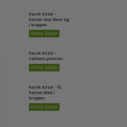
lette schenkelhjælp
AFSPIL VIDEO
Patrik Kittel –
/16
hesten skal åbne sig
i kroppen
AFSPIL VIDEO
Patrik Kittel –
2/16
nakkens position
AFSPIL VIDEO
Patrik Kittel - få
4/16
hesten blød i
kroppen