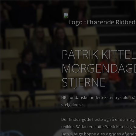
PATRIK KITTE
MORGENDAG
STJERNE
NB: for danske undertekster tryk blot 
vælg dansk.
Der findes gode heste og så er der no
unikke. Sådan en satte Patrik Kittel s