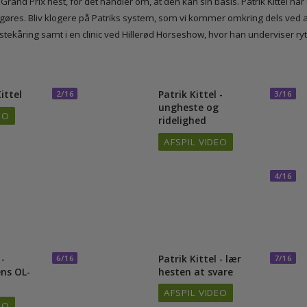
forklare og vise, hvad han leder efter i træningen af dressurheste. Og i
Grand Prix hest, for det handler om, at den kan sin basis. Patrik Kitte
kal gøres. Bliv klogere på Patriks system, som vi kommer omkring dels
tekåring samt i en clinic ved Hillerød Horseshow, hvor han undervise
k Kittel
Patrik Kittel -
2/16
3
ungheste og
VIDEO
ridelighed
AFSPIL VIDEO
4
el -
Patrik Kittel - lær
6/16
7