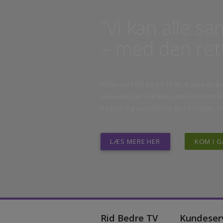
”Vi kan alle 
– med den re
Målet med Rid Bedre TV er at gøre de 
niveauer. Det skal ikke være økonomi
bedste. Og uanset hvor god en rytter,
LÆS MERE HER
KOM 