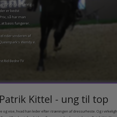
ndreas Helgstrand, der
L, og Patriks erfaring
te, der er bedst
nd Prix, så har man
på, at basis fungerer.
Kittel rider vinderen af
en Queenpark's Wendy e.
nalist Rid Bedre TV
atrik Kittel - ung til to