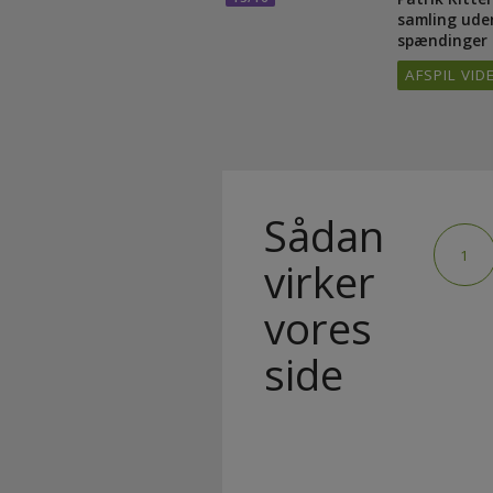
Patrik Kitt
15/16
samling 
spænding
AFSPIL 
Sådan
1
virker
vores
side