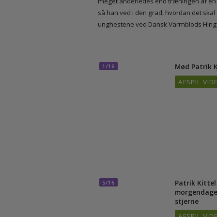
I serien her oplever vi Patrik Kittel 
meget anderledes end træningen af en 
så han ved i den grad, hvordan det s
unghestene ved Dansk Varmblods Hings
Mød Patri
1/16
AFSPIL 
Patrik Kitt
5/16