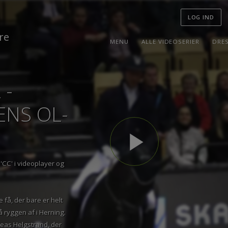
LOG I
MENU
ALLE VIDEOSERIER
L -
ENS OL-
play_arrow
på 'CC' i videoplayer og
gle få, der bare er helt
ig på ryggen af i Herning.