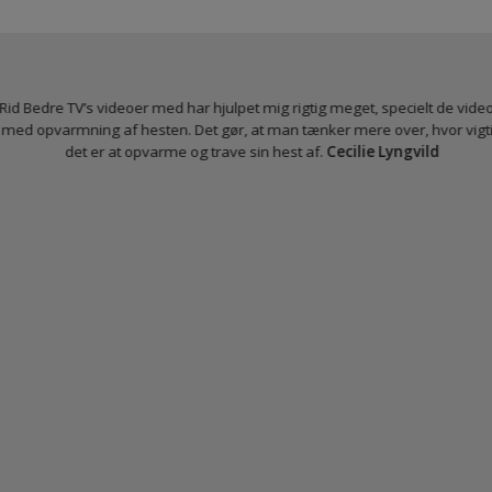
dig
adgang til over 600
videoer - og biblioteket
vokser hele tiden
Jeg har stor gavn af at se øvelserne og gennemridning af programme
har gjort det nemmere for mig at lære dem og huske dem, samt
placeringerne af øvelser og overgange.
Anja Ekelund