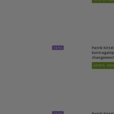
morgenda
stjerne
AFSPIL 
Patrik Kit
10/16
kontraga
changeme
AFSPIL 