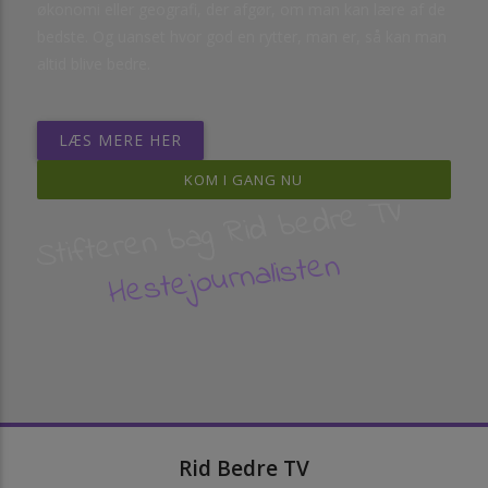
økonomi eller geografi, der afgør, om man kan lære af de
bedste. Og uanset hvor god en rytter, man er, så kan man
altid blive bedre.
LÆS MERE HER
KOM I GANG NU
Stifteren bag Rid bedre TV
Hestejournalisten
Rid Bedre TV