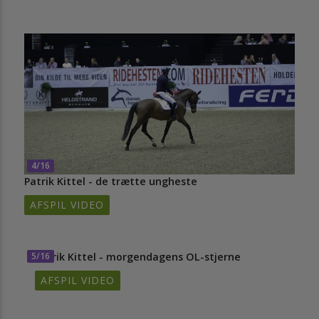
4/16
Patrik Kittel - de trætte ungheste
AFSPIL VIDEO
5/16
Patrik Kittel - morgendagens OL-stjerne
AFSPIL VIDEO