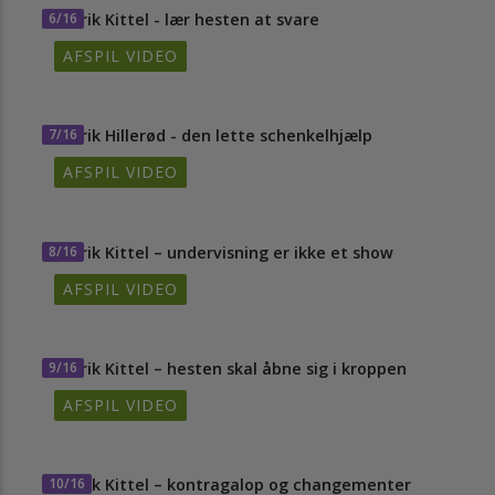
6/16
Patrik Kittel - lær hesten at svare
AFSPIL VIDEO
7/16
Patrik Hillerød - den lette schenkelhjælp
AFSPIL VIDEO
8/16
Patrik Kittel – undervisning er ikke et show
AFSPIL VIDEO
9/16
Patrik Kittel – hesten skal åbne sig i kroppen
AFSPIL VIDEO
10/16
Patrik Kittel – kontragalop og changementer