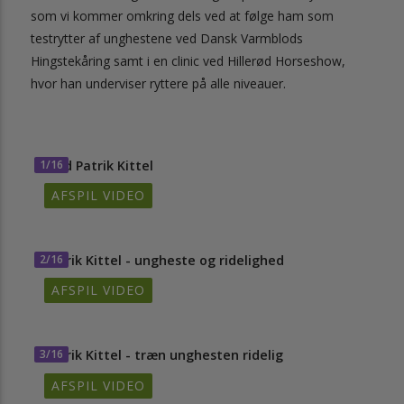
som vi kommer omkring dels ved at følge ham som
testrytter af unghestene ved Dansk Varmblods
Hingstekåring samt i en clinic ved Hillerød Horseshow,
hvor han underviser ryttere på alle niveauer.
1/16
Mød Patrik Kittel
AFSPIL VIDEO
2/16
Patrik Kittel - ungheste og ridelighed
AFSPIL VIDEO
3/16
Patrik Kittel - træn unghesten ridelig
AFSPIL VIDEO