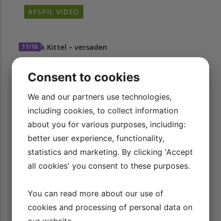
AFSPIL VIDEO
11/16
Patrik Kittel – versaden
AFSPIL VIDEO
Consent to cookies
We and our partners use technologies,
12/16
Patrik Kittel – nakkens position
including cookies, to collect information
AFSPIL VIDEO
about you for various purposes, including:
better user experience, functionality,
13/16
statistics and marketing. By clicking 'Accept
Patrk Kittel - ro på den spændte hest i
all cookies' you consent to these purposes.
opvarmningen
AFSPIL VIDEO
You can read more about our use of
cookies and processing of personal data on
our website.