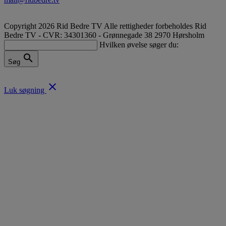
Copyright 2026 Rid Bedre TV Alle rettigheder forbeholdes
Rid
Bedre TV - CVR: 34301360 - Grønnegade 38 2970 Hørsholm
Hvilken øvelse søger du:
search
Søg
close
Luk søgning