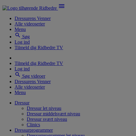
menu
Dressurens Venner
Alle videoserier
Menu
search
Søg
Log ind
Tilmeld dig Ridbedre TV
Tilmeld dig Ridbedre TV
Log ind
search
Søg videoer
Dressurens Venner
Alle videoserier
Menu
Dressur
Dressur let niveau
Dressur middelsvært niveau
Dressur svært niveau
Clinics
Dressurprogrammer
Dressurprogrammer let niveau