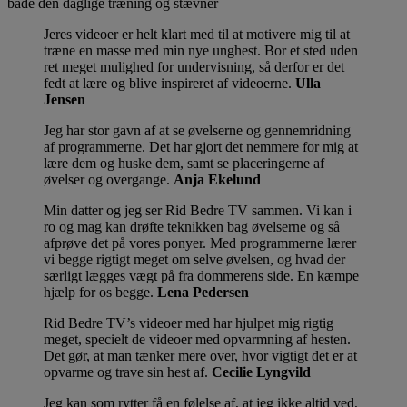
både den daglige træning og stævner
Jeres videoer er helt klart med til at motivere mig til at
træne en masse med min nye unghest. Bor et sted uden
ret meget mulighed for undervisning, så derfor er det
fedt at lære og blive inspireret af videoerne.
Ulla
Jensen
Jeg har stor gavn af at se øvelserne og gennemridning
af programmerne. Det har gjort det nemmere for mig at
lære dem og huske dem, samt se placeringerne af
øvelser og overgange.
Anja Ekelund
Min datter og jeg ser Rid Bedre TV sammen. Vi kan i
ro og mag kan drøfte teknikken bag øvelserne og så
afprøve det på vores ponyer. Med programmerne lærer
vi begge rigtigt meget om selve øvelsen, og hvad der
særligt lægges vægt på fra dommerens side. En kæmpe
hjælp for os begge.
Lena Pedersen
Rid Bedre TV’s videoer med har hjulpet mig rigtig
meget, specielt de videoer med opvarmning af hesten.
Det gør, at man tænker mere over, hvor vigtigt det er at
opvarme og trave sin hest af.
Cecilie Lyngvild
Jeg kan som rytter få en følelse af, at jeg ikke altid ved,