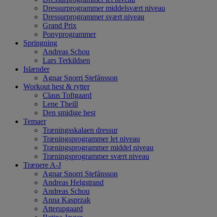
Dressurprogrammer middelsvært niveau
Dressurprogrammer svært niveau
Grand Prix
Ponyprogrammer
Springning
Andreas Schou
Lars Terkildsen
Islænder
Agnar Snorri Stefánsson
Workout hest & rytter
Claus Toftgaard
Lene Theill
Den smidige hest
Temaer
Træningsskalaen dressur
Træningsprogrammer let niveau
Træningsprogrammer middel niveau
Træningsprogrammer svært niveau
Trænere A-J
Agnar Snorri Stefánsson
Andreas Helgstrand
Andreas Schou
Anna Kasprzak
Atterupgaard