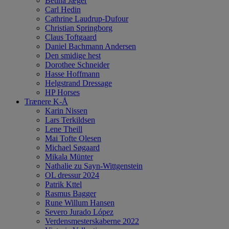
Betina Jæger
Carl Hedin
Cathrine Laudrup-Dufour
Christian Springborg
Claus Toftgaard
Daniel Bachmann Andersen
Den smidige hest
Dorothee Schneider
Hasse Hoffmann
Helgstrand Dressage
HP Horses
Trænere K-Å
Karin Nissen
Lars Terkildsen
Lene Theill
Mai Tofte Olesen
Michael Søgaard
Mikala Münter
Nathalie zu Sayn-Wittgenstein
OL dressur 2024
Patrik Kttel
Rasmus Bagger
Rune Willum Hansen
Severo Jurado López
Verdensmesterskaberne 2022