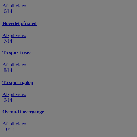
Afspil video
6/14
Hovedet på sned
Afspil video
7/14
To spor i trav
Afspil video
8/14
To spor i galop
Afspil video
9/14
Ovenud i overgange
Afspil video
10/14