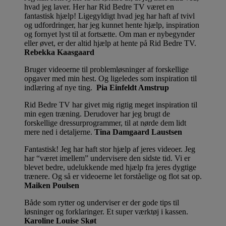
hvad jeg laver. Her har Rid Bedre TV været en
fantastisk hjælp! Ligegyldigt hvad jeg har haft af tvivl
og udfordringer, har jeg kunnet hente hjælp, inspiration
og fornyet lyst til at fortsætte. Om man er nybegynder
eller øvet, er der altid hjælp at hente på Rid Bedre TV.
Rebekka Kaasgaard
Bruger videoerne til problemløsninger af forskellige
opgaver med min hest. Og ligeledes som inspiration til
indlæring af nye ting.
Pia Einfeldt Amstrup
Rid Bedre TV har givet mig rigtig meget inspiration til
min egen træning. Derudover har jeg brugt de
forskellige dressurprogrammer, til at nørde dem lidt
mere ned i detaljerne.
Tina Damgaard Laustsen
Fantastisk! Jeg har haft stor hjælp af jeres videoer. Jeg
har “været imellem” undervisere den sidste tid. Vi er
blevet bedre, udelukkende med hjælp fra jeres dygtige
trænere. Og så er videoerne let forståelige og flot sat op.
Maiken Poulsen
Både som rytter og underviser er der gode tips til
løsninger og forklaringer. Et super værktøj i kassen.
Karoline Louise Skøt