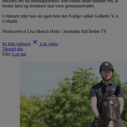
Michael om sin træningsfilosofi, som blandt andet handler om, at
hesten først og fremmest skal være gennemarbejdet.
I videoen rider han sin egen hest den 9-årige vallak Gallardo V. e.
Gribaldi.
Produceret af Lisa Munch Holst / Journalist Rid Bedre TV
clear
Se hele videoen
Luk video
Tilemld dig
Eller
Log ind