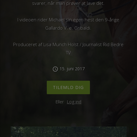
svarer, når man prøver at lave det.
I videoen rider Michael sin egen hest den 9-årige
Gallardo V. e. Gribaldi.
Produceret af Lisa Munch Holst / Journalist Rid Bedre
TV
15. juni 2017
schedule
TILEMLD DIG
Eller
Log ind