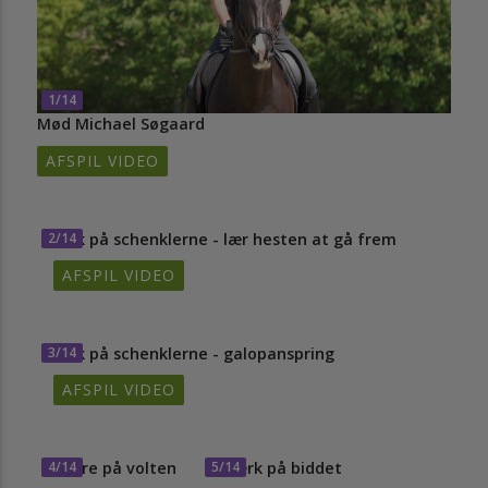
1/14
Mød Michael Søgaard
AFSPIL VIDEO
2/14
Kvik på schenklerne - lær hesten at gå frem
AFSPIL VIDEO
3/14
Kvik på schenklerne - galopanspring
AFSPIL VIDEO
4/14
Spore på volten
5/14
Stærk på biddet