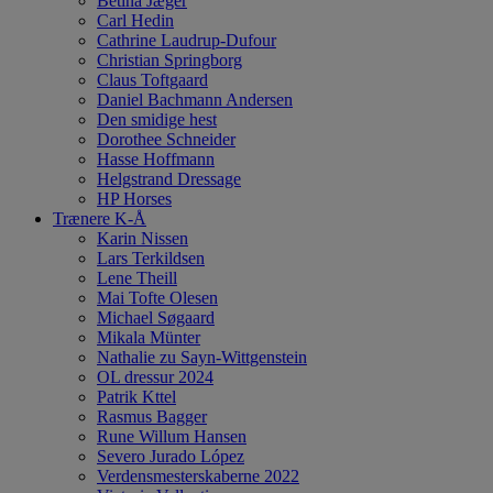
Betina Jæger
Carl Hedin
Cathrine Laudrup-Dufour
Christian Springborg
Claus Toftgaard
Daniel Bachmann Andersen
Den smidige hest
Dorothee Schneider
Hasse Hoffmann
Helgstrand Dressage
HP Horses
Trænere K-Å
Karin Nissen
Lars Terkildsen
Lene Theill
Mai Tofte Olesen
Michael Søgaard
Mikala Münter
Nathalie zu Sayn-Wittgenstein
OL dressur 2024
Patrik Kttel
Rasmus Bagger
Rune Willum Hansen
Severo Jurado López
Verdensmesterskaberne 2022