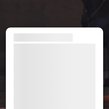
Samtykke til cookies
Vi og vores samarbejdspartnere bruger
teknologier, herunder cookies, til at
indsamle oplysninger om dig til forskellige
formål, herunder: Tilpasning af annoncering,
bedre brugeroplevelse, funktionalitet,
statistik og marketing. Disse oplysninger
kan blive delt med annoncerings- og
analysepartnere, som kan kombinere dem
med data, du tidligere har givet dem eller
de har indsamlet gennem din brug af deres