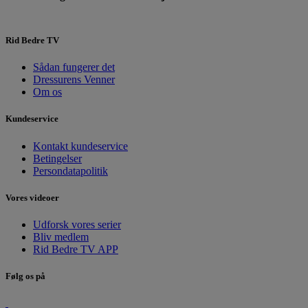
Rid Bedre TV
Sådan fungerer det
Dressurens Venner
Om os
Kundeservice
Kontakt kundeservice
Betingelser
Persondatapolitik
Vores videoer
Udforsk vores serier
Bliv medlem
Rid Bedre TV APP
Følg os på