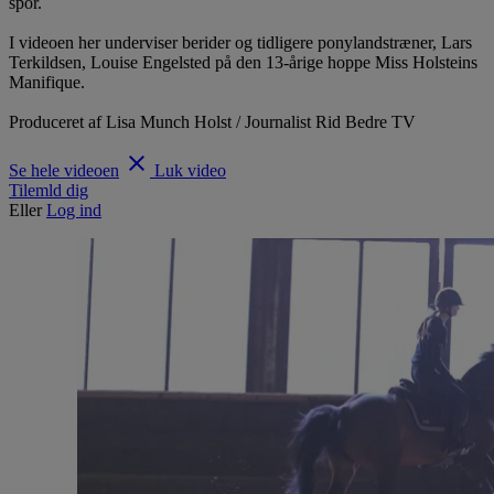
spor.
I videoen her underviser berider og tidligere ponylandstræner, Lars
Terkildsen, Louise Engelsted på den 13-årige hoppe Miss Holsteins
Manifique.
Produceret af Lisa Munch Holst / Journalist Rid Bedre TV
clear
Se hele videoen
Luk video
Tilemld dig
Eller
Log ind