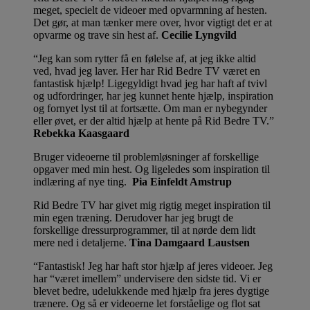
meget, specielt de videoer med opvarmning af hesten.
Det gør, at man tænker mere over, hvor vigtigt det er at
opvarme og trave sin hest af.
Cecilie Lyngvild
Jeg kan som rytter få en følelse af, at jeg ikke altid
ved, hvad jeg laver. Her har Rid Bedre TV været en
fantastisk hjælp! Ligegyldigt hvad jeg har haft af tvivl
og udfordringer, har jeg kunnet hente hjælp, inspiration
og fornyet lyst til at fortsætte. Om man er nybegynder
eller øvet, er der altid hjælp at hente på Rid Bedre TV.
Rebekka Kaasgaard
Bruger videoerne til problemløsninger af forskellige
opgaver med min hest. Og ligeledes som inspiration til
indlæring af nye ting.
Pia Einfeldt Amstrup
Rid Bedre TV har givet mig rigtig meget inspiration til
min egen træning. Derudover har jeg brugt de
forskellige dressurprogrammer, til at nørde dem lidt
mere ned i detaljerne.
Tina Damgaard Laustsen
Fantastisk! Jeg har haft stor hjælp af jeres videoer. Jeg
har “været imellem” undervisere den sidste tid. Vi er
blevet bedre, udelukkende med hjælp fra jeres dygtige
trænere. Og så er videoerne let forståelige og flot sat