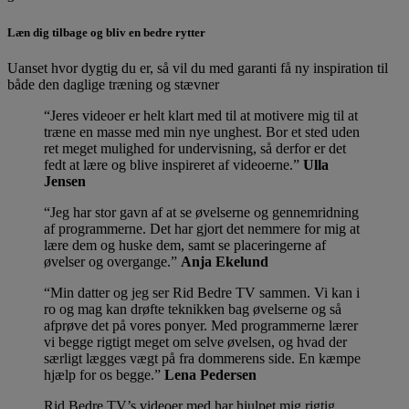
Læn dig tilbage og bliv en bedre rytter
Uanset hvor dygtig du er, så vil du med garanti få ny inspiration til
både den daglige træning og stævner
Jeres videoer er helt klart med til at motivere mig til at
træne en masse med min nye unghest. Bor et sted uden
ret meget mulighed for undervisning, så derfor er det
fedt at lære og blive inspireret af videoerne.
Ulla
Jensen
Jeg har stor gavn af at se øvelserne og gennemridning
af programmerne. Det har gjort det nemmere for mig at
lære dem og huske dem, samt se placeringerne af
øvelser og overgange.
Anja Ekelund
Min datter og jeg ser Rid Bedre TV sammen. Vi kan i
ro og mag kan drøfte teknikken bag øvelserne og så
afprøve det på vores ponyer. Med programmerne lærer
vi begge rigtigt meget om selve øvelsen, og hvad der
særligt lægges vægt på fra dommerens side. En kæmpe
hjælp for os begge.
Lena Pedersen
Rid Bedre TV’s videoer med har hjulpet mig rigtig