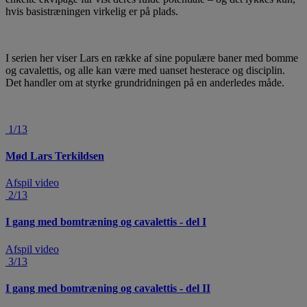
hvis basistræningen virkelig er på plads.
I serien her viser Lars en række af sine populære baner med bomme
og cavalettis, og alle kan være med uanset hesterace og disciplin.
Det handler om at styrke grundridningen på en anderledes måde.
1/13
Mød Lars Terkildsen
Afspil video
2/13
I gang med bomtræning og cavalettis - del I
Afspil video
3/13
I gang med bomtræning og cavalettis - del II