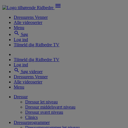
menu
Dressurens Venner
Alle videoserier
Menu
search
Søg
Log ind
Tilmeld dig Ridbedre TV
Tilmeld dig Ridbedre TV
Log ind
search
Søg videoer
Dressurens Venner
Alle videoserier
Menu
Dressur
Dressur let niveau
Dressur middelsvært niveau
Dressur svært niveau
Clinics
Dressurprogrammer
Dressurprogrammer let niveau