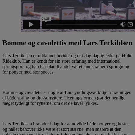
Bomme og cavalettis med Lars Terkildsen
Lars Terkildsen er uddannet berider og er i dag daglig leder på Holte
Rideklub. Han er kendt for sin store erfaring med international
springsport, og han har blandt andet været landstræner i springning
for ponyer med stor succes.
Bomme og cavalletis er nogle af Lars yndlingsværktøjer i træningen
af både spring og dressurryttere. Træningsformen gør det nemlig
meget tydeligt for rytterne, om det de laver lykkes.
Lars Terkildsen brænder i dag for at udvikle både ponyer og heste,
og målet behøver ikke være et stort stævne, men snarere at den
enkelte ekvipage får vist deres fulde potentiale – og det lykkes kun,