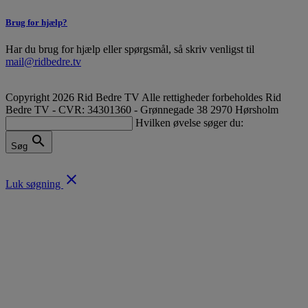
Brug for hjælp?
Har du brug for hjælp eller spørgsmål, så skriv venligst til
mail@ridbedre.tv
Copyright 2026 Rid Bedre TV Alle rettigheder forbeholdes
Rid
Bedre TV - CVR: 34301360 - Grønnegade 38 2970 Hørsholm
Hvilken øvelse søger du:
search
Søg
close
Luk søgning