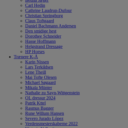
Betina Jæger
Carl Hedin
Cathrine Laudrup-Dufour
Christian Springborg
Claus Toftgaard
Daniel Bachmann Andersen
Den smidige hest
Dorothee Schneider
Hasse Hoffmann
Helgstrand Dressage
HP Horses
Trænere K-Å
Karin Nissen
Lars Terkildsen
Lene Theill
Mai Tofte Olesen
Michael Søgaard
Mikala Münter
Nathalie zu Sayn-Wittgenstein
OL dressur 2024
Patrik Kttel
Rasmus Bagger
Rune Willum Hansen
Severo Jurado López
Verdensmesterskaberne 2022