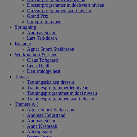
Dressurprogrammer middelsvært niveau
Dressurprogrammer svært niveau
Grand Prix
Ponyprogrammer
Springning
Andreas Schou
Lars Terkildsen
Islænder
Agnar Snorri Stefánsson
Workout hest & rytter
Claus Toftgaard
Lene Theill
Den smidige hest
Temaer
Træningsskalaen dressur
Træningsprogrammer let niveau
Træningsprogrammer middel niveau
Træningsprogrammer svært niveau
Trænere A-J
Agnar Snorri Stefánsson
Andreas Helgstrand
Andreas Schou
Anna Kasprzak
Atterupgaard