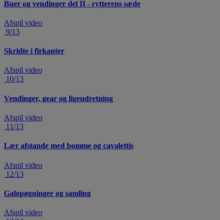
Buer og vendinger del II - rytterens sæde
Afspil video
9/13
Skridte i firkanter
Afspil video
10/13
Vendinger, gear og ligeudretning
Afspil video
11/13
Lær afstande med bomme og cavalettis
Afspil video
12/13
Galopøgninger og samling
Afspil video