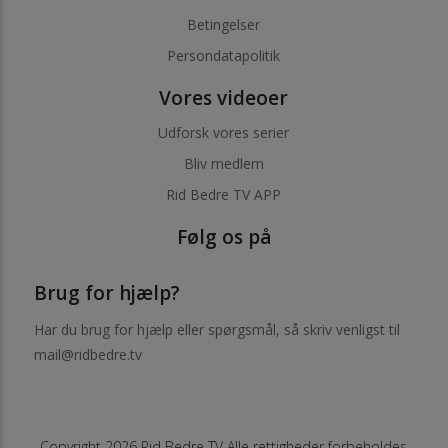
Betingelser
Persondatapolitik
Vores videoer
Udforsk vores serier
Bliv medlem
Rid Bedre TV APP
Følg os på
Brug for hjælp?
Har du brug for hjælp eller spørgsmål, så skriv venligst til
mail@ridbedre.tv
Copyright 2026 Rid Bedre TV Alle rettigheder forbeholdes