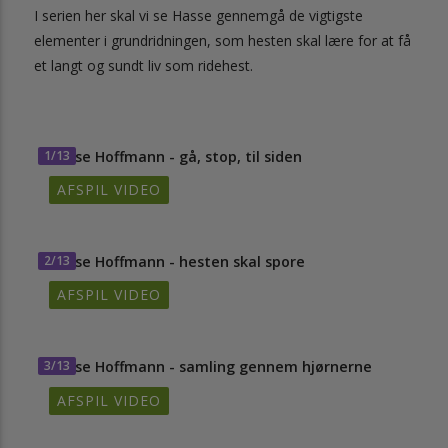
I serien her skal vi se Hasse gennemgå de vigtigste
elementer i grundridningen, som hesten skal lære for at få
et langt og sundt liv som ridehest.
1/13
Hasse Hoffmann - gå, stop, til siden
AFSPIL VIDEO
2/13
Hasse Hoffmann - hesten skal spore
AFSPIL VIDEO
3/13
Hasse Hoffmann - samling gennem hjørnerne
AFSPIL VIDEO