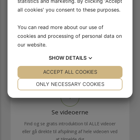
statistics and marketing. By clicking 'Accept
AFSPIL VIDEO
all cookies' you consent to these purposes.
13/13
Playliste med alle videoer
You can read more about our use of
AFSPIL VIDEO
cookies and processing of personal data on
our website.
SHOW
DETAILS
YES
ACCEPT ALL COOKIES
NO
YES
NO
Sådan virker vores side
NECESSARY
PREFERENCES
ONLY NECESSARY COOKIES
YES
NO
YES
NO
MARKETING
STATISTICS
1
Se videoerne
Find og se gratis introduktion til ALLE videoer
eller gå direkte til afspilning af hele videoen ved
at tilmelde dig