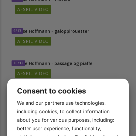
AFSPIL VIDEO
9/13
Hasse Hoffmann - galoppirouetter
AFSPIL VIDEO
10/13
Hasse Hoffmann - passage og piaffe
AFSPIL VIDEO
Consent to cookies
11/13
Hasse Hoffmann - seriechangementer
We and our partners use technologies,
AFSPIL VIDEO
including cookies, to collect information
about you for various purposes, including:
12/13
Hasse Hoffmann - etterchangementer
better user experience, functionality,