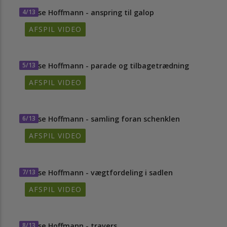
4/13
Hasse Hoffmann - anspring til galop
AFSPIL VIDEO
5/13
Hasse Hoffmann - parade og tilbagetrædning
AFSPIL VIDEO
6/13
Hasse Hoffmann - samling foran schenklen
AFSPIL VIDEO
7/13
Hasse Hoffmann - vægtfordeling i sadlen
AFSPIL VIDEO
8/13
Hasse Hoffmann - travers