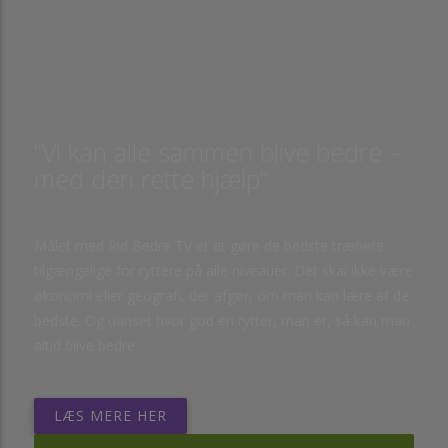
”Vi kan alle sammen blive bedre –
med den rette hjælp”
Målet med Rid Bedre TV er at gøre de bedste trænere
tilgængelige for ryttere på alle niveauer. Det skal ikke være
økonomi eller geografi, der afgør, om man kan lære af de
bedste. Og uanset hvor god en rytter, man er, så kan man
altid blive bedre.
LÆS MERE HER