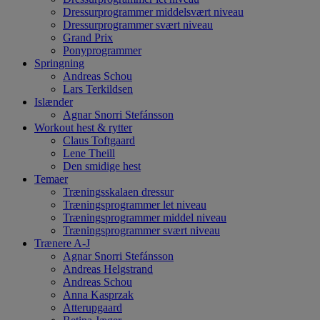
Dressurprogrammer middelsvært niveau
Dressurprogrammer svært niveau
Grand Prix
Ponyprogrammer
Springning
Andreas Schou
Lars Terkildsen
Islænder
Agnar Snorri Stefánsson
Workout hest & rytter
Claus Toftgaard
Lene Theill
Den smidige hest
Temaer
Træningsskalaen dressur
Træningsprogrammer let niveau
Træningsprogrammer middel niveau
Træningsprogrammer svært niveau
Trænere A-J
Agnar Snorri Stefánsson
Andreas Helgstrand
Andreas Schou
Anna Kasprzak
Atterupgaard