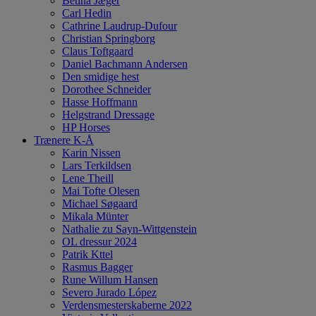
Betina Jæger
Carl Hedin
Cathrine Laudrup-Dufour
Christian Springborg
Claus Toftgaard
Daniel Bachmann Andersen
Den smidige hest
Dorothee Schneider
Hasse Hoffmann
Helgstrand Dressage
HP Horses
Trænere K-Å
Karin Nissen
Lars Terkildsen
Lene Theill
Mai Tofte Olesen
Michael Søgaard
Mikala Münter
Nathalie zu Sayn-Wittgenstein
OL dressur 2024
Patrik Kttel
Rasmus Bagger
Rune Willum Hansen
Severo Jurado López
Verdensmesterskaberne 2022