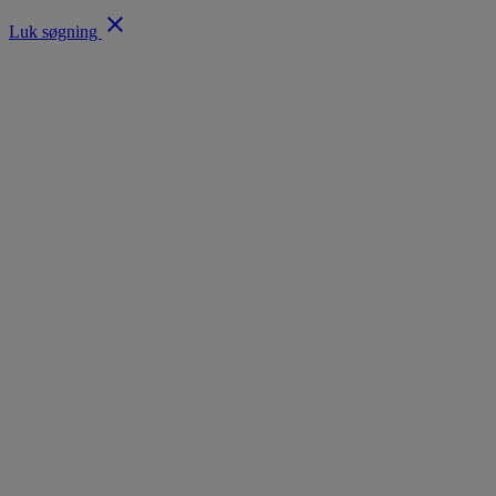
close
Luk søgning