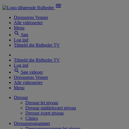
menu
Dressurens Venner
Alle videoserier
Menu
search
Søg
Log ind
Tilmeld dig Ridbedre TV
Tilmeld dig Ridbedre TV
Log ind
search
Søg videoer
Dressurens Venner
Alle videoserier
Menu
Dressur
Dressur let niveau
Dressur middelsvært niveau
Dressur svært niveau
Clinics
Dressurprogrammer
Dressurprogrammer let niveau