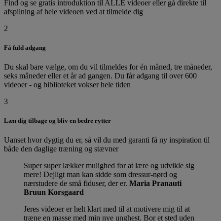
Find og se gratis introduktion til ALLE videoer eller gå direkte til
afspilning af hele videoen ved at tilmelde dig
2
Få fuld adgang
Du skal bare vælge, om du vil tilmeldes for én måned, tre måneder,
seks måneder eller et år ad gangen. Du får adgang til over 600
videoer - og biblioteket vokser hele tiden
3
Læn dig tilbage og bliv en bedre rytter
Uanset hvor dygtig du er, så vil du med garanti få ny inspiration til
både den daglige træning og stævner
Super super lækker mulighed for at lære og udvikle sig
mere! Dejligt man kan sidde som dressur-nørd og
nærstudere de små fiduser, der er.
Maria Pranauti
Bruun Korsgaard
Jeres videoer er helt klart med til at motivere mig til at
træne en masse med min nye unghest. Bor et sted uden