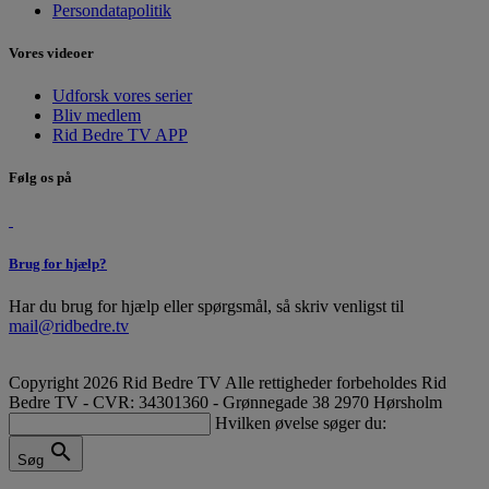
Persondatapolitik
Vores videoer
Udforsk vores serier
Bliv medlem
Rid Bedre TV APP
Følg os på
Brug for hjælp?
Har du brug for hjælp eller spørgsmål, så skriv venligst til
mail@ridbedre.tv
Copyright 2026 Rid Bedre TV Alle rettigheder forbeholdes
Rid
Bedre TV - CVR: 34301360 - Grønnegade 38 2970 Hørsholm
Hvilken øvelse søger du:
search
Søg