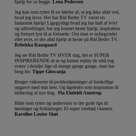
hjælp for os begge.
Lena Pedersen
Jeg kan som rytter få en følelse af, at jeg ikke altid ved,
hvad jeg laver. Her har Rid Bedre TV været en
fantastisk hjælp! Ligegyldigt hvad jeg har haft af tvivl
og udfordringer, har jeg kunnet hente hjælp, inspiration
og fornyet lyst til at fortsætte. Om man er nybegynder
eller øvet, er der altid hjælp at hente på Rid Bedre TV.
Rebekka Kaasgaard
Jeg ser Rid Bedre TV HVER dag, det er SUPER
INSPIRERENDE at se og kunne replay de små (og
svære ) detaljer lige så mange gange gange, man har
brug for.
Tippe Glowanja
Bruger videoerne til problemløsninger af forskellige
opgaver med min hest. Og ligeledes som inspiration til
indlæring af nye ting.
Pia Einfeldt Amstrup
Både som rytter og underviser er der gode tips til
løsninger og forklaringer. Et super værktøj i kassen.
Karoline Louise Skøt