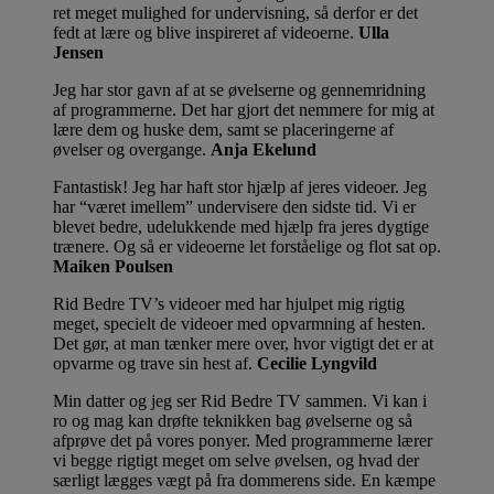
ret meget mulighed for undervisning, så derfor er det
fedt at lære og blive inspireret af videoerne.
Ulla
Jensen
Jeg har stor gavn af at se øvelserne og gennemridning
af programmerne. Det har gjort det nemmere for mig at
lære dem og huske dem, samt se placeringerne af
øvelser og overgange.
Anja Ekelund
Fantastisk! Jeg har haft stor hjælp af jeres videoer. Jeg
har “været imellem” undervisere den sidste tid. Vi er
blevet bedre, udelukkende med hjælp fra jeres dygtige
trænere. Og så er videoerne let forståelige og flot sat op.
Maiken Poulsen
Rid Bedre TV’s videoer med har hjulpet mig rigtig
meget, specielt de videoer med opvarmning af hesten.
Det gør, at man tænker mere over, hvor vigtigt det er at
opvarme og trave sin hest af.
Cecilie Lyngvild
Min datter og jeg ser Rid Bedre TV sammen. Vi kan i
ro og mag kan drøfte teknikken bag øvelserne og så
afprøve det på vores ponyer. Med programmerne lærer
vi begge rigtigt meget om selve øvelsen, og hvad der
særligt lægges vægt på fra dommerens side. En kæmpe