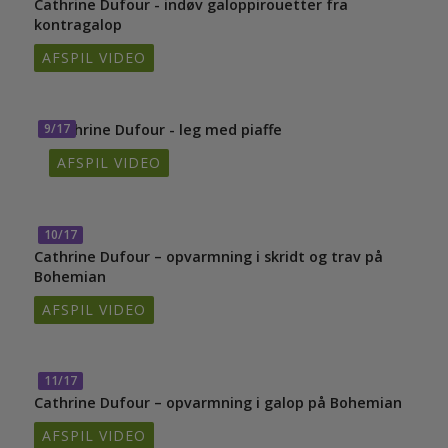
Cathrine Dufour - indøv galoppirouetter fra
kontragalop
AFSPIL VIDEO
9/17
Cathrine Dufour - leg med piaffe
AFSPIL VIDEO
10/17
Cathrine Dufour – opvarmning i skridt og trav på
Bohemian
AFSPIL VIDEO
11/17
Cathrine Dufour – opvarmning i galop på Bohemian
AFSPIL VIDEO