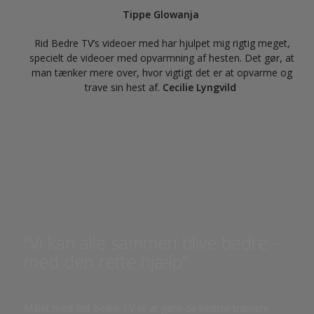
Tippe Glowanja
Rid Bedre TV’s videoer med har hjulpet mig rigtig meget,
specielt de videoer med opvarmning af hesten. Det gør, at
man tænker mere over, hvor vigtigt det er at opvarme og
trave sin hest af.
Cecilie Lyngvild
”Vi kan alle sammen blive bedre –
med den rette hjælp”
Målet med Rid Bedre TV er at gøre de bedste trænere