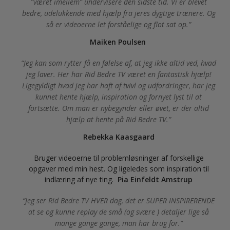
“været imellem” undervisere den sidste tid. Vi er blevet
bedre, udelukkende med hjælp fra jeres dygtige trænere. Og
så er videoerne let forståelige og flot sat op.
Maiken Poulsen
Jeg kan som rytter få en følelse af, at jeg ikke altid ved, hvad
jeg laver. Her har Rid Bedre TV været en fantastisk hjælp!
Ligegyldigt hvad jeg har haft af tvivl og udfordringer, har jeg
kunnet hente hjælp, inspiration og fornyet lyst til at
fortsætte. Om man er nybegynder eller øvet, er der altid
hjælp at hente på Rid Bedre TV.
Rebekka Kaasgaard
Bruger videoerne til problemløsninger af forskellige
opgaver med min hest. Og ligeledes som inspiration til
indlæring af nye ting.
Pia Einfeldt Amstrup
Jeg ser Rid Bedre TV HVER dag, det er SUPER INSPIRERENDE
at se og kunne replay de små (og svære ) detaljer lige så
mange gange gange, man har brug for.