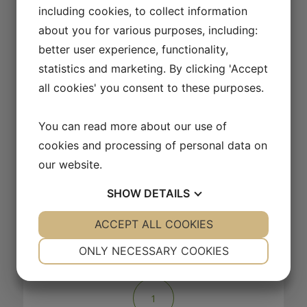
including cookies, to collect information
AFSPIL VIDEO
about you for various purposes, including:
better user experience, functionality,
16/17
Cathrine Dufour – lær hesten at stå lige i paraden
statistics and marketing. By clicking 'Accept
all cookies' you consent to these purposes.
AFSPIL VIDEO
You can read more about our use of
17/17
Playliste med alle videoer
cookies and processing of personal data on
AFSPIL VIDEO
our website.
SHOW
DETAILS
YES
ACCEPT ALL COOKIES
NO
YES
NO
NECESSARY
PREFERENCES
Sådan virker vores side
ONLY NECESSARY COOKIES
YES
NO
YES
NO
MARKETING
STATISTICS
1