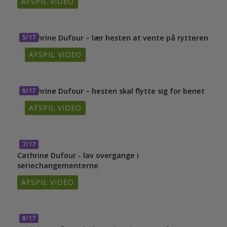
AFSPIL VIDEO
5/17
Cathrine Dufour – lær hesten at vente på rytteren
AFSPIL VIDEO
6/17
Cathrine Dufour – hesten skal flytte sig for benet
AFSPIL VIDEO
7/17
Cathrine Dufour - lav overgange i
seriechangementerne
AFSPIL VIDEO
8/17