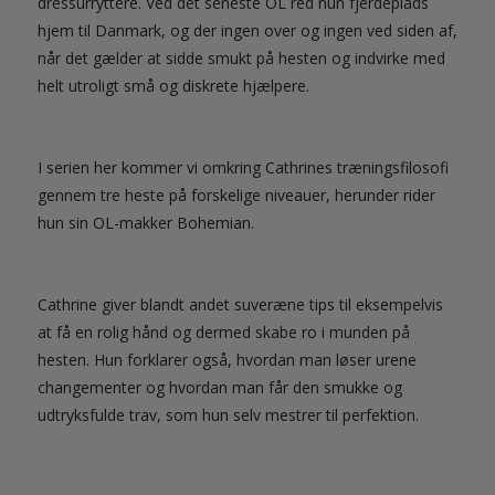
dressurryttere. Ved det seneste OL red hun fjerdeplads
hjem til Danmark, og der ingen over og ingen ved siden af,
når det gælder at sidde smukt på hesten og indvirke med
helt utroligt små og diskrete hjælpere.
I serien her kommer vi omkring Cathrines træningsfilosofi
gennem tre heste på forskelige niveauer, herunder rider
hun sin OL-makker Bohemian.
Cathrine giver blandt andet suveræne tips til eksempelvis
at få en rolig hånd og dermed skabe ro i munden på
hesten. Hun forklarer også, hvordan man løser urene
changementer og hvordan man får den smukke og
udtryksfulde trav, som hun selv mestrer til perfektion.