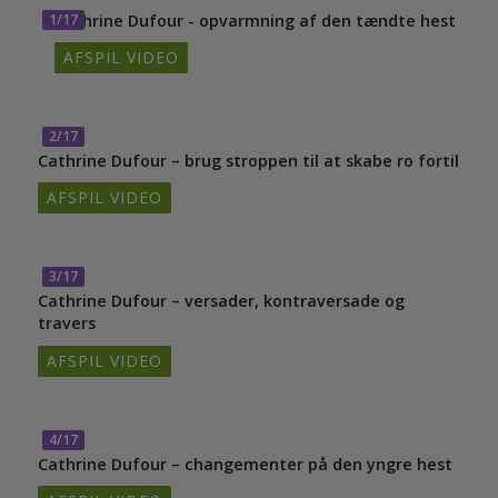
1/17
Cathrine Dufour - opvarmning af den tændte hest
AFSPIL VIDEO
2/17
Cathrine Dufour – brug stroppen til at skabe ro fortil
AFSPIL VIDEO
3/17
Cathrine Dufour – versader, kontraversade og
travers
AFSPIL VIDEO
4/17
Cathrine Dufour – changementer på den yngre hest