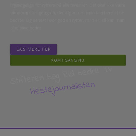
tilgængelige for ryttere på alle niveauer. Det skal ikke være
økonomi eller geografi, der afgør, om man kan lære af de
bedste. Og uanset hvor god en rytter, man er, så kan man
altid blive bedre.
LÆS MERE HER
KOM I GANG NU
Stifteren bag Rid bedre TV
Hestejournalisten