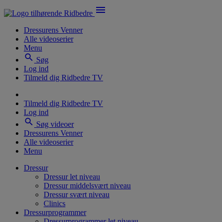
menu
Dressurens Venner
Alle videoserier
Menu
search
Søg
Log ind
Tilmeld dig Ridbedre TV
Tilmeld dig Ridbedre TV
Log ind
search
Søg videoer
Dressurens Venner
Alle videoserier
Menu
Dressur
Dressur let niveau
Dressur middelsvært niveau
Dressur svært niveau
Clinics
Dressurprogrammer
Dressurprogrammer let niveau