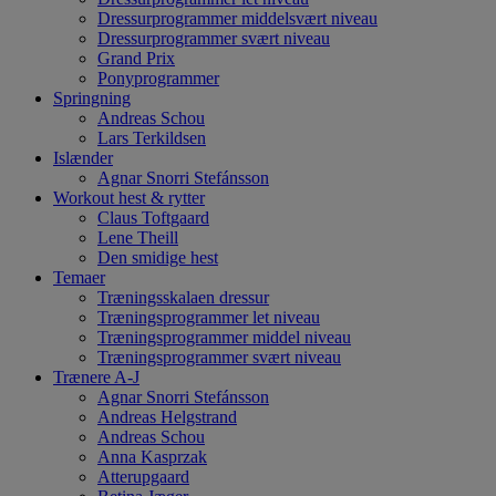
Dressurprogrammer middelsvært niveau
Dressurprogrammer svært niveau
Grand Prix
Ponyprogrammer
Springning
Andreas Schou
Lars Terkildsen
Islænder
Agnar Snorri Stefánsson
Workout hest & rytter
Claus Toftgaard
Lene Theill
Den smidige hest
Temaer
Træningsskalaen dressur
Træningsprogrammer let niveau
Træningsprogrammer middel niveau
Træningsprogrammer svært niveau
Trænere A-J
Agnar Snorri Stefánsson
Andreas Helgstrand
Andreas Schou
Anna Kasprzak
Atterupgaard