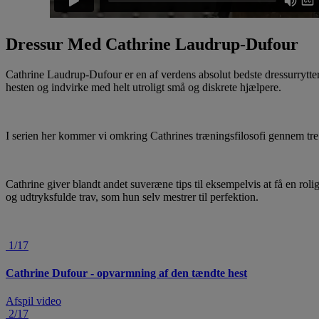
Dressur Med Cathrine Laudrup-Dufour
Cathrine Laudrup-Dufour er en af verdens absolut bedste dressurrytter
hesten og indvirke med helt utroligt små og diskrete hjælpere.
I serien her kommer vi omkring Cathrines træningsfilosofi gennem tr
Cathrine giver blandt andet suveræne tips til eksempelvis at få en 
og udtryksfulde trav, som hun selv mestrer til perfektion.
1/17
Cathrine Dufour - opvarmning af den tændte hest
Afspil video
2/17