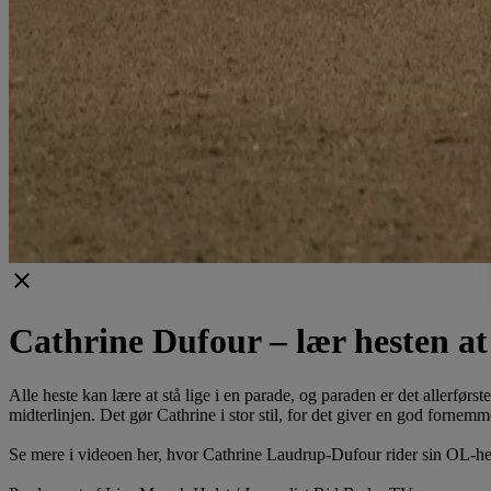
clear
Cathrine Dufour – lær hesten at 
Alle heste kan lære at stå lige i en parade, og paraden er det allerførst
midterlinjen. Det gør Cathrine i stor stil, for det giver en god for
Se mere i videoen her, hvor Cathrine Laudrup-Dufour rider sin OL-h