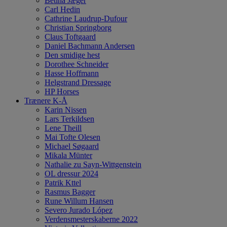
Betina Jæger
Carl Hedin
Cathrine Laudrup-Dufour
Christian Springborg
Claus Toftgaard
Daniel Bachmann Andersen
Den smidige hest
Dorothee Schneider
Hasse Hoffmann
Helgstrand Dressage
HP Horses
Trænere K-Å
Karin Nissen
Lars Terkildsen
Lene Theill
Mai Tofte Olesen
Michael Søgaard
Mikala Münter
Nathalie zu Sayn-Wittgenstein
OL dressur 2024
Patrik Kttel
Rasmus Bagger
Rune Willum Hansen
Severo Jurado López
Verdensmesterskaberne 2022