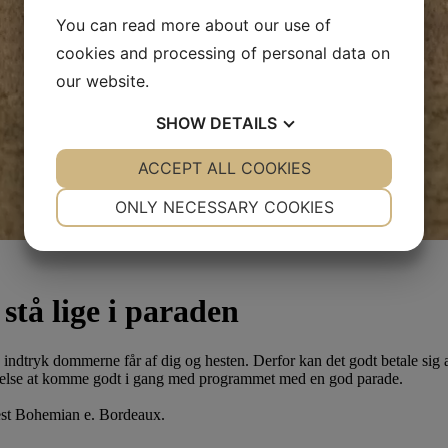
You can read more about our use of
cookies and processing of personal data on
our website.
SHOW
DETAILS
YES
ACCEPT ALL COOKIES
NO
YES
NO
NECESSARY
PREFERENCES
ONLY NECESSARY COOKIES
YES
NO
YES
NO
MARKETING
STATISTICS
stå lige i paraden
e indtryk dommerne får af dig og hesten. Derfor kan det godt betale sig at 
nemmelse at komme godt i gang med programmet med en god parade.
est Bohemian e. Bordeaux.