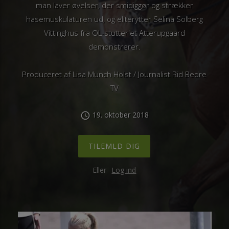
man laver øvelser, der smidiggør og strækker
hasemuskulaturen ud, og eliterytter Selina Solberg
Vittinghus fra OL-stutteriet Atterupgaard
demonstrerer.
Produceret af Lisa Munch Holst / Journalist Rid Bedre
TV
19. oktober 2018
schedule
TILEMLD DIG
Eller
Log ind