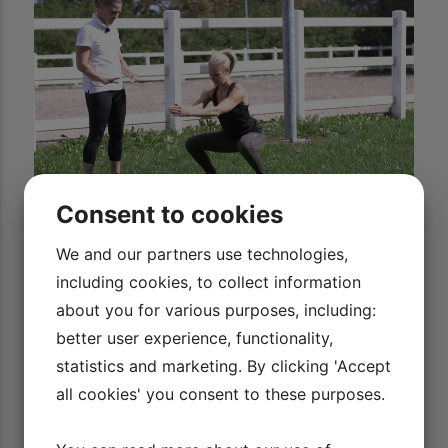
8/14
Balance - knæ og ankler
Consent to cookies
AFSPIL VIDEO
We and our partners use technologies,
including cookies, to collect information
about you for various purposes, including:
9/14
Balance - bold del I
10/14
Balance - bold del II
better user experience, functionality,
AFSPIL VIDEO
AFSPIL VIDEO
statistics and marketing. By clicking 'Accept
all cookies' you consent to these purposes.
11/14
Udstrækning - inderlår og hofter