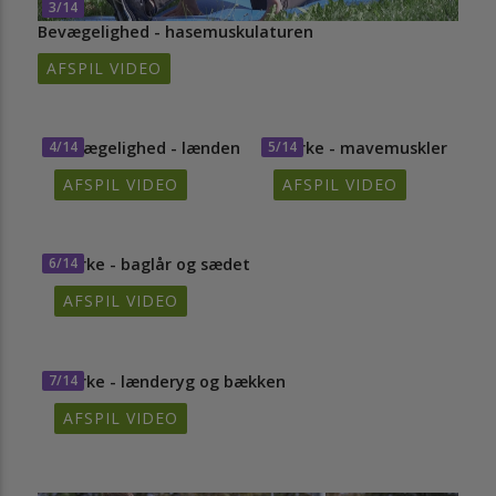
3/14
Bevægelighed - hasemuskulaturen
AFSPIL VIDEO
4/14
Bevægelighed - lænden
5/14
Styrke - mavemuskler
AFSPIL VIDEO
AFSPIL VIDEO
6/14
Styrke - baglår og sædet
AFSPIL VIDEO
7/14
Styrke - lænderyg og bækken
AFSPIL VIDEO