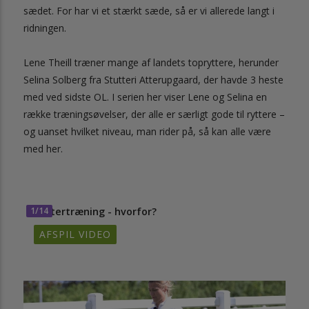
sædet. For har vi et stærkt sæde, så er vi allerede langt i
ridningen.
Lene Theill træner mange af landets topryttere, herunder
Selina Solberg fra Stutteri Atterupgaard, der havde 3 heste
med ved sidste OL. I serien her viser Lene og Selina en
række træningsøvelser, der alle er særligt gode til ryttere –
og uanset hvilket niveau, man rider på, så kan alle være
med her.
1/14
Ryttertræning - hvorfor?
AFSPIL VIDEO