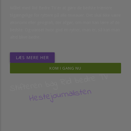
Målet med Rid Bedre TV er at gøre de bedste trænere
tilgængelige for ryttere på alle niveauer. Det skal ikke være
økonomi eller geografi, der afgør, om man kan lære af de
bedste. Og uanset hvor god en rytter, man er, så kan man
altid blive bedre.
LÆS MERE HER
KOM I GANG NU
Stifteren bag Rid bedre TV
Hestejournalisten