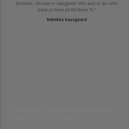
fortsætte. Om man er nybegynder eller øvet, er der altid
hjælp at hente på Rid Bedre TV.
Rebekka Kaasgaard
”Vi kan alle sammen blive bedre –
med den rette hjælp”