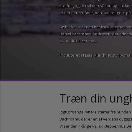
ofte vil stramme i kroppen på den, f
kræfter, og det vil den så forsøge a
er der flere måder, den kan reagere 
Se hvilke i videoen her med internati
Daniel Bachmann Andersen, der rider
MT e. Blue Hors Zack.
Produceret af Lisa Munch Holst / Jour
Træn din un
Rigtig mange ryttere starter fra bun
Bachmann, der er en af verdens dygtig