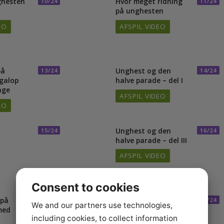
unghesten
Hvor meget ridning
10/24
1
ned
på unghesten
VIDEO
AFSPIL VIDEO
n på
Unghest og den
13/24
1
 – galop
halve parade – del I
gange
AFSPIL VIDEO
VIDEO
Unghest og den
15/24
1
halve parade – del III
AFSPIL VIDEO
Consent to cookies