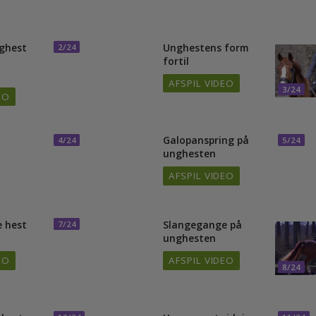
 Degas e. Hesselhøj Donkey Boy samt den 6-årige hingst Zac Efron MT.
 unghest
Unghestens form
2/24
el
fortil
n
AFSPIL VIDEO
3
VIDEO
Galopanspring på
4/24
5
unghesten
AFSPIL VIDEO
nge hest
Slangegange på
7/24
unghesten
VIDEO
AFSPIL VIDEO
8