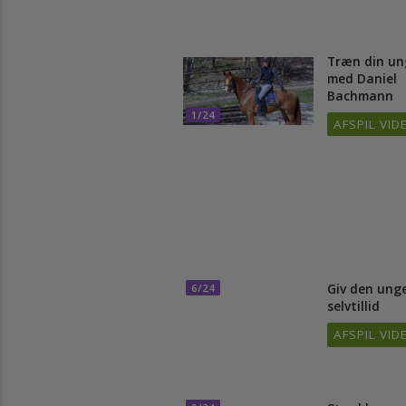
Vi ser den 4-årige vallak Kleppenhus
Træn din
med Dani
Bachman
1/24
AFSPIL 
Giv den u
6/24
selvtillid
AFSPIL 