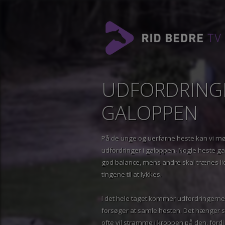
UDFORDRING
GALOPPEN
På de unge og uerfarne heste kan v
udfordringer i galoppen. Nogle heste
god balance, mens andre skal trænes 
tingene til at lykkes.
I det hele taget kommer udfordringe
forsøger at samle hesten. Det hæng