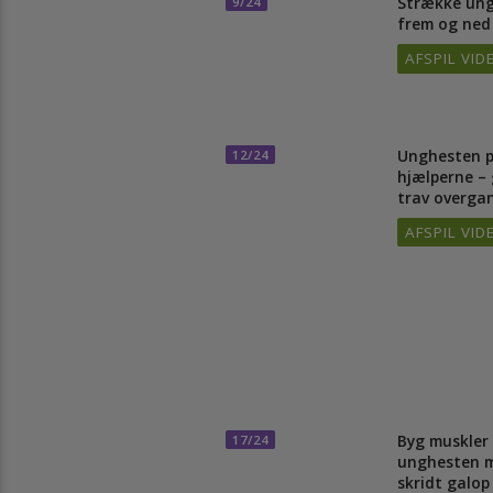
Strække 
9/24
frem og 
AFSPIL 
Ungheste
12/24
hjælperne
trav over
AFSPIL 