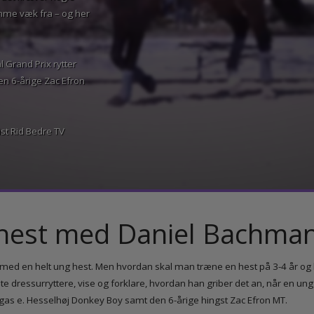
ordi det kræver nogle
t komme væk fra – og her
på.
onal Grand Prix rytter
 den 6-årige Zac Efron
nalist Rid Bedre TV
ghest med Daniel Bach
den med en helt ung hest. Men hvordan skal man træne en hest på 3-4 å
ste dressurryttere, vise og forklare, hvordan han griber det an, når en