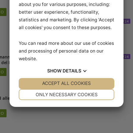
er på
Daniel Bachmann -
18/24
1
We and our partners use technologies,
n med
rytterens timing er
including cookies, to collect information
lop
afgørende
e
about you for various purposes, including:
AFSPIL VIDEO
VIDEO
better user experience, functionality,
statistics and marketing. By clicking 'Accept
2
all cookies' you consent to these purposes.
You can read more about our use of cookies
and processing of personal data on our
chmann -
Daniel Bachmann -
22/24
2
website.
p del II
stræk hesten til slut
SHOW
DETAILS
VIDEO
AFSPIL VIDEO
ACCEPT ALL COOKIES
YES
NO
YES
NO
NECESSARY
PREFERENCES
ONLY NECESSARY COOKIES
YES
NO
YES
NO
med alle
MARKETING
STATISTICS