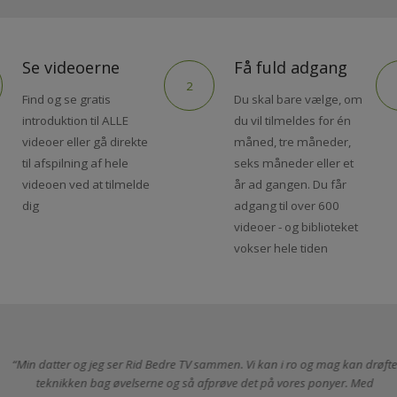
VIDEO
Se videoerne
Få fuld adgang
2
Find og se gratis
Du skal bare vælge, om
introduktion til ALLE
du vil tilmeldes for én
videoer eller gå direkte
måned, tre måneder,
til afspilning af hele
seks måneder eller et
videoen ved at tilmelde
år ad gangen. Du får
dig
adgang til over 600
videoer - og biblioteket
vokser hele tiden