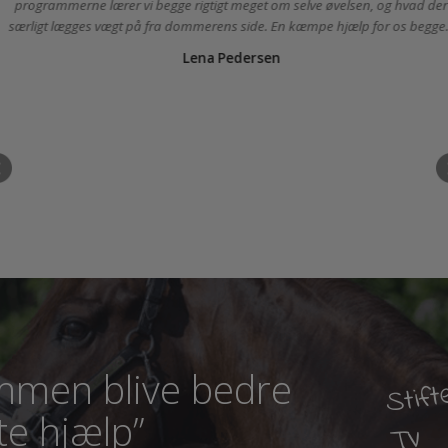
Min datter og jeg ser Rid Bedre TV sammen. Vi kan i ro og mag kan
teknikken bag øvelserne og så afprøve det på vores ponyer. M
programmerne lærer vi begge rigtigt meget om selve øvelsen, og hv
særligt lægges vægt på fra dommerens side. En kæmpe hjælp for os 
Lena Pedersen