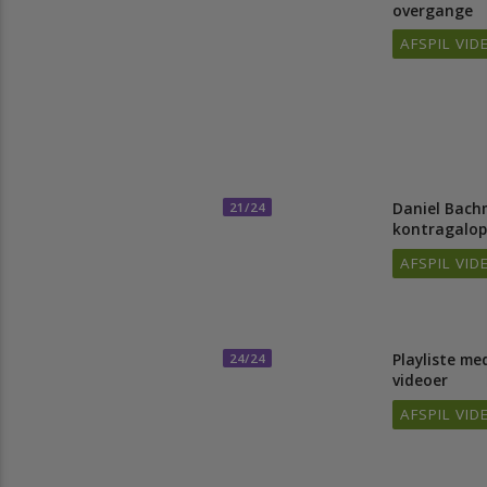
Byg muskl
17/24
ungheste
skridt ga
overgang
AFSPIL 
Daniel Ba
21/24
kontragalo
AFSPIL 
Playliste 
24/24
videoer