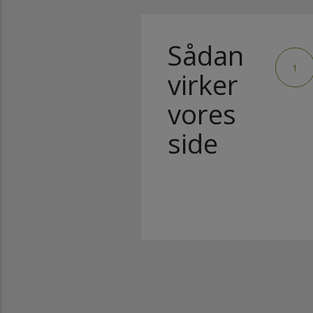
AFSPIL 
Sådan
1
virker
vores
side