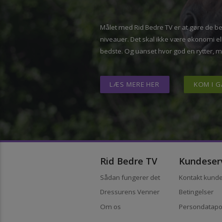
”Vi kan alle 
– med den re
Målet med Rid Bedre TV er at gøre de 
niveauer. Det skal ikke være økonomi
bedste. Og uanset hvor god en rytter,
LÆS MERE HER
KOM 