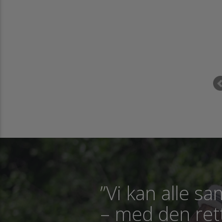
 ser Rid Bedre TV HVER dag, det er SUPER INSPIRERENDE at se og kunne
y de små (og svære ) detaljer lige så mange gange gange, man har brug
for.
Tippe Glowanja