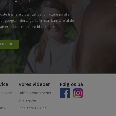
S
sammen blive bedre
tte hjælp”
T
bedste trænere tilgængelige for ryttere på alle
 eller geografi, der afgør, om man kan lære af de
 man er, så kan man altid blive bedre.
I GANG NU