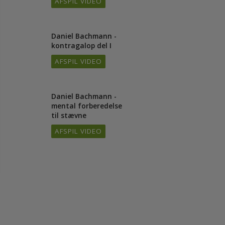
Udfordringer i
9/24
galoppen
AFSPIL VIDEO
Daniel Bachmann -
0/24
kontragalop del I
AFSPIL VIDEO
Daniel Bachmann -
3/24
mental forberedelse
til stævne
AFSPIL VIDEO