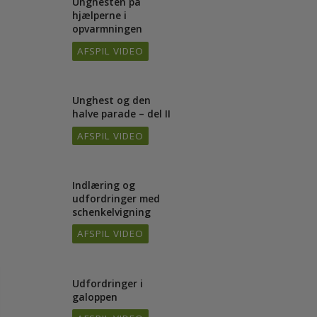
Unghesten på
1/24
hjælperne i
opvarmningen
AFSPIL VIDEO
Unghest og den
4/24
halve parade – del II
AFSPIL VIDEO
Indlæring og
6/24
udfordringer med
schenkelvigning
AFSPIL VIDEO