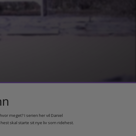
mann
r og hvor meget? I serien her vil Daniel
 ung hest skal starte sit nye liv som ridehest.