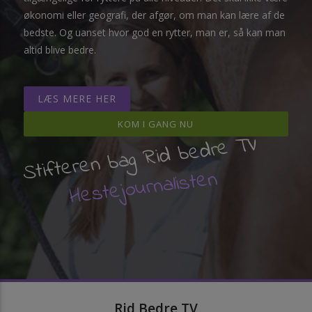
økonomi eller geografi, der afgør, om man kan lære af de
bedste. Og uanset hvor god en rytter, man er, så kan man
altid blive bedre.
LÆS MERE HER
KOM I GANG NU
Stifteren bag Rid bedre TV
Hestejournalisten
Rid Bedre TV