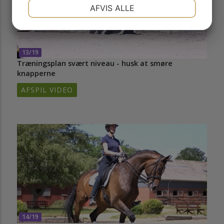
NØDVENDIGE
PRÆFERENCER
AFVIS ALLE
MARKETING
STATISTIK
13/19
Træningsplan svært niveau - husk at smøre
knapperne
AFSPIL VIDEO
14/19