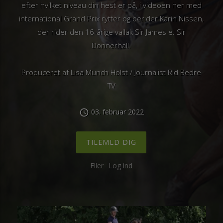
efter hvilket niveau din hest er på, i videoen her med
international Grand Prix rytter og berider Karin Nissen,
der rider den 16-årige vallak Sir James e. Sir
Donnerhall.
Produceret af Lisa Munch Holst / Journalist Rid Bedre
TV
03. februar 2022
schedule
TILEMLD DIG
Eller
Log ind