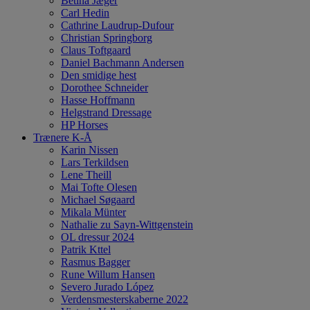
Betina Jæger
Carl Hedin
Cathrine Laudrup-Dufour
Christian Springborg
Claus Toftgaard
Daniel Bachmann Andersen
Den smidige hest
Dorothee Schneider
Hasse Hoffmann
Helgstrand Dressage
HP Horses
Trænere K-Å
Karin Nissen
Lars Terkildsen
Lene Theill
Mai Tofte Olesen
Michael Søgaard
Mikala Münter
Nathalie zu Sayn-Wittgenstein
OL dressur 2024
Patrik Kttel
Rasmus Bagger
Rune Willum Hansen
Severo Jurado López
Verdensmesterskaberne 2022