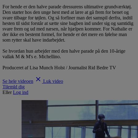
For hende er den halve parade dressurens ultimative grundværktøj.
Den starter hos den unge hest med at lære at gå frem for benet og
svare tilbage for tøjlen. Og så forfiner man det samspil derfra, indtil
hesten til sidst forstår at sætte sine bagben ind under sig og samtidig
svare frem og ud med næsen, når hjælpen kommer. For Nathalie er
der ikke en bestemt formel, for hende er det mere en følelse man
som rytter skal have indarbejdet.
Se hvordan hun arbejder med den halve parade på den 10-årige
vallak M & M's e. Michellino.
Produceret af Lisa Munch Holst / Journalist Rid Bedre TV
clear
Se hele videoen
Luk video
Tilemld dig
Eller
Log ind