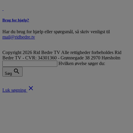
Brug for hjælp?
Har du brug for hjælp eller spørgsmål, så skriv venligst til
mail@ridbedre.tv
Copyright 2026 Rid Bedre TV Alle rettigheder forbeholdes
Rid
Bedre TV - CVR: 34301360 - Grønnegade 38 2970 Hørsholm
Hvilken øvelse søger du:
search
Søg
close
Luk søgning