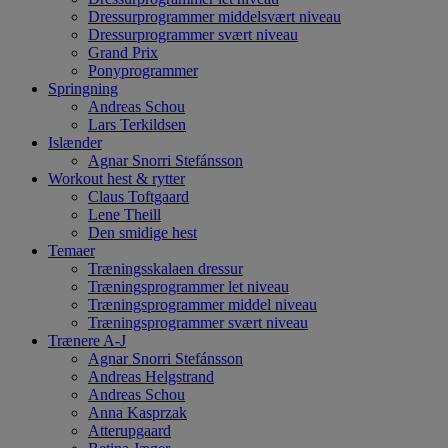
Dressurprogrammer middelsvært niveau
Dressurprogrammer svært niveau
Grand Prix
Ponyprogrammer
Springning
Andreas Schou
Lars Terkildsen
Islænder
Agnar Snorri Stefánsson
Workout hest & rytter
Claus Toftgaard
Lene Theill
Den smidige hest
Temaer
Træningsskalaen dressur
Træningsprogrammer let niveau
Træningsprogrammer middel niveau
Træningsprogrammer svært niveau
Trænere A-J
Agnar Snorri Stefánsson
Andreas Helgstrand
Andreas Schou
Anna Kasprzak
Atterupgaard