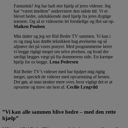
Fantastisk! Jeg har haft stor hjælp af jeres videoer. Jeg
har “været imellem” undervisere den sidste tid. Vi er
blevet bedre, udelukkende med hjælp fra jeres dygtige
trænere. Og så er videoerne let forståelige og flot sat op.
Maiken Poulsen
Min datter og jeg ser Rid Bedre TV sammen. Vi kan i
ro og mag kan drøfte teknikken bag øvelserne og så
afprøve det på vores ponyer. Med programmerne lærer
vi begge rigtigt meget om selve øvelsen, og hvad der
særligt lægges vægt på fra dommerens side. En kæmpe
hjælp for os begge.
Lena Pedersen
Rid Bedre TV’s videoer med har hjulpet mig rigtig
meget, specielt de videoer med opvarmning af hesten.
Det gør, at man tænker mere over, hvor vigtigt det er at
opvarme og trave sin hest af.
Cecilie Lyngvild
”Vi kan alle sammen blive bedre – med den rette
hjælp”