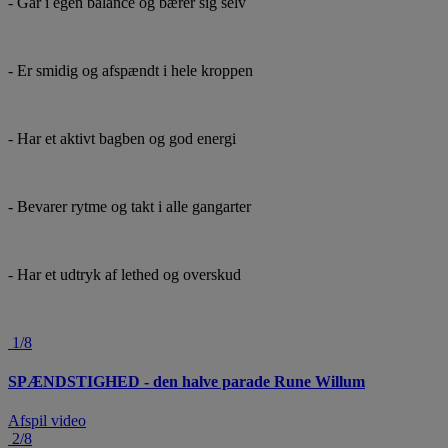
- Går i egen balance og bærer sig selv
- Er smidig og afspændt i hele kroppen
- Har et aktivt bagben og god energi
- Bevarer rytme og takt i alle gangarter
- Har et udtryk af lethed og overskud
1/8
SPÆNDSTIGHED - den halve parade Rune Willum
Afspil video
2/8