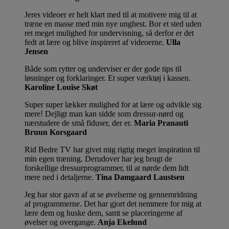
Jeres videoer er helt klart med til at motivere mig til at
træne en masse med min nye unghest. Bor et sted uden
ret meget mulighed for undervisning, så derfor er det
fedt at lære og blive inspireret af videoerne.
Ulla
Jensen
Både som rytter og underviser er der gode tips til
løsninger og forklaringer. Et super værktøj i kassen.
Karoline Louise Skøt
Super super lækker mulighed for at lære og udvikle sig
mere! Dejligt man kan sidde som dressur-nørd og
nærstudere de små fiduser, der er.
Maria Pranauti
Bruun Korsgaard
Rid Bedre TV har givet mig rigtig meget inspiration til
min egen træning. Derudover har jeg brugt de
forskellige dressurprogrammer, til at nørde dem lidt
mere ned i detaljerne.
Tina Damgaard Laustsen
Jeg har stor gavn af at se øvelserne og gennemridning
af programmerne. Det har gjort det nemmere for mig at
lære dem og huske dem, samt se placeringerne af
øvelser og overgange.
Anja Ekelund