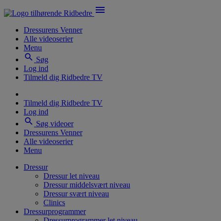
menu
Dressurens Venner
Alle videoserier
Menu
search
Søg
Log ind
Tilmeld dig Ridbedre TV
Tilmeld dig Ridbedre TV
Log ind
search
Søg videoer
Dressurens Venner
Alle videoserier
Menu
Dressur
Dressur let niveau
Dressur middelsvært niveau
Dressur svært niveau
Clinics
Dressurprogrammer
Dressurprogrammer let niveau