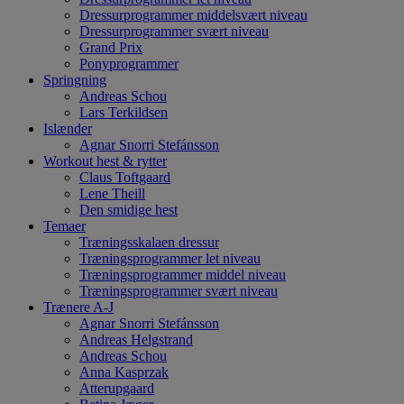
Dressurprogrammer middelsvært niveau
Dressurprogrammer svært niveau
Grand Prix
Ponyprogrammer
Springning
Andreas Schou
Lars Terkildsen
Islænder
Agnar Snorri Stefánsson
Workout hest & rytter
Claus Toftgaard
Lene Theill
Den smidige hest
Temaer
Træningsskalaen dressur
Træningsprogrammer let niveau
Træningsprogrammer middel niveau
Træningsprogrammer svært niveau
Trænere A-J
Agnar Snorri Stefánsson
Andreas Helgstrand
Andreas Schou
Anna Kasprzak
Atterupgaard