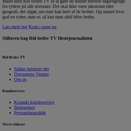
Målet med Rid Bedre TV er at gøre de bedste trænere tilgængelige
for ryttere på alle niveauer. Det skal ikke være økonomi eller
geografi, der afgør, om man kan lære af de bedste. Og uanset hvor
god en rytter, man er, så kan man altid blive bedre.
Læs mere her
Kom i gang nu
Stifteren bag Rid bedre TV
Hestejournalisten
Rid Bedre TV
Sådan fungerer det
Dressurens Venner
Om os
Kundeservice
Kontakt kundeservice
Betingelser
Persondatapolitik
Vores videoer