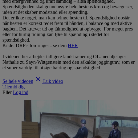
med eftergivenhed og kraft samtidig – altså spændstighed.
Spændstigheden skal gennemsyre hele hestens krop og bevægelser,
uden at det skaber modstand eller spænding.
Det er ikke noget, man kan tvinge hesten til. Spændstighed opstår,
når hesten er korrekt redet frem til hånden, i balance og med aktive
bagben. Det kræver tid og tålmodighed at opbygge. For meget pres
eller for hurtig ridning kan føre til spænding i stedet for
spændstighed.
Kilde: DRF's fordringer - se dem
HER
I videoen her arbejder tidligere landstræner og OL-medaljetager
Nathalie zu Sayn-Wittgenstein med den såkaldte joggingtrav, som er
et super værktøj til at øge bæring og spændstighed.
clear
Se hele videoen
Luk video
Tilemld dig
Eller
Log ind