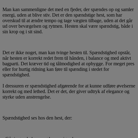
Man kan sammenligne det med en fjeder, der spændes op og samler
energi, uden at blive stiv. Det er den spændstige hest, som har
overskud til at ændre tempo og tage vægten tilbage, uden at det går
ud over bevægelsen og rytmen. Hesten skal være spændstig, både i
sin krop og i sit sind.
Det er ikke noget, man kan tvinge hesten til. Spændstighed opstår,
når hesten er korrekt redet frem til hånden, i balance og med aktivt
bagparti. Det kræver tid og tålmodighed at opbygge. For meget pres
eller for hurtig ridning kan føre til spænding i stedet for
spændstighed.
I dressuren er spændstighed afgørende for at kunne udføre øvelserne
korrekt og med lethed. Det er det, der giver udtryk af elegance og
styrke uden anstrengelse.
Spændstighed ses hos den hest, der: