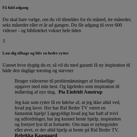
Få fuld adgang
Du skal bare vælge, om du vil tilmeldes for én måned, tre måneder,
seks måneder eller et år ad gangen. Du får adgang til over 600
videoer - og biblioteket vokser hele tiden
3
Læn dig tilbage og bliv en bedre rytter
Uanset hvor dygtig du er, så vil du med garanti få ny inspiration til
både den daglige træning og stævner
Bruger videoerne til problemløsninger af forskellige
opgaver med min hest. Og ligeledes som inspiration til
indlæring af nye ting.
Pia Einfeldt Amstrup
Jeg kan som rytter få en følelse af, at jeg ikke altid ved,
hvad jeg laver. Her har Rid Bedre TV været en
fantastisk hjælp! Ligegyldigt hvad jeg har haft af tvivl
og udfordringer, har jeg kunnet hente hjælp, inspiration
og fornyet lyst til at fortsætte. Om man er nybegynder
eller øvet, er der altid hjælp at hente på Rid Bedre TV.
Rebekka Kaasgaard