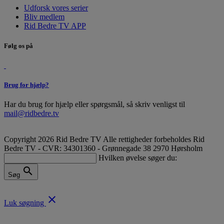
Udforsk vores serier
Bliv medlem
Rid Bedre TV APP
Følg os på
Brug for hjælp?
Har du brug for hjælp eller spørgsmål, så skriv venligst til
mail@ridbedre.tv
Copyright 2026 Rid Bedre TV Alle rettigheder forbeholdes
Rid
Bedre TV - CVR: 34301360 - Grønnegade 38 2970 Hørsholm
Hvilken øvelse søger du:
search
Søg
close
Luk søgning