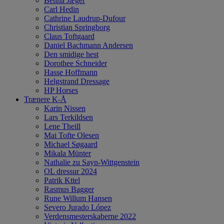
Betina Jæger
Carl Hedin
Cathrine Laudrup-Dufour
Christian Springborg
Claus Toftgaard
Daniel Bachmann Andersen
Den smidige hest
Dorothee Schneider
Hasse Hoffmann
Helgstrand Dressage
HP Horses
Trænere K-Å
Karin Nissen
Lars Terkildsen
Lene Theill
Mai Tofte Olesen
Michael Søgaard
Mikala Münter
Nathalie zu Sayn-Wittgenstein
OL dressur 2024
Patrik Kttel
Rasmus Bagger
Rune Willum Hansen
Severo Jurado López
Verdensmesterskaberne 2022