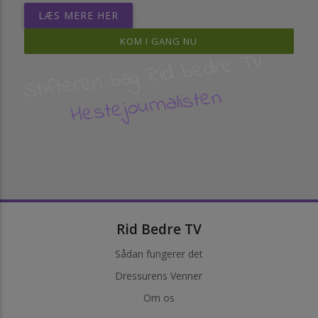
LÆS MERE HER
KOM I GANG NU
Stifteren bag Rid bedre TV
Hestejournalisten
Rid Bedre TV
Sådan fungerer det
Dressurens Venner
Om os