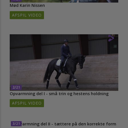
Mød Karin Nissen
AFSPIL VIDEO
2/21
Opvarmning del I - små trin og hestens holdning
AFSPIL VIDEO
3/21
Opvarmning del II - tættere på den korrekte form