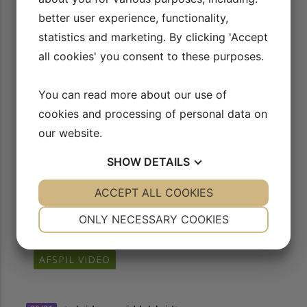
better user experience, functionality,
14/21
På vej til travers
15/21
Bagpartsvending
statistics and marketing. By clicking 'Accept
AFSPIL VIDEO
AFSPIL VIDEO
all cookies' you consent to these purposes.
16/21
Kontragalop
17/21
Det første changement
You can read more about our use of
cookies and processing of personal data on
AFSPIL VIDEO
AFSPIL VIDEO
our website.
SHOW
DETAILS
18/21
Samlet trav og middeltrav
AFSPIL VIDEO
YES
ACCEPT ALL COOKIES
NO
YES
NO
NECESSARY
PREFERENCES
ONLY NECESSARY COOKIES
YES
NO
YES
NO
19/21
Samlet galop og middelgalop
MARKETING
STATISTICS
AFSPIL VIDEO