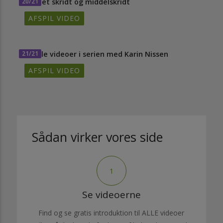
20/21
Samlet skridt og middelskridt
AFSPIL VIDEO
21/21
Se alle videoer i serien med Karin Nissen
AFSPIL VIDEO
Sådan virker vores side
1
Se videoerne
Find og se gratis introduktion til ALLE videoer