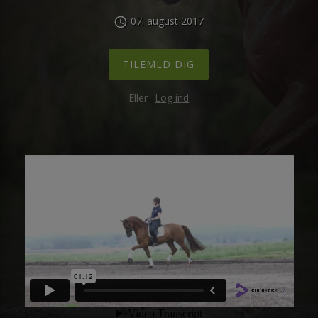
07. august 2017
schedule
TILEMLD DIG
Eller
Log ind