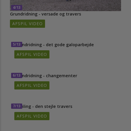
4/13
Grundridning - versade og travers
AFSPIL VIDEO
5/13
Grundridning - det gode galoparbejde
AFSPIL VIDEO
6/13
Grundridning - changementer
AFSPIL VIDEO
7/13
Samling - den stejle travers
AFSPIL VIDEO