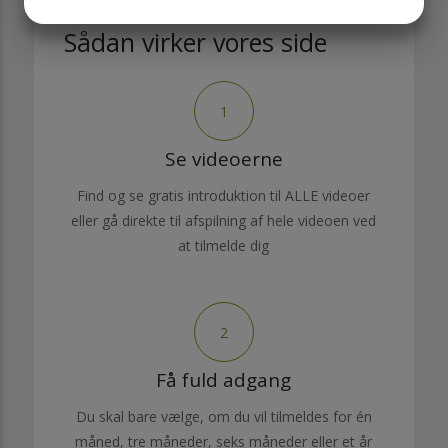
MARKETING
STATISTICS
Sådan virker vores side
1
Se videoerne
Find og se gratis introduktion til ALLE videoer
eller gå direkte til afspilning af hele videoen ved
at tilmelde dig
2
Få fuld adgang
Du skal bare vælge, om du vil tilmeldes for én
måned, tre måneder, seks måneder eller et år