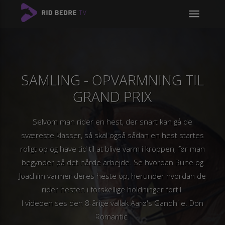
menu
SAMLING - OPVARMNING TIL
GRAND PRIX
Selvom man rider en hest, der snart kan gå de
sværeste klasser, så skal også sådan en hest startes
roligt op og have tid til at blive varm i kroppen, før man
begynder på det hårde arbejde. Se hvordan Rune og
Joachim varmer deres heste op, herunder hvordan de
rider hesten i forskellige holdninger fortil.
I videoen ses den 8-årige vallak Aarø's Gandhi e. Don
Romantic.