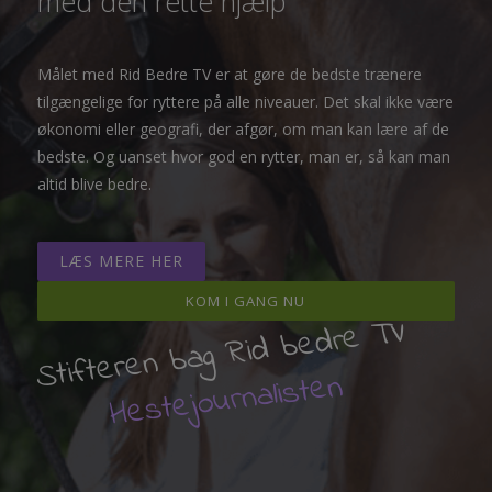
med den rette hjælp”
Målet med Rid Bedre TV er at gøre de bedste trænere
tilgængelige for ryttere på alle niveauer. Det skal ikke være
økonomi eller geografi, der afgør, om man kan lære af de
bedste. Og uanset hvor god en rytter, man er, så kan man
altid blive bedre.
LÆS MERE HER
KOM I GANG NU
Stifteren bag Rid bedre TV
Hestejournalisten