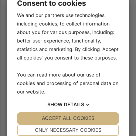
Consent to cookies
We and our partners use technologies,
including cookies, to collect information
11/13
about you for various purposes, including:
Samling - seriechangementer
better user experience, functionality,
AFSPIL VIDEO
statistics and marketing. By clicking 'Accept
all cookies' you consent to these purposes.
12/13
Samling - piaffe & passage
You can read more about our use of
AFSPIL VIDEO
cookies and processing of personal data on
our website.
13/13
Playliste med alle videoer i serien
SHOW
DETAILS
AFSPIL VIDEO
YES
ACCEPT ALL COOKIES
NO
YES
NO
NECESSARY
PREFERENCES
ONLY NECESSARY COOKIES
YES
NO
YES
NO