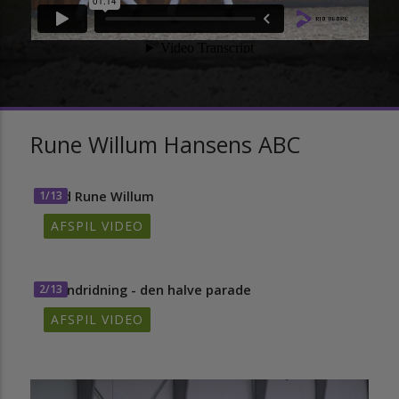
Rune Willum Hansens ABC
1/13
Mød Rune Willum
AFSPIL VIDEO
2/13
Grundridning - den halve parade
AFSPIL VIDEO