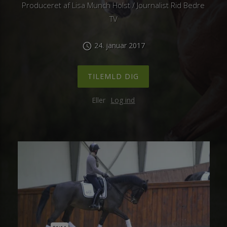
Produceret af Lisa Munch Holst / Journalist Rid Bedre
TV
24. januar 2017
schedule
TILEMLD DIG
Eller
Log ind