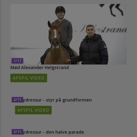
1/11
Mød Alexander Helgstrand
AFSPIL VIDEO
2/11
Ponydressur - styr på grundformen
AFSPIL VIDEO
3/11
Ponydressur - den halve parade