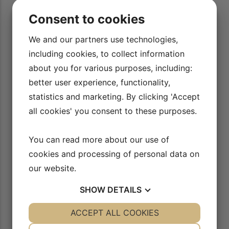
Consent to cookies
8/11
Ponydressur - mere udtryk i trav med travers
We and our partners use technologies,
AFSPIL VIDEO
including cookies, to collect information
about you for various purposes, including:
better user experience, functionality,
9/11
Ponydressur - programtræning I
statistics and marketing. By clicking 'Accept
AFSPIL VIDEO
all cookies' you consent to these purposes.
You can read more about our use of
10/11
Ponydressur - programtræning II
cookies and processing of personal data on
AFSPIL VIDEO
our website.
SHOW
DETAILS
11/11
Playliste med alle videoer
AFSPIL VIDEO
YES
ACCEPT ALL COOKIES
NO
YES
NO
NECESSARY
PREFERENCES