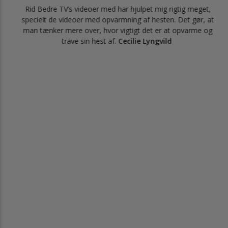
 og
Rid Bedre TV’s videoer med har hjulpet mig rigtig meget,
specielt de videoer med opvarmning af hesten. Det gør, at
det
man tænker mere over, hvor vigtigt det er at opvarme og
igt
trave sin hest af.
Cecilie Lyngvild
t på