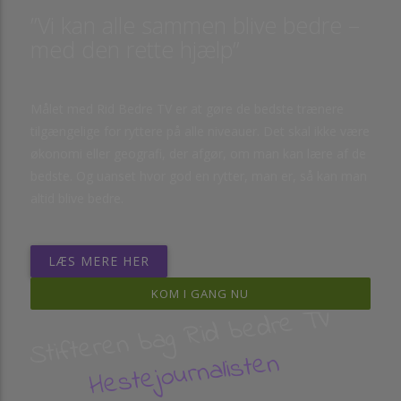
”Vi kan alle sammen blive bedre –
med den rette hjælp”
Målet med Rid Bedre TV er at gøre de bedste trænere
tilgængelige for ryttere på alle niveauer. Det skal ikke være
økonomi eller geografi, der afgør, om man kan lære af de
bedste. Og uanset hvor god en rytter, man er, så kan man
altid blive bedre.
LÆS MERE HER
KOM I GANG NU
Stifteren bag Rid bedre TV
Hestejournalisten