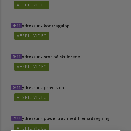
AFSPIL VIDEO
4/11
Ponydressur - kontragalop
AFSPIL VIDEO
5/11
Ponydressur - styr på skuldrene
AFSPIL VIDEO
6/11
Ponydressur - præcision
AFSPIL VIDEO
7/11
Ponydressur - powertrav med fremadsøgning
AFSPIL VIDEO