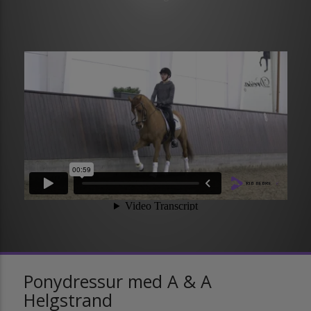
Ponydressur med A & A
Helgstrand