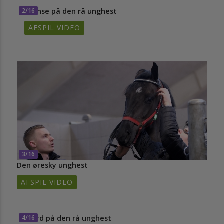
2/16
Trense på den rå unghest
AFSPIL VIDEO
3/16
Den øresky unghest
AFSPIL VIDEO
4/16
Gjord på den rå unghest