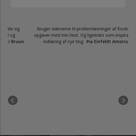
ig
Bruger videoerne til problemløsninger af forskellige
opgaver med min hest. Og ligeledes som inspiration til
ruun
indlæring af nye ting.
Pia Einfeldt Amstrup