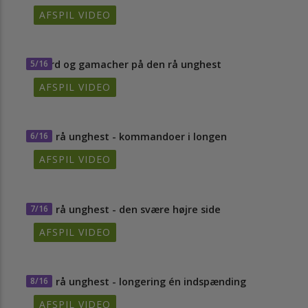
AFSPIL VIDEO
5/16
Gjord og gamacher på den rå unghest
AFSPIL VIDEO
6/16
Den rå unghest - kommandoer i longen
AFSPIL VIDEO
7/16
Den rå unghest - den svære højre side
AFSPIL VIDEO
8/16
Den rå unghest - longering én indspænding
AFSPIL VIDEO