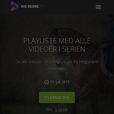
menu
PLAYLISTE MED ALLE
VIDEOER I SERIEN
Se alle videoer i tilridningsserien fra Helgstrand
Dressage.
10. juli 2019
schedule
TILEMLD DIG
Eller
Log ind