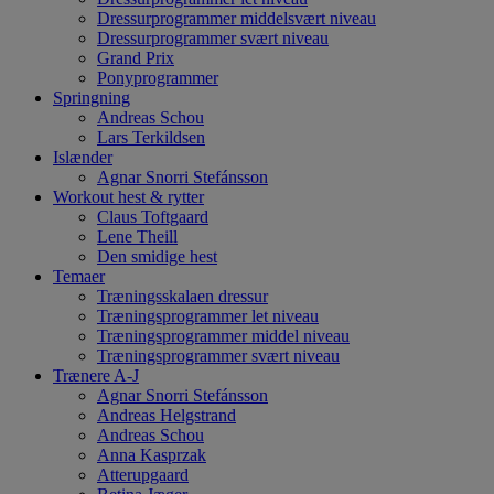
Dressurprogrammer middelsvært niveau
Dressurprogrammer svært niveau
Grand Prix
Ponyprogrammer
Springning
Andreas Schou
Lars Terkildsen
Islænder
Agnar Snorri Stefánsson
Workout hest & rytter
Claus Toftgaard
Lene Theill
Den smidige hest
Temaer
Træningsskalaen dressur
Træningsprogrammer let niveau
Træningsprogrammer middel niveau
Træningsprogrammer svært niveau
Trænere A-J
Agnar Snorri Stefánsson
Andreas Helgstrand
Andreas Schou
Anna Kasprzak
Atterupgaard