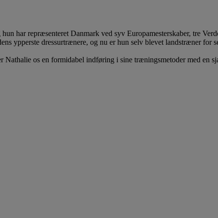
r, og hun har repræsenteret Danmark ved syv Europamesterskaber, tre Ver
ns ypperste dressurtrænere, og nu er hun selv blevet landstræner for s
er Nathalie os en formidabel indføring i sine træningsmetoder med en s