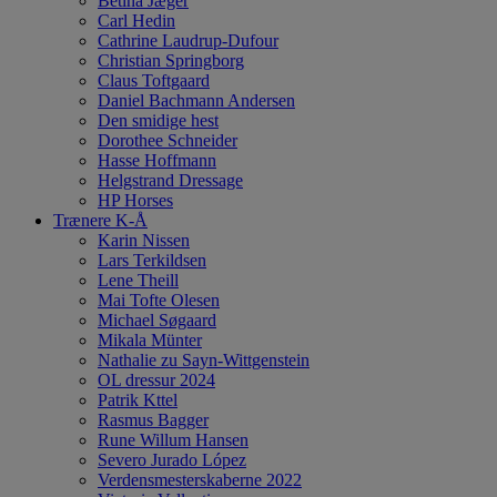
Betina Jæger
Carl Hedin
Cathrine Laudrup-Dufour
Christian Springborg
Claus Toftgaard
Daniel Bachmann Andersen
Den smidige hest
Dorothee Schneider
Hasse Hoffmann
Helgstrand Dressage
HP Horses
Trænere K-Å
Karin Nissen
Lars Terkildsen
Lene Theill
Mai Tofte Olesen
Michael Søgaard
Mikala Münter
Nathalie zu Sayn-Wittgenstein
OL dressur 2024
Patrik Kttel
Rasmus Bagger
Rune Willum Hansen
Severo Jurado López
Verdensmesterskaberne 2022