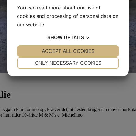
You can read more about our use of
cookies and processing of personal data on
our website.
SHOW
DETAILS
YES
ACCEPT ALL COOKIES
NO
YES
NO
NECESSARY
PREFERENCES
ONLY NECESSARY COOKIES
YES
NO
YES
NO
MARKETING
STATISTICS
lie
 at ryggen kan komme op, kræver det, at hesten bruger sin mavesmuskulat
or hun rider 10-årige M & M's e. Michellino.