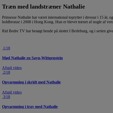
Træn med landstræner Nathalie
Prinsesse Nathalie har været international toprytter i dressur i 15 å
holdbronze i 2008 i Hong Kong. Hun er blevet trænet af nogle af verde
Rid Bedre TV har besøgt hende på slottet I Berleburg, og i serien giv
1/18
Mød Nathalie zu Sayn-Wittgenstein
Afspil video
2/18
Opvarmning i skridt med Nathalie
Afspil video
3/18
Opvarmning i trav med Nathalie