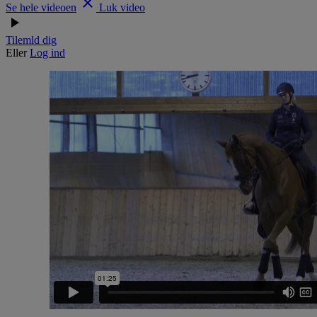
clear
Se hele videoen
Luk video
play_arrow
Tilemld dig
Eller
Log ind