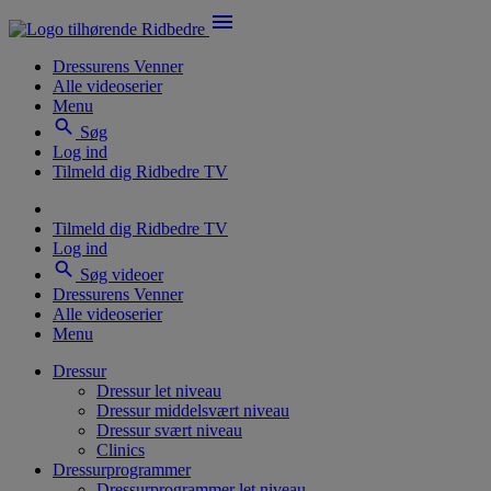
menu
Dressurens Venner
Alle videoserier
Menu
search
Søg
Log ind
Tilmeld dig Ridbedre TV
Tilmeld dig Ridbedre TV
Log ind
search
Søg videoer
Dressurens Venner
Alle videoserier
Menu
Dressur
Dressur let niveau
Dressur middelsvært niveau
Dressur svært niveau
Clinics
Dressurprogrammer
Dressurprogrammer let niveau