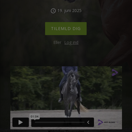
19. juni 2025
schedule
TILEMLD DIG
Eller
Log ind