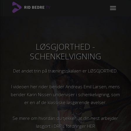
menu
LØSGJORTHED -
SCHENKELVIGNING
Det andet trin på træningsskalaen er LØSGJORTHED.
I videoen her rider berider Andreas Emil Larsen, mens
berider Karin Nissen underviser i schenkelvigning, som
er en af de klassiske løsgørende øvelser.
Se mere om hvordan du tjekker, at din hest arbejder
løsgjort i DRF's fordringer
HER