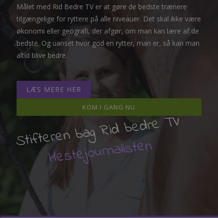
Målet med Rid Bedre TV er at gøre de bedste trænere
tilgængelige for ryttere på alle niveauer. Det skal ikke være
økonomi eller geografi, der afgør, om man kan lære af de
bedste. Og uanset hvor god en rytter, man er, så kan man
altid blive bedre.
LÆS MERE HER
KOM I GANG NU
Stifteren bag Rid bedre TV
Hestejournalisten