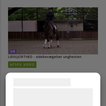
5/8
LØSGJORTHED - sidebevægelser unghesten
AFSPIL VIDEO
Samtykke til cookies
Vi og vores samarbejdspartnere bruger
teknologier, herunder cookies, til at
indsamle oplysninger om dig til forskellige