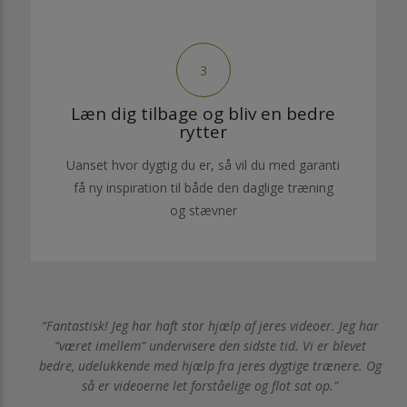
3
Læn dig tilbage og bliv en bedre
rytter
Uanset hvor dygtig du er, så vil du med garanti
få ny inspiration til både den daglige træning
og stævner
min
Fantastisk! Jeg har haft stor hjælp af jeres videoer. Jeg har
e
“været imellem” undervisere den sidste tid. Vi er blevet
i
bedre, udelukkende med hjælp fra jeres dygtige trænere. Og
så er videoerne let forståelige og flot sat op.
m