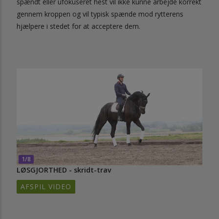
spændt eller ufokuseret hest vil ikke kunne arbejde korrekt
gennem kroppen og vil typisk spænde mod rytterens
hjælpere i stedet for at acceptere dem.
1/8
LØSGJORTHED - skridt-trav
AFSPIL VIDEO