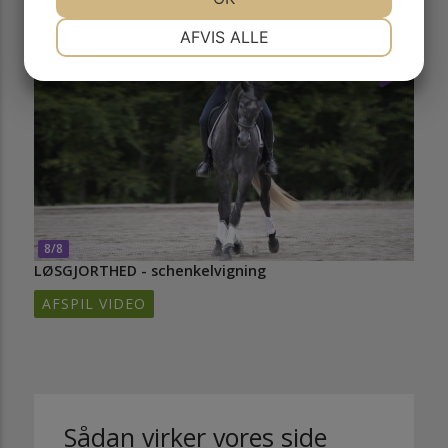
NØDVENDIGE
PRÆFERENCER
AFVIS ALLE
MARKETING
STATISTIK
8/8
LØSGJORTHED - schenkelvigning
AFSPIL VIDEO
Sådan virker vores side