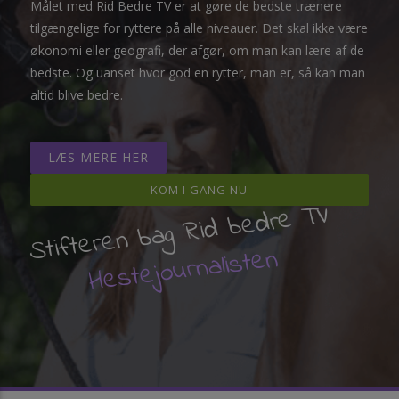
Målet med Rid Bedre TV er at gøre de bedste trænere
tilgængelige for ryttere på alle niveauer. Det skal ikke være
økonomi eller geografi, der afgør, om man kan lære af de
bedste. Og uanset hvor god en rytter, man er, så kan man
altid blive bedre.
LÆS MERE HER
KOM I GANG NU
Stifteren bag Rid bedre TV
Hestejournalisten