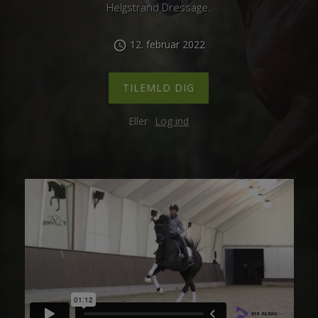
Helgstrand Dressage.
12. februar 2022
schedule
TILEMLD DIG
Eller
Log ind