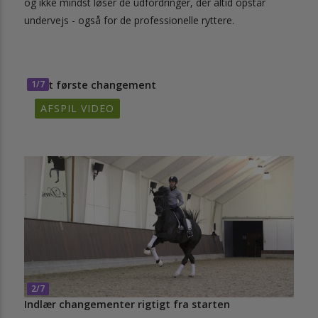
og ikke mindst løser de udfordringer, der altid opstår
undervejs - også for de professionelle ryttere.
1/7
Det første changement
AFSPIL VIDEO
2/7
Indlær changementer rigtigt fra starten