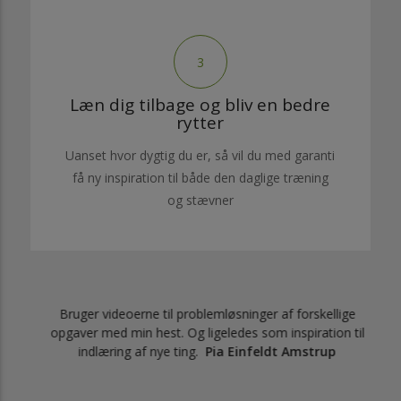
3
Læn dig tilbage og bliv en bedre
rytter
Uanset hvor dygtig du er, så vil du med garanti
få ny inspiration til både den daglige træning
og stævner
ENDE
Bruger videoerne til problemløsninger af forskellige
opgaver med min hest. Og ligeledes som inspiration til
så
indlæring af nye ting.
Pia Einfeldt Amstrup
n