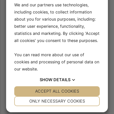
We and our partners use technologies,
including cookies, to collect information
about you for various purposes, including:
better user experience, functionality,
statistics and marketing. By clicking 'Accept
all cookies' you consent to these purposes.
You can read more about our use of
7/7
cookies and processing of personal data on
Playliste med alle videoer
our website.
AFSPIL VIDEO
SHOW
DETAILS
YES
ACCEPT ALL COOKIES
NO
YES
NO
NECESSARY
PREFERENCES
ONLY NECESSARY COOKIES
YES
NO
YES
NO
Sådan virker vores side
MARKETING
STATISTICS