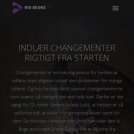
menu
INDLÆR CHANGEMENTER
RIGTIGT FRA STARTEN
Changementet er en naturlig øvelse for hesten at
udføre, men alligevel volder den problemer for mange
ryttere. Og hvis hesten først oplever changementerne
som svære, så hænger det ved hele livet. Derfor er det
vigtigt for OL-rytter Severo Jurado Loéz, at hesten er så
velforberedt, at selve changementet bliver nemt for
den. Se hvordan i videoen her, hvor han rider den 6-
årige avlshingst Grand Galaxy Win e. Apache fra