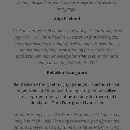
dem og huske dem, samt se placeringerne af øvelser og
overgange.
Anja Ekelund
Jeg kan som rytter få en følelse af, at jeg ikke altid ved, hvad
jeg laver. Her har Rid Bedre TV været en fantastisk hjælp!
Ligegyldigt hvad jeg har haft af tvivl og udfordringer, har jeg
kunnet hente hjælp, inspiration og fornyet lyst til at
fortsætte. Om man er nybegynder eller øvet, er der altid
hjælp at hente på Rid Bedre TV.
Rebekka Kaasgaard
Rid Bedre TV har givet mig rigtig meget inspiration til min
egen træning. Derudover har jeg brugt de forskellige
dressurprogrammer, til at nørde dem lidt mere ned i
detaljerne.
Tina Damgaard Laustsen
Min datter og jeg ser Rid Bedre TV sammen. Vi kan i ro og
mag kan drøfte teknikken bag øvelserne og så afprøve det
på vores ponyer. Med programmerne lærer vi begge rigtigt