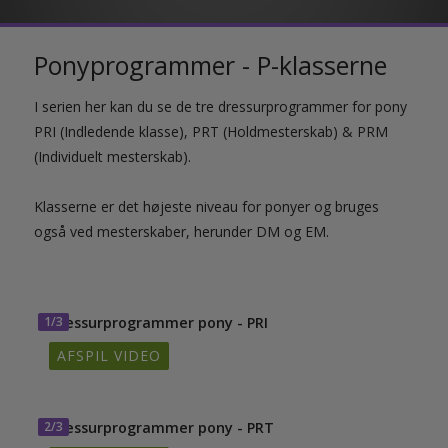
Ponyprogrammer - P-klasserne
I serien her kan du se de tre dressurprogrammer for pony
PRI (Indledende klasse), PRT (Holdmesterskab) & PRM
(Individuelt mesterskab).
Klasserne er det højeste niveau for ponyer og bruges
også ved mesterskaber, herunder DM og EM.
1/3
Dressurprogrammer pony - PRI
AFSPIL VIDEO
2/3
Dressurprogrammer pony - PRT