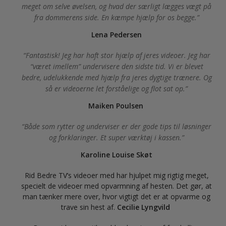
meget om selve øvelsen, og hvad der særligt lægges vægt på
fra dommerens side. En kæmpe hjælp for os begge.
Lena Pedersen
Fantastisk! Jeg har haft stor hjælp af jeres videoer. Jeg har
“været imellem” undervisere den sidste tid. Vi er blevet
bedre, udelukkende med hjælp fra jeres dygtige trænere. Og
så er videoerne let forståelige og flot sat op.
Maiken Poulsen
Både som rytter og underviser er der gode tips til løsninger
og forklaringer. Et super værktøj i kassen.
Karoline Louise Skøt
Rid Bedre TV’s videoer med har hjulpet mig rigtig meget,
specielt de videoer med opvarmning af hesten. Det gør, at
man tænker mere over, hvor vigtigt det er at opvarme og
trave sin hest af.
Cecilie Lyngvild