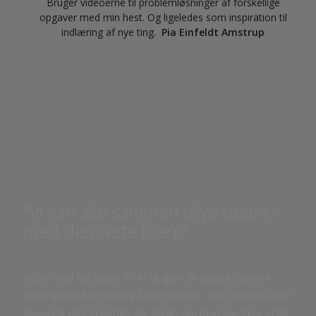
Bruger videoerne til problemløsninger af forskellige
opgaver med min hest. Og ligeledes som inspiration til
indlæring af nye ting.
Pia Einfeldt Amstrup
”Vi kan alle sammen blive bedre –
med den rette hjælp”
Målet med Rid Bedre TV er at gøre de bedste trænere
tilgængelige for ryttere på alle niveauer. Det skal ikke være
økonomi eller geografi, der afgør, om man kan lære af de