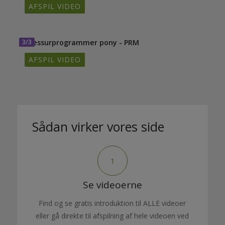
AFSPIL VIDEO
3/3
Dressurprogrammer pony - PRM
AFSPIL VIDEO
Sådan virker vores side
1
Se videoerne
Find og se gratis introduktion til ALLE videoer
eller gå direkte til afspilning af hele videoen ved