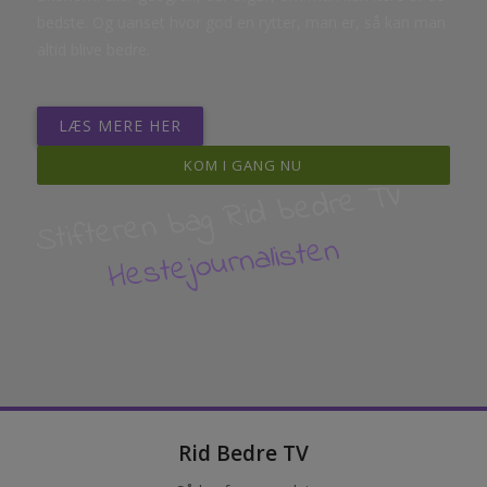
bedste. Og uanset hvor god en rytter, man er, så kan man
altid blive bedre.
LÆS MERE HER
KOM I GANG NU
Stifteren bag Rid bedre TV
Hestejournalisten
Rid Bedre TV