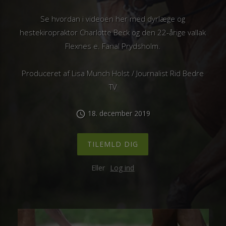
Se hvordan i videoen her med dyrlæge og
hestekiropraktor Charlotte Beck og den 22-årige vallak
Flexnes e. Fanal Prydsholm.
Produceret af Lisa Munch Holst / Journalist Rid Bedre
TV
18. december 2019
schedule
TILEMLD DIG
Eller
Log ind