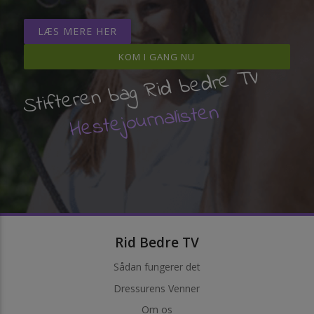
LÆS MERE HER
KOM I GANG NU
Stifteren bag Rid bedre TV
Hestejournalisten
Rid Bedre TV
Sådan fungerer det
Dressurens Venner
Om os