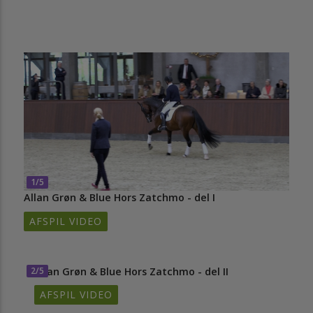
1/5
Allan Grøn & Blue Hors Zatchmo - del I
AFSPIL VIDEO
2/5
Allan Grøn & Blue Hors Zatchmo - del II
AFSPIL VIDEO