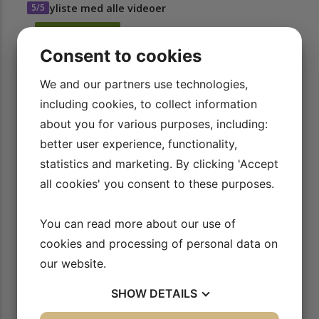
5/5
Playliste med alle videoer
AFSPIL VIDEO
Consent to cookies
We and our partners use technologies,
including cookies, to collect information
Sådan virker vores side
about you for various purposes, including:
better user experience, functionality,
statistics and marketing. By clicking 'Accept
1
all cookies' you consent to these purposes.
Se videoerne
You can read more about our use of
Find og se gratis introduktion til ALLE videoer
cookies and processing of personal data on
eller gå direkte til afspilning af hele videoen ved
our website.
at tilmelde dig
SHOW
DETAILS