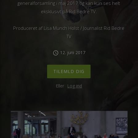
generalforsamling i maj 2017 og kan kun ses helt
eksklusivt på Rid Bedre TV.
Produceret af Lisa Munch Holst / Journalist Rid Bedre
TV
12. juni 2017
schedule
TILEMLD DIG
Eller
Log ind