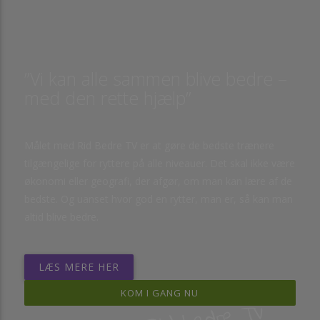
”Vi kan alle sammen blive bedre –
med den rette hjælp”
Målet med Rid Bedre TV er at gøre de bedste trænere
tilgængelige for ryttere på alle niveauer. Det skal ikke være
økonomi eller geografi, der afgør, om man kan lære af de
bedste. Og uanset hvor god en rytter, man er, så kan man
altid blive bedre.
LÆS MERE HER
KOM I GANG NU