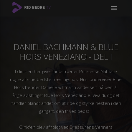
menu
DANIEL BACHMANN & BLUE
HORS VENEZIANO - DEL I
I clinic'en her giver landstræner Prinsesse Nathalie
nogle af sine bedste træningstips. Hun underviser Blue
Hors berider Daniel Bachmann Andersen på den 7-
årige avlshingst Blue Hors Veneziano e. Vivaldi, og det
handler blandt andet om at ride og styrke hesten i den
gangart, den trives bedst i.
Clinic'en blev afholdt ved Dressurens Venners