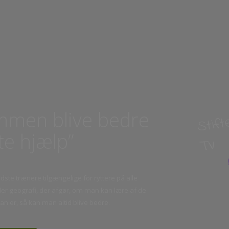
S
sammen blive bedre
tte hjælp”
T