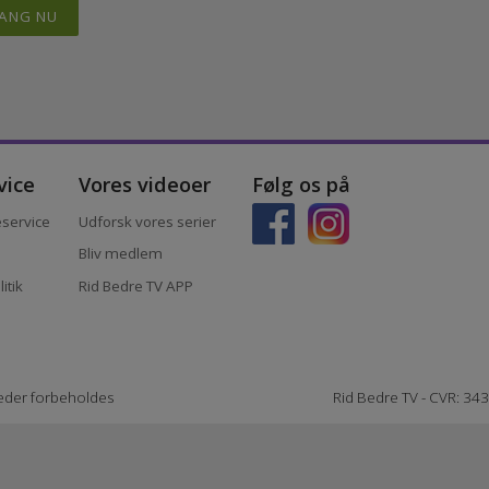
bedste trænere tilgængelige for ryttere på alle
 eller geografi, der afgør, om man kan lære af de
 man er, så kan man altid blive bedre.
I GANG NU
ervice
Vores videoer
Følg os på
ndeservice
Udforsk vores serier
r
Bliv medlem
politik
Rid Bedre TV APP