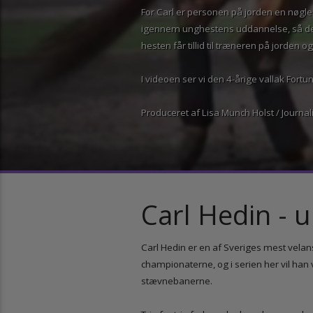
For Carl er personen på jorden en n
igennem unghestens uddannelse, så de
hesten får tillid til træneren på jorden 
I videoen ser vi den 4-årige vallak For
Produceret af Lisa Munch Holst / Jour
Carl Hedin -
Carl Hedin er en af Sveriges mest vel
championaterne, og i serien her vil 
stævnebanerne.