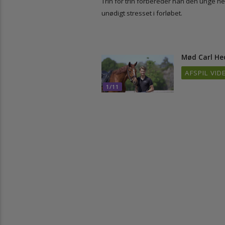
Trin for trin forbereder han den ung
unødigt stresset i forløbet.
Mød Carl 
AFSPIL 
1/11