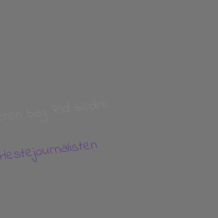
tifteren bag
Rid bedre
V
Hestejournalisten