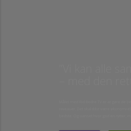
”Vi kan alle 
– med den re