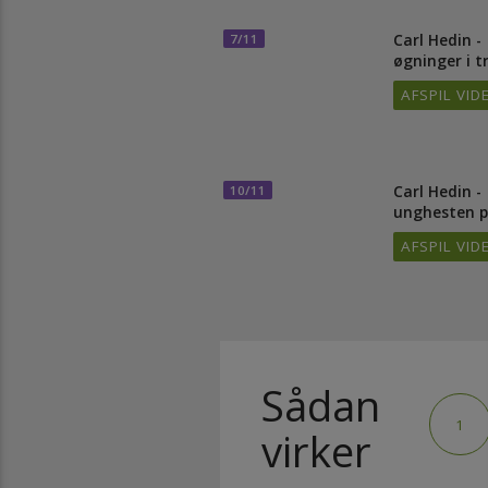
Carl Hedin
7/11
øgninger 
AFSPIL 
Carl Hedin
10/11
unghesten
AFSPIL 
Sådan