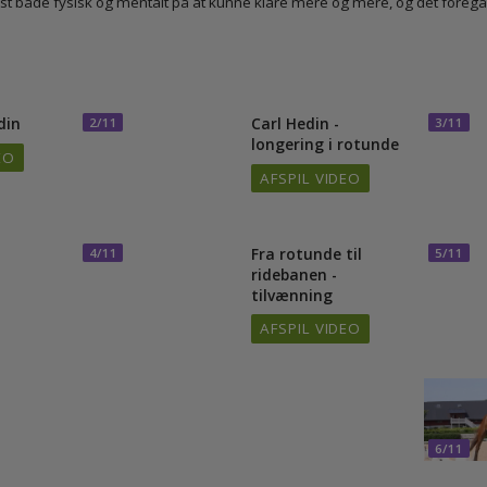
e hest både fysisk og mentalt på at kunne klare mere og mere, og det 
Hedin
Carl Hedin -
2/11
3
longering i rotunde
VIDEO
AFSPIL VIDEO
Fra rotunde til
4/11
5
ridebanen -
tilvænning
AFSPIL VIDEO