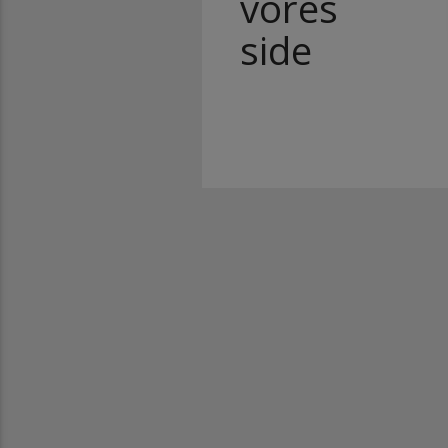
1
virker
vores
side
s videoer er helt klart med til at motivere mig til at træne en masse med
nye unghest. Bor et sted uden ret meget mulighed for undervisning, så
derfor er det fedt at lære og blive inspireret af videoerne.
Ulla Jensen