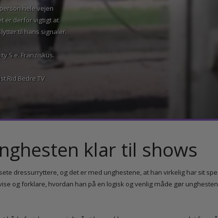
øgleperson hele vejen
t er derfor vigtigt at
og lytter til hans signaler.
tunity S e. Franziskus.
nalist Rid Bedre TV
 unghesten klar til shows
ansete dressurryttere, og det er med unghestene, at han virkelig har s
han vise og forklare, hvordan han på en logisk og venlig måde gør ung