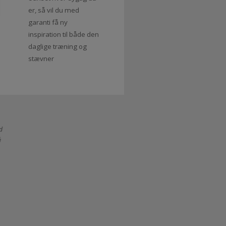
og bliv en bedre
3
rytter
Uanset hvor dygtig du
er, så vil du med
garanti få ny
inspiration til både den
daglige træning og
stævner
ræning.
Både som rytter og underviser er der gode tips til løsninger 
nørde dem
super værktøj i kassen.
Karoline Louise Skøt