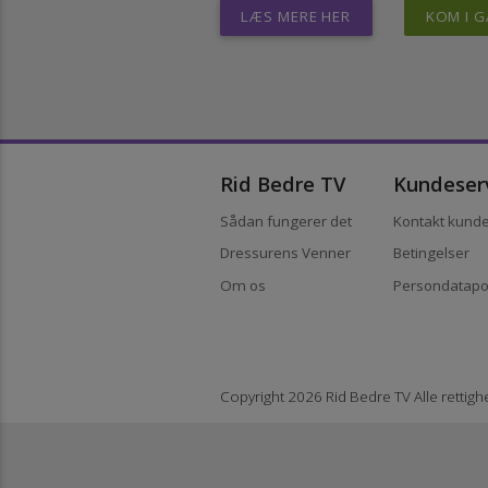
Målet med Rid Bedre TV er at gøre de 
niveauer. Det skal ikke være økonomi
bedste. Og uanset hvor god en rytter,
LÆS MERE HER
KOM 
Rid Bedre TV
Kundes
Sådan fungerer det
Kontakt ku
Dressurens Venner
Betingelse
Om os
Persondata