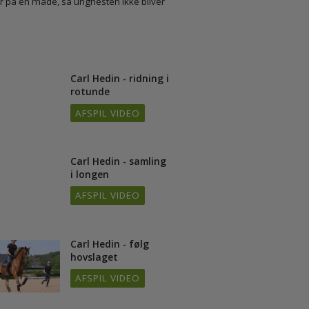
foregår på en måde, så unghesten ikke bliver
Carl Hedin - ridning i
/11
rotunde
AFSPIL VIDEO
Carl Hedin - samling
/11
i longen
AFSPIL VIDEO
Carl Hedin - følg
hovslaget