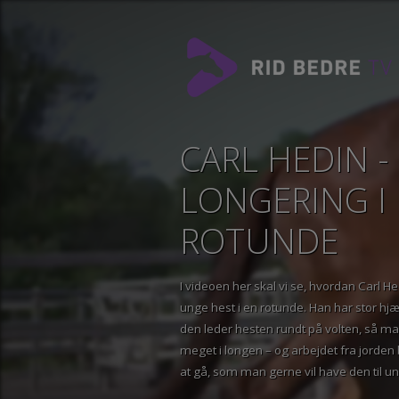
CARL HEDIN 
LONGERING 
ROTUNDE
I videoen her skal vi se, hvordan Ca
unge hest i en rotunde. Han har stor 
den leder hesten rundt på volten, så 
meget i longen – og arbejdet fra jorden
at gå, som man gerne vil have den til 