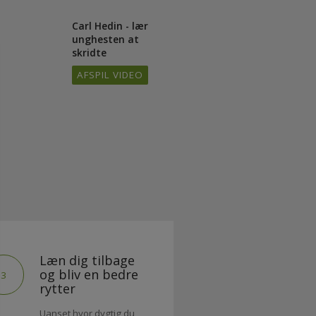
AFSPIL VIDEO
/11
Carl Hedin - lær
/11
unghesten at
skridte
AFSPIL VIDEO
Læn dig tilbage