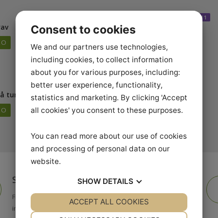
6
 -
Carl Hedin -
8/11
9
i trav
øgninger i galop
Consent to cookies
VIDEO
AFSPIL VIDEO
We and our partners use technologies,
including cookies, to collect information
about you for various purposes, including:
better user experience, functionality,
 -
Playliste med alle
11/11
 på tur
videoer
statistics and marketing. By clicking 'Accept
VIDEO
AFSPIL VIDEO
all cookies' you consent to these purposes.
You can read more about our use of cookies
and processing of personal data on our
website.
Se videoerne
Få fuld adgang
SHOW
DETAILS