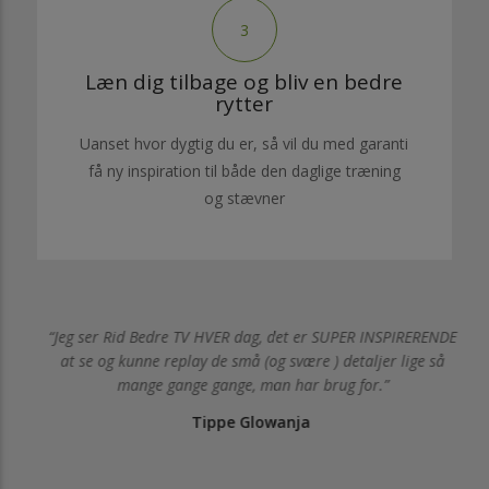
3
Læn dig tilbage og bliv en bedre
rytter
Uanset hvor dygtig du er, så vil du med garanti
få ny inspiration til både den daglige træning
og stævner
af
Jeg ser Rid Bedre TV HVER dag, det er SUPER INSPIRERENDE
ære
at se og kunne replay de små (og svære ) detaljer lige så
g
mange gange gange, man har brug for.
Tippe Glowanja