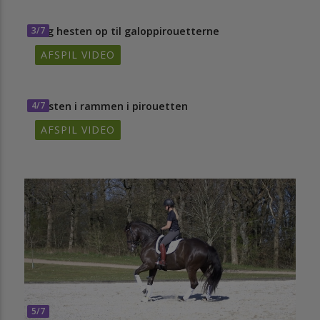
3/7
Byg hesten op til galoppirouetterne
AFSPIL VIDEO
4/7
Hesten i rammen i pirouetten
AFSPIL VIDEO
5/7