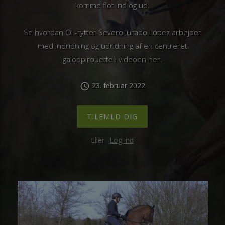
komme flot ind og ud.
Se hvordan OL-rytter Severo Jurado López arbejder
med indridning og udridning af en centreret
galoppirouette i videoen her.
23. februar 2022
schedule
TILEMLD DIG
Eller
Log ind