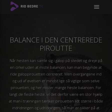
menu
BALANCE I DEN CENTREREDE
PIROUTTE
Når hesten kan samle sig i galop på stedet og dreje på
en cirkel uden at miste balancen, kan man begynde at
ride galoppirouetten centreret. Men overgangene ind
og ud af øvelsen er mindst lige så vigtige som selve
pirouetten, og her mister mange heste balancen. For
langt de fleste heste, vil det derfor være en stor hjælp
at man i træningen tænker pirouetten lidt større i både
indridningen og udridningen, så man er sikker på at