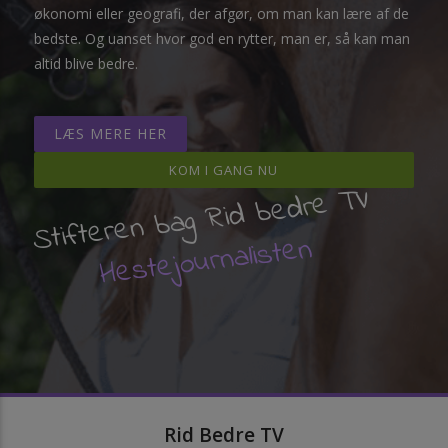
økonomi eller geografi, der afgør, om man kan lære af de
bedste. Og uanset hvor god en rytter, man er, så kan man
altid blive bedre.
LÆS MERE HER
KOM I GANG NU
Stifteren bag Rid bedre TV
Hestejournalisten
Rid Bedre TV