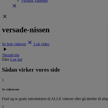
Victoria Vallentin
close
clear
versade-nissen
clear
Se hele videoen
Luk video
play_arrow
Tilemld dig
Eller
Log ind
Sådan virker vores side
1
Se videoerne
Find og se gratis introduktion til ALLE videoer eller gå direkte til afs
2