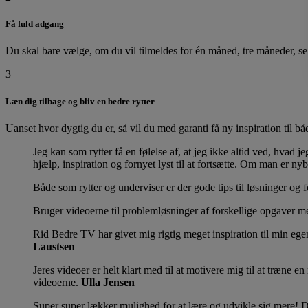
Få fuld adgang
Du skal bare vælge, om du vil tilmeldes for én måned, tre måneder, sek
3
Læn dig tilbage og bliv en bedre rytter
Uanset hvor dygtig du er, så vil du med garanti få ny inspiration til 
Jeg kan som rytter få en følelse af, at jeg ikke altid ved, hvad 
hjælp, inspiration og fornyet lyst til at fortsætte. Om man er ny
Både som rytter og underviser er der gode tips til løsninger og f
Bruger videoerne til problemløsninger af forskellige opgaver me
Rid Bedre TV har givet mig rigtig meget inspiration til min ege
Laustsen
Jeres videoer er helt klart med til at motivere mig til at træne 
videoerne.
Ulla Jensen
Super super lækker mulighed for at lære og udvikle sig mere! D