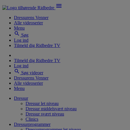
menu
Dressurens Venner
Alle videoserier
Menu
search
Søg
Log ind
Tilmeld dig Ridbedre TV
Tilmeld dig Ridbedre TV
Log ind
search
Søg videoer
Dressurens Venner
Alle videoserier
Menu
Dressur
Dressur let niveau
Dressur middelsvært niveau
Dressur svært niveau
Clinics
Dressurprogrammer
Dressurprogrammer let niveau