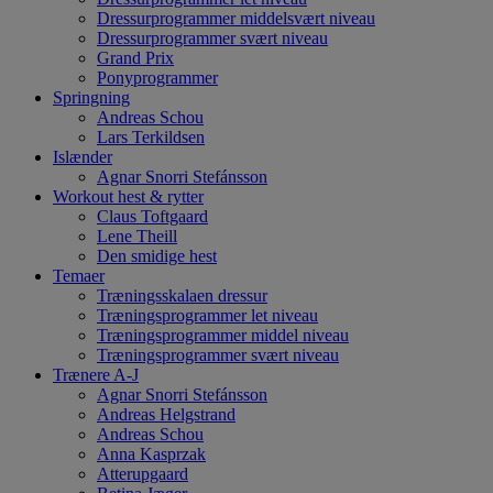
Dressurprogrammer middelsvært niveau
Dressurprogrammer svært niveau
Grand Prix
Ponyprogrammer
Springning
Andreas Schou
Lars Terkildsen
Islænder
Agnar Snorri Stefánsson
Workout hest & rytter
Claus Toftgaard
Lene Theill
Den smidige hest
Temaer
Træningsskalaen dressur
Træningsprogrammer let niveau
Træningsprogrammer middel niveau
Træningsprogrammer svært niveau
Trænere A-J
Agnar Snorri Stefánsson
Andreas Helgstrand
Andreas Schou
Anna Kasprzak
Atterupgaard