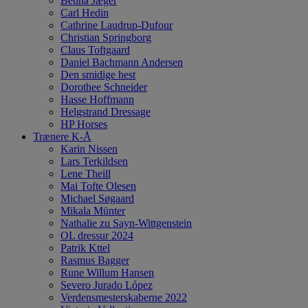
Betina Jæger
Carl Hedin
Cathrine Laudrup-Dufour
Christian Springborg
Claus Toftgaard
Daniel Bachmann Andersen
Den smidige hest
Dorothee Schneider
Hasse Hoffmann
Helgstrand Dressage
HP Horses
Trænere K-Å
Karin Nissen
Lars Terkildsen
Lene Theill
Mai Tofte Olesen
Michael Søgaard
Mikala Münter
Nathalie zu Sayn-Wittgenstein
OL dressur 2024
Patrik Kttel
Rasmus Bagger
Rune Willum Hansen
Severo Jurado López
Verdensmesterskaberne 2022