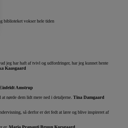
g biblioteket vokser hele tiden
ad jeg har haft af tvivl og udfordringer, har jeg kunnet hente
ka Kaasgaard
Einfeldt Amstrup
 at nørde dem lidt mere ned i detaljerne.
Tina Damgaard
ervisning, så derfor er det fedt at lære og blive inspireret af
r er.
Maria Pranauti Bruun Korsgaard