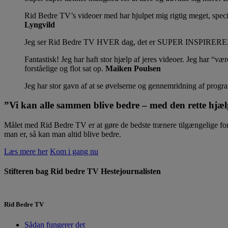
Rid Bedre TV’s videoer med har hjulpet mig rigtig meget, specie
Lyngvild
Jeg ser Rid Bedre TV HVER dag, det er SUPER INSPIRERENDE a
Fantastisk! Jeg har haft stor hjælp af jeres videoer. Jeg har “v
forståelige og flot sat op.
Maiken Poulsen
Jeg har stor gavn af at se øvelserne og gennemridning af prog
”Vi kan alle sammen blive bedre – med den rette hjæ
Målet med Rid Bedre TV er at gøre de bedste trænere tilgængelige for 
man er, så kan man altid blive bedre.
Læs mere her
Kom i gang nu
Stifteren bag Rid bedre TV
Hestejournalisten
Rid Bedre TV
Sådan fungerer det