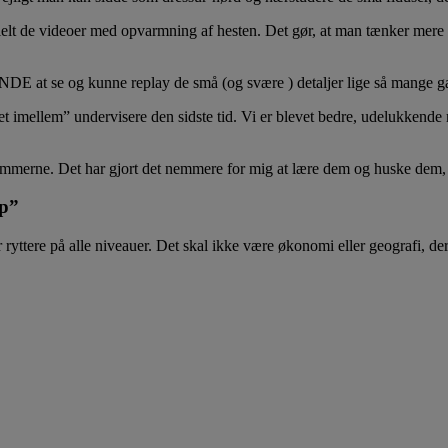
lt de videoer med opvarmning af hesten. Det gør, at man tænker mere ov
t se og kunne replay de små (og svære ) detaljer lige så mange ga
æret imellem” undervisere den sidste tid. Vi er blevet bedre, udelukkende
rammerne. Det har gjort det nemmere for mig at lære dem og huske dem, 
lp”
ryttere på alle niveauer. Det skal ikke være økonomi eller geografi, de