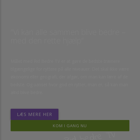
”Vi kan alle sammen blive bedre –
med den rette hjælp”
Målet med Rid Bedre TV er at gøre de bedste trænere
tilgængelige for ryttere på alle niveauer. Det skal ikke være
økonomi eller geografi, der afgør, om man kan lære af de
bedste. Og uanset hvor god en rytter, man er, så kan man
altid blive bedre.
LÆS MERE HER
KOM I GANG NU