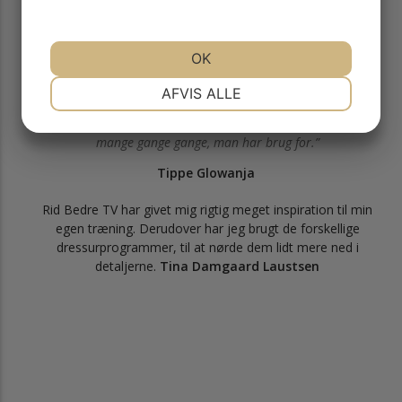
fortsætte. Om man er nybegynder eller øvet, er der altid
hjælp at hente på Rid Bedre TV.
OK
Rebekka Kaasgaard
NØDVENDIGE
PRÆFERENCER
AFVIS ALLE
Jeg ser Rid Bedre TV HVER dag, det er SUPER INSPIRERENDE
at se og kunne replay de små (og svære ) detaljer lige så
MARKETING
STATISTIK
mange gange gange, man har brug for.
Tippe Glowanja
Rid Bedre TV har givet mig rigtig meget inspiration til min
egen træning. Derudover har jeg brugt de forskellige
dressurprogrammer, til at nørde dem lidt mere ned i
detaljerne.
Tina Damgaard Laustsen