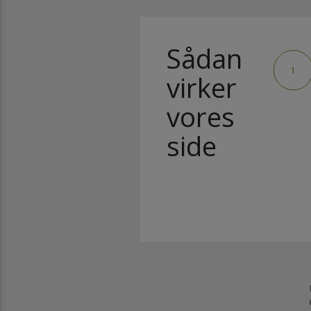
Sådan
1
virker
vores
side