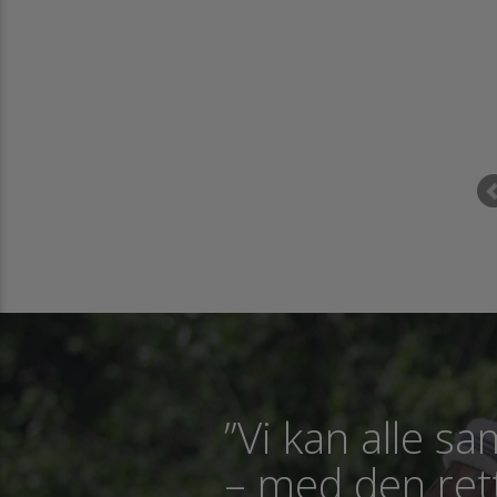
uger videoerne til problemløsninger af forskellige opgaver med min he
ligeledes som inspiration til indlæring af nye ting.
Pia Einfeldt Amst
”Vi kan alle 