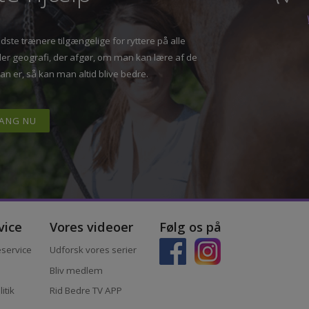
tte hjælp”
T
bedste trænere tilgængelige for ryttere på alle
 eller geografi, der afgør, om man kan lære af de
 man er, så kan man altid blive bedre.
I GANG NU
ervice
Vores videoer
Følg os på
ndeservice
Udforsk vores serier