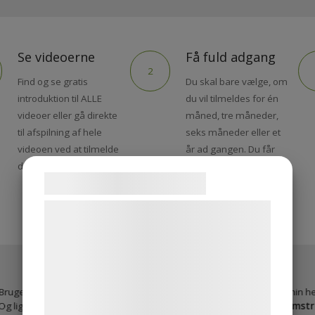
Se videoerne
Få fuld adgang
2
Find og se gratis
Du skal bare vælge, om
introduktion til ALLE
du vil tilmeldes for én
videoer eller gå direkte
måned, tre måneder,
til afspilning af hele
seks måneder eller et
videoen ved at tilmelde
år ad gangen. Du får
dig
adgang til over 600
Samtykke til cookies
videoer - og biblioteket
vokser hele tiden
Vi og vores samarbejdspartnere bruger
teknologier, herunder cookies, til at
indsamle oplysninger om dig til forskellige
formål, herunder: Tilpasning af
annoncering, bedre brugeroplevelse,