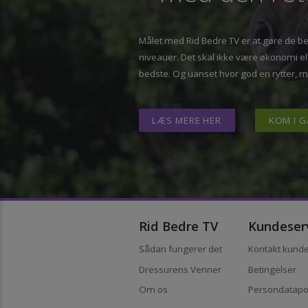
– med den re
Målet med Rid Bedre TV er at gøre de 
niveauer. Det skal ikke være økonomi
bedste. Og uanset hvor god en rytter,
LÆS MERE HER
KOM 
Rid Bedre TV
Kundes
Sådan fungerer det
Kontakt ku