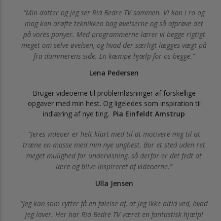
Min datter og jeg ser Rid Bedre TV sammen. Vi kan i ro og
mag kan drøfte teknikken bag øvelserne og så afprøve det
på vores ponyer. Med programmerne lærer vi begge rigtigt
meget om selve øvelsen, og hvad der særligt lægges vægt på
fra dommerens side. En kæmpe hjælp for os begge.
Lena Pedersen
Bruger videoerne til problemløsninger af forskellige
opgaver med min hest. Og ligeledes som inspiration til
indlæring af nye ting.
Pia Einfeldt Amstrup
Jeres videoer er helt klart med til at motivere mig til at
træne en masse med min nye unghest. Bor et sted uden ret
meget mulighed for undervisning, så derfor er det fedt at
lære og blive inspireret af videoerne.
Ulla Jensen
Jeg kan som rytter få en følelse af, at jeg ikke altid ved, hvad
jeg laver. Her har Rid Bedre TV været en fantastisk hjælp!