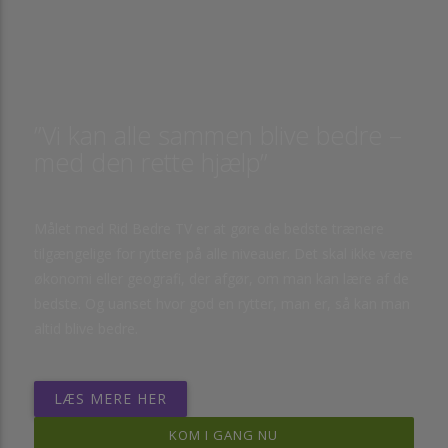
”Vi kan alle sammen blive bedre –
med den rette hjælp”
Målet med Rid Bedre TV er at gøre de bedste trænere
tilgængelige for ryttere på alle niveauer. Det skal ikke være
økonomi eller geografi, der afgør, om man kan lære af de
bedste. Og uanset hvor god en rytter, man er, så kan man
altid blive bedre.
LÆS MERE HER
KOM I GANG NU