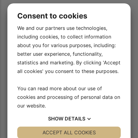
Både som rytter og underviser er der gode tips til løsninger
Consent to cookies
il
og forklaringer. Et super værktøj i kassen.
We and our partners use technologies,
Karoline Louise Skøt
including cookies, to collect information
about you for various purposes, including:
better user experience, functionality,
statistics and marketing. By clicking 'Accept
all cookies' you consent to these purposes.
You can read more about our use of
cookies and processing of personal data on
our website.
SHOW
DETAILS
YES
ACCEPT ALL COOKIES
NO
YES
NO