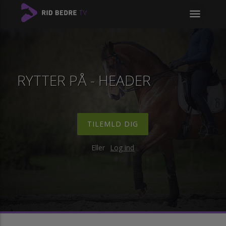
menu
RYTTER PÅ - HEADER
TILEMLD DIG
Eller
Log ind