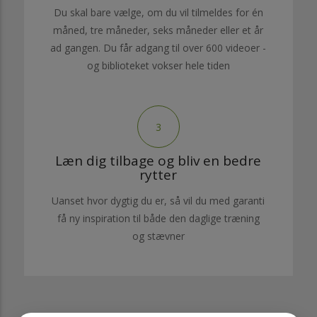
Du skal bare vælge, om du vil tilmeldes for én
måned, tre måneder, seks måneder eller et år
ad gangen. Du får adgang til over 600 videoer -
og biblioteket vokser hele tiden
3
Læn dig tilbage og bliv en bedre
rytter
Uanset hvor dygtig du er, så vil du med garanti
få ny inspiration til både den daglige træning
og stævner