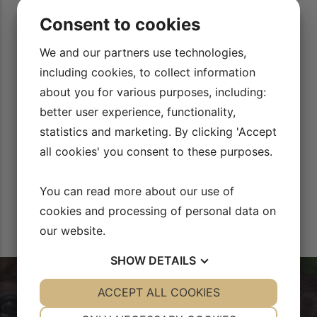
 af
Jeres videoer er helt klart med til at motivere mig til at
Consent to cookies
lære
træne en masse med min nye unghest. Bor et sted uden ret
og
meget mulighed for undervisning, så derfor er det fedt at
We and our partners use technologies,
lære og blive inspireret af videoerne.
including cookies, to collect information
Ulla Jensen
about you for various purposes, including:
better user experience, functionality,
statistics and marketing. By clicking 'Accept
all cookies' you consent to these purposes.
You can read more about our use of
cookies and processing of personal data on
our website.
SHOW
DETAILS
YES
ACCEPT ALL COOKIES
NO
YES
NO
NECESSARY
PREFERENCES