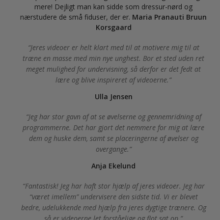
mere! Dejligt man kan sidde som dressur-nørd og
nærstudere de små fiduser, der er.
Maria Pranauti Bruun
Korsgaard
Jeres videoer er helt klart med til at motivere mig til at
træne en masse med min nye unghest. Bor et sted uden ret
meget mulighed for undervisning, så derfor er det fedt at
lære og blive inspireret af videoerne.
Ulla Jensen
Jeg har stor gavn af at se øvelserne og gennemridning af
programmerne. Det har gjort det nemmere for mig at lære
dem og huske dem, samt se placeringerne af øvelser og
overgange.
Anja Ekelund
Fantastisk! Jeg har haft stor hjælp af jeres videoer. Jeg har
“været imellem” undervisere den sidste tid. Vi er blevet
bedre, udelukkende med hjælp fra jeres dygtige trænere. Og
så er videoerne let forståelige og flot sat op.