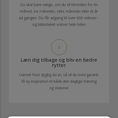
Du skal bare vælge, om du vil tilmeldes for én
måned, tre måneder, seks måneder eller et år
ad gangen. Du får adgang til over 600 videoer -
og biblioteket vokser hele tiden
3
Læn dig tilbage og bliv en bedre
rytter
Uanset hvor dygtig du er, så vil du med garanti
få ny inspiration til både den daglige træning
og stævner