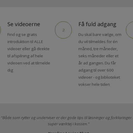
Se videoerne
Få fuld adgang
2
Find og se gratis
Du skal bare vælge, om
introduktion til ALLE
du vil tilmeldes for én
videoer eller gå direkte
måned, tre måneder,
til afspilning af hele
seks måneder eller et
videoen ved at tilmelde
år ad gangen. Du får
dig
adgang til over 600
videoer - og biblioteket
vokser hele tiden
Både som rytter og underviser er der gode tips til løsninger og forklar