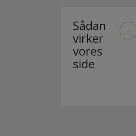
Sådan
1
virker
vores
side