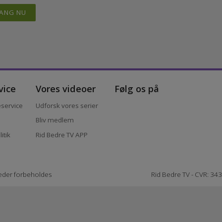
 eller geografi, der afgør, om man kan lære af de
 man er, så kan man altid blive bedre.
I GANG NU
ervice
Vores videoer
Følg os på
ndeservice
Udforsk vores serier
r
Bliv medlem
politik
Rid Bedre TV APP