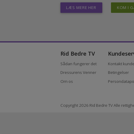
niveauer. Det skal ikke være økonomi
bedste. Og uanset hvor god en rytter,
LÆS MERE HER
KOM 
Rid Bedre TV
Kundes
Sådan fungerer det
Kontakt ku
Dressurens Venner
Betingelse
Om os
Persondata