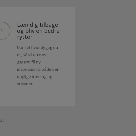
Læn dig tilbage
og bliv en bedre
3
rytter
Uanset hvor dygtig du
er, så vil du med
garanti få ny
inspiration til både den
daglige træning og
stævner
inger. Et