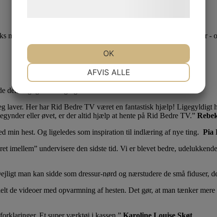
hjemmeside.
s måneder eller et år ad gangen. Du får adgang til over 600 videoer - o
OK
NØDVENDIGE
PRÆFERENCER
AFVIS ALLE
både den daglige træning og stævner
MARKETING
STATISTIK
 jeg laver. Her har Rid Bedre TV været en fantastisk hjælp! Ligegyldigt h
begynder eller øvet, er der altid hjælp at hente på Rid Bedre TV.
Rebek
d min hest. Og ligeledes som inspiration til indlæring af nye ting.
Pia 
været imellem” undervisere den sidste tid. Vi er blevet bedre, udelukkend
ejligt man kan sidde som dressur-nørd og nærstudere de små fiduser, de
lt de videoer med opvarmning af hesten. Det gør, at man tænker mere ov
forklaringer. Et super værktøj i kassen.
Karoline Louise Skøt