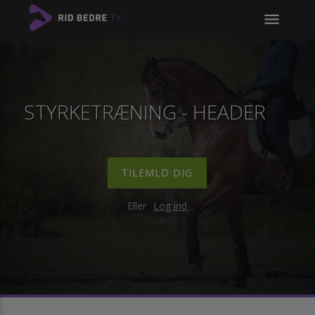
menu
STYRKETRÆNING - HEADER
TILEMLD DIG
Eller
Log ind