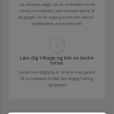
Du skal bare vælge, om du vil tilmeldes for én
måned, tre måneder, seks måneder eller et år
ad gangen. Du får adgang til over 600 videoer -
og biblioteket vokser hele tiden
3
Læn dig tilbage og bliv en bedre
rytter
Uanset hvor dygtig du er, så vil du med garanti
få ny inspiration til både den daglige træning
og stævner