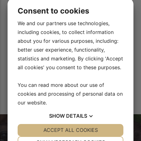
jeres videoer. Jeg har
Super super lækker mulighed for at lære og 
Consent to cookies
mere! Dejligt man kan sidde som dressur
e tid. Vi er blevet
nærstudere de små fiduser, der er.
Maria Pra
s dygtige trænere. Og
We and our partners use technologies,
Korsgaard
g flot sat op.
including cookies, to collect information
about you for various purposes, including:
better user experience, functionality,
statistics and marketing. By clicking 'Accept
all cookies' you consent to these purposes.
You can read more about our use of
cookies and processing of personal data on
our website.
SHOW
DETAILS
YES
ACCEPT ALL COOKIES
NO
YES
NO
NECESSARY
PREFERENCES