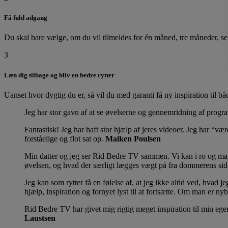
Få fuld adgang
Du skal bare vælge, om du vil tilmeldes for én måned, tre måneder, sek
3
Læn dig tilbage og bliv en bedre rytter
Uanset hvor dygtig du er, så vil du med garanti få ny inspiration til 
Jeg har stor gavn af at se øvelserne og gennemridning af prog
Fantastisk! Jeg har haft stor hjælp af jeres videoer. Jeg har “v
forståelige og flot sat op.
Maiken Poulsen
Min datter og jeg ser Rid Bedre TV sammen. Vi kan i ro og mag
øvelsen, og hvad der særligt lægges vægt på fra dommerens si
Jeg kan som rytter få en følelse af, at jeg ikke altid ved, hvad 
hjælp, inspiration og fornyet lyst til at fortsætte. Om man er ny
Rid Bedre TV har givet mig rigtig meget inspiration til min ege
Laustsen