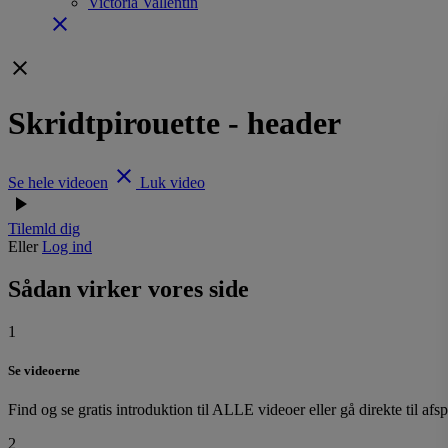
Victoria Vallentin
close
clear
Skridtpirouette - header
clear
Se hele videoen
Luk video
play_arrow
Tilemld dig
Eller
Log ind
Sådan virker vores side
1
Se videoerne
Find og se gratis introduktion til ALLE videoer eller gå direkte til afs
2