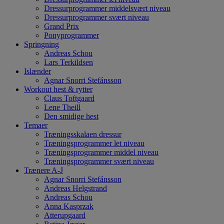
Dressurprogrammer middelsvært niveau
Dressurprogrammer svært niveau
Grand Prix
Ponyprogrammer
Springning
Andreas Schou
Lars Terkildsen
Islænder
Agnar Snorri Stefánsson
Workout hest & rytter
Claus Toftgaard
Lene Theill
Den smidige hest
Temaer
Træningsskalaen dressur
Træningsprogrammer let niveau
Træningsprogrammer middel niveau
Træningsprogrammer svært niveau
Trænere A-J
Agnar Snorri Stefánsson
Andreas Helgstrand
Andreas Schou
Anna Kasprzak
Atterupgaard