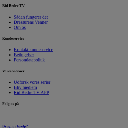
Rid Bedre TV
Sådan fungerer det
Dressurens Venner
Om os
Kundeservice
Kontakt kundeservice
Betingelser
Persondatapolitik
Vores videoer
Udforsk vores serier
Bliv medlem
Rid Bedre TV APP
Følg os på
Brug for hjælp?