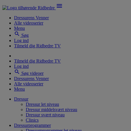
menu
Dressurens Venner
Alle videoserier
Menu
search
Søg
Log ind
Tilmeld dig Ridbedre TV
Tilmeld dig Ridbedre TV
Log ind
search
Søg videoer
Dressurens Venner
Alle videoserier
Menu
Dressur
Dressur let niveau
Dressur middelsvært niveau
Dressur svært niveau
Clinics
Dressurprogrammer
Dressurprogrammer let niveau