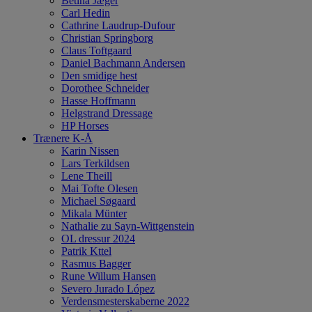
Betina Jæger
Carl Hedin
Cathrine Laudrup-Dufour
Christian Springborg
Claus Toftgaard
Daniel Bachmann Andersen
Den smidige hest
Dorothee Schneider
Hasse Hoffmann
Helgstrand Dressage
HP Horses
Trænere K-Å
Karin Nissen
Lars Terkildsen
Lene Theill
Mai Tofte Olesen
Michael Søgaard
Mikala Münter
Nathalie zu Sayn-Wittgenstein
OL dressur 2024
Patrik Kttel
Rasmus Bagger
Rune Willum Hansen
Severo Jurado López
Verdensmesterskaberne 2022