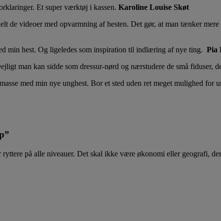
orklaringer. Et super værktøj i kassen.
Karoline Louise Skøt
lt de videoer med opvarmning af hesten. Det gør, at man tænker mere ov
d min hest. Og ligeledes som inspiration til indlæring af nye ting.
Pia 
ejligt man kan sidde som dressur-nørd og nærstudere de små fiduser, de
en masse med min nye unghest. Bor et sted uden ret meget mulighed for und
lp”
ryttere på alle niveauer. Det skal ikke være økonomi eller geografi, de